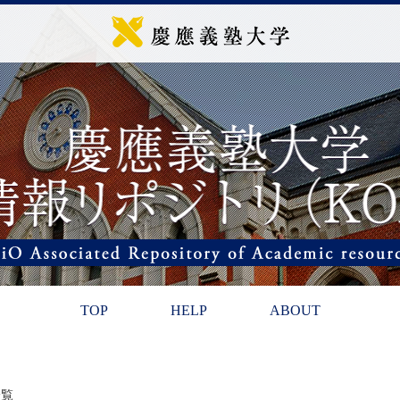
TOP
HELP
ABOUT
一覧