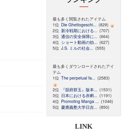
最も多く閲覧されたアイテム
1位
Die Ghettogeschi...
(829)
2位
新冷戦期における...
(707)
3位
通信の安全保障に...
(664)
4位
ショート動画の効...
(627)
5位
J.S. ミルの社会...
(555)
最も多くダウンロードされたアイ
テム
1位
The perpetual fa...
(2583)
2位
『韻府群玉』版本...
(1531)
3位
日本における赤痢...
(1191)
4位
Promoting Manga ...
(1046)
5位
慶應義塾大学日吉...
(850)
LINK