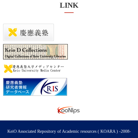
LINK
KeiO Associated Repository of Academic resources ( KOARA ) -2008-