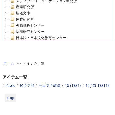
メディア・コミュニケーション研究所
産業研究所
斯道文庫
体育研究所
教職課程センター
福澤研究センター
日本語・日本文化教育センター
アート・センター
外国語教育研究センター
デジタルメディア・コンテンツ統合研究センター
ホーム
»» アイテム一覧
グローバルリサーチインスティテュート
塾内助成報告書
科学研究費補助金研究成果報告書
アイテム一覧
21世紀COEプログラム
/
Public
/
経済学部
/
三田学会雑誌
/
15 (1921)
/
15(12) 192112
慶應義塾大学グローバルCOEプログラム市民社会ガバナンス
慶應義塾大学グローバルCOEプログラム論理と感性の先端的
博士課程教育リーディングプログラム「超成熟社会発展のサ
学術雑誌掲載論文等(8)
その他