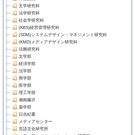
文学研究科
法学研究科
社会学研究科
(KBS)経営管理研究科
(SDM)システムデザイン・マネジメント研究科
(KMD)メディアデザイン研究科
法務研究科
文学部
経済学部
法学部
商学部
医学部
理工学部
湘南藤沢
薬学部
日吉紀要
メディアセンター
言語文化研究所