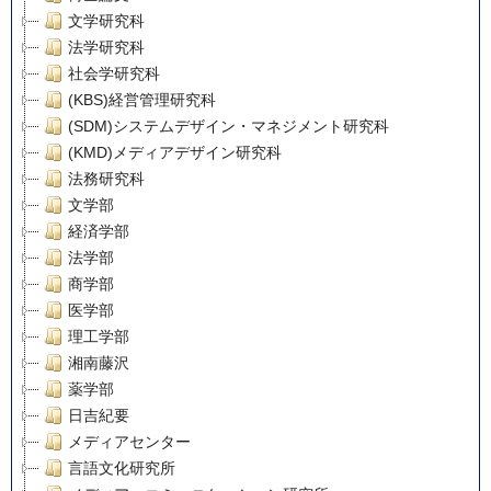
文学研究科
法学研究科
社会学研究科
(KBS)経営管理研究科
(SDM)システムデザイン・マネジメント研究科
(KMD)メディアデザイン研究科
法務研究科
文学部
経済学部
法学部
商学部
医学部
理工学部
湘南藤沢
薬学部
日吉紀要
メディアセンター
言語文化研究所