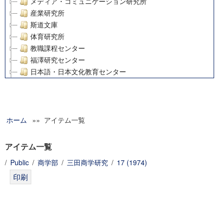
メディア・コミュニケーション研究所
産業研究所
斯道文庫
体育研究所
教職課程センター
福澤研究センター
日本語・日本文化教育センター
アート・センター
外国語教育研究センター
デジタルメディア・コンテンツ統合研究センター
ホーム
»» アイテム一覧
グローバルリサーチインスティテュート
塾内助成報告書
科学研究費補助金研究成果報告書
アイテム一覧
21世紀COEプログラム
/
Public
/
商学部
/
三田商学研究
/
17 (1974)
慶應義塾大学グローバルCOEプログラム市民社会ガバナンス
慶應義塾大学グローバルCOEプログラム論理と感性の先端的
博士課程教育リーディングプログラム「超成熟社会発展のサ
学術雑誌掲載論文等(8)
その他