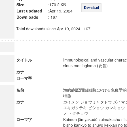
Size
:170.2 KB
Download
Last updated
:Apr 19, 2024
Downloads
: 167
Total downloads since Apr 19, 2024 : 167
タイトル
Immunological and vascular charact
sinus meningioma (要旨)
カナ
ローマ字
名前
海綿静脈洞髄膜腫における免疫学的
特徴
カナ
カイメン ジョウミャクドウ ズイマク
エキガクテキ ビショウ カンキョウ 
ノ トクチョウ
ローマ字
Kaimen jōmyakudō zuimakushu ni o
bishō kankyō to shuyō kekkan no