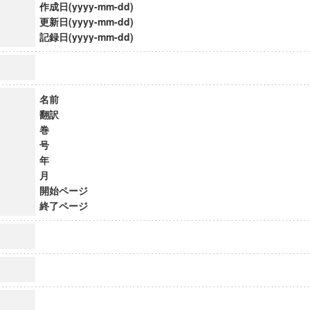
作成日(yyyy-mm-dd)
更新日(yyyy-mm-dd)
記録日(yyyy-mm-dd)
名前
翻訳
巻
号
年
月
開始ページ
終了ページ