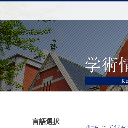
言語選択
ホーム
»»
アイテム