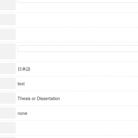
日本語
text
Thesis or Dissertation
none