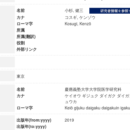
名前
小杉, 健三
カナ
コスギ, ケンゾウ
ローマ字
Kosugi, Kenzō
所属
所属(翻訳)
役割
外部リンク
東京
名前
慶應義塾大学大学院医学研究科
カナ
ケイオウ ギジュク ダイガク ダイガ
ンス教育研究センター
ュウカ
端的教育研究拠点
ローマ字
Keiō gijuku daigaku daigakuin ig
のサイエンス」
出版年(from:yyyy)
2019
出版年(to:yyyy)