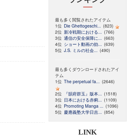
最も多く閲覧されたアイテム
1位
Die Ghettogeschi...
(823)
2位
新冷戦期における...
(766)
3位
通信の安全保障に...
(663)
4位
ショート動画の効...
(639)
5位
J.S. ミルの社会...
(490)
最も多くダウンロードされたアイ
テム
1位
The perpetual fa...
(2646)
2位
『韻府群玉』版本...
(1518)
3位
日本における赤痢...
(1109)
4位
Promoting Manga ...
(1096)
5位
慶應義塾大学日吉...
(854)
LINK