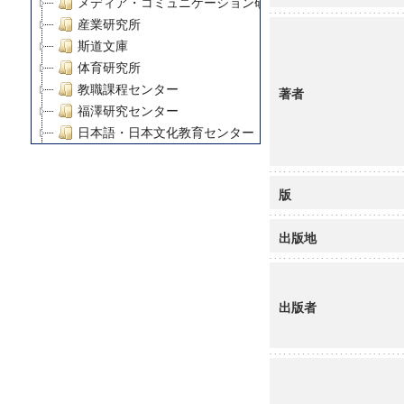
メディア・コミュニケーション研究所
産業研究所
斯道文庫
体育研究所
教職課程センター
著者
福澤研究センター
日本語・日本文化教育センター
アート・センター
外国語教育研究センター
版
デジタルメディア・コンテンツ統合研究センター
グローバルリサーチインスティテュート
出版地
塾内助成報告書
科学研究費補助金研究成果報告書
21世紀COEプログラム
出版者
慶應義塾大学グローバルCOEプログラム市民社会ガバナ
慶應義塾大学グローバルCOEプログラム論理と感性の先
博士課程教育リーディングプログラム「超成熟社会発展
学術雑誌掲載論文等(8)
その他