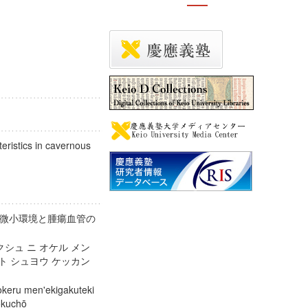
eristics in cavernous
微小環境と腫瘍血管の
シュ ニ オケル メン
ト シュヨウ ケッカン
keru men'ekigakuteki
 tokuchō