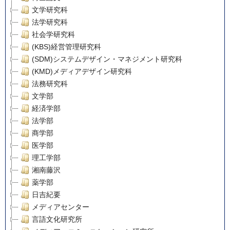
文学研究科
法学研究科
社会学研究科
(KBS)経営管理研究科
(SDM)システムデザイン・マネジメント研究科
(KMD)メディアデザイン研究科
法務研究科
文学部
経済学部
法学部
商学部
医学部
理工学部
湘南藤沢
薬学部
日吉紀要
メディアセンター
言語文化研究所