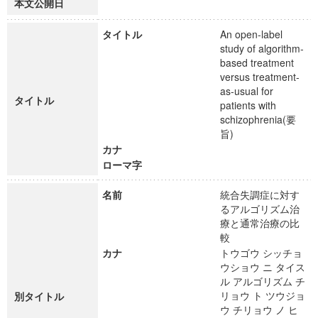
本文公開日
タイトル
An open-label
study of algorithm-
based treatment
versus treatment-
as-usual for
タイトル
patients with
schizophrenia(要
旨)
カナ
ローマ字
名前
統合失調症に対す
るアルゴリズム治
療と通常治療の比
較
カナ
トウゴウ シッチョ
ウショウ ニ タイス
ル アルゴリズム チ
リョウ ト ツウジョ
別タイトル
ウ チリョウ ノ ヒ