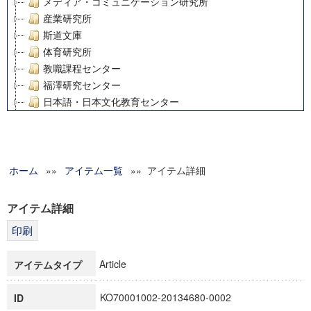
メディア・コミュニケーション研究所
産業研究所
斯道文庫
体育研究所
教職課程センター
福澤研究センター
日本語・日本文化教育センター
アート・センター
外国語教育研究センター
デジタルメディア・コンテンツ統合研究センター
ホーム
»»
グローバルリサーチインスティテュート
アイテム一覧
»» アイテム詳細
塾内助成報告書
科学研究費補助金研究成果報告書
アイテム詳細
21世紀COEプログラム
慶應義塾大学グローバルCOEプログラム市民社会ガバナンス
慶應義塾大学グローバルCOEプログラム論理と感性の先端的
Article
アイテムタイプ
博士課程教育リーディングプログラム「超成熟社会発展のサ
学術雑誌掲載論文等(8)
KO70001002-20134680-0002
ID
その他