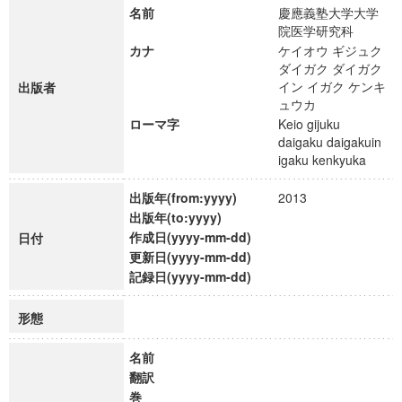
名前
慶應義塾大学大学
院医学研究科
カナ
ケイオウ ギジュク
ダイガク ダイガク
イン イガク ケンキ
出版者
ュウカ
ローマ字
Keio gijuku
daigaku daigakuin
igaku kenkyuka
出版年(from:yyyy)
2013
出版年(to:yyyy)
作成日(yyyy-mm-dd)
日付
更新日(yyyy-mm-dd)
記録日(yyyy-mm-dd)
形態
名前
翻訳
巻