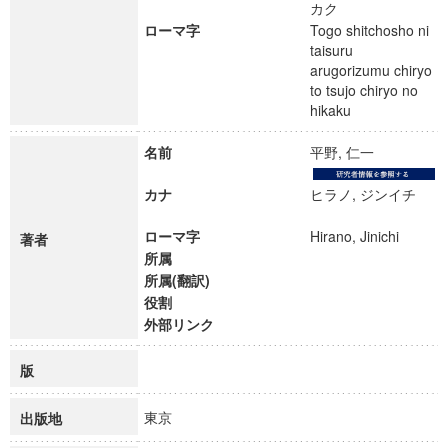
カク
ローマ字
Togo shitchosho ni
taisuru
arugorizumu chiryo
to tsujo chiryo no
hikaku
名前
平野, 仁一
カナ
ヒラノ, ジンイチ
ローマ字
Hirano, Jinichi
著者
所属
所属(翻訳)
役割
外部リンク
版
東京
出版地