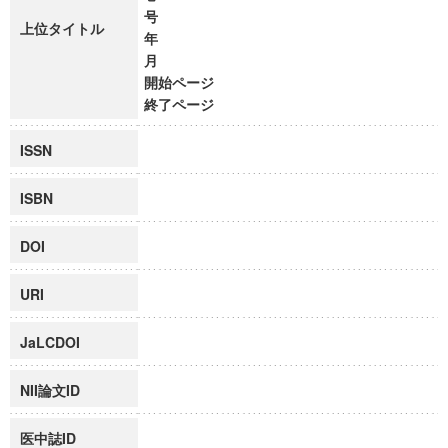
号
上位タイトル
年
月
開始ページ
終了ページ
ISSN
ISBN
DOI
URI
JaLCDOI
NII論文ID
医中誌ID