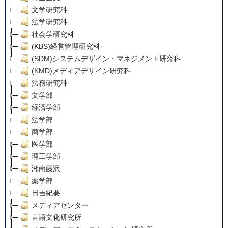
文学研究科
法学研究科
社会学研究科
(KBS)経営管理研究科
(SDM)システムデザイン・マネジメント研究科
(KMD)メディアデザイン研究科
法務研究科
文学部
経済学部
法学部
商学部
医学部
理工学部
湘南藤沢
薬学部
日吉紀要
メディアセンター
言語文化研究所