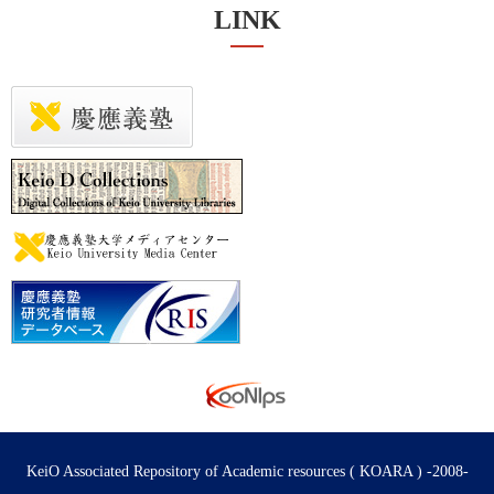
LINK
KeiO Associated Repository of Academic resources ( KOARA ) -2008-