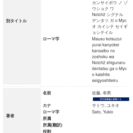
カンサイボウ ノ ゾ
ウショク ワ
Notch2 シグナル
デンタツ ガ c-Myc
別タイトル
オ カイシテ セイギ
ョシテイル
ローマ字
Mausu kotsuzui
yurai kanyokei
kansaibo no
zoshoku wa
Notch2 shigunaru
dentatsu ga c-Myc
o kaishite
seigyoshiteiru
名前
佐藤, 幸男
カナ
サトウ, ユキオ
ローマ字
Sato, Yukio
著者
所属
所属(翻訳)
役割