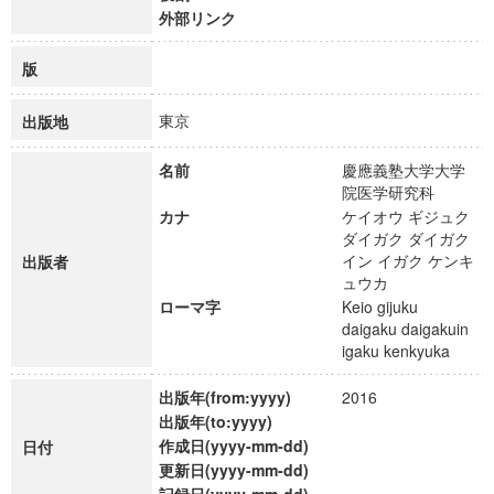
外部リンク
版
東京
出版地
名前
慶應義塾大学大学
院医学研究科
カナ
ケイオウ ギジュク
ダイガク ダイガク
イン イガク ケンキ
出版者
ュウカ
ローマ字
Keio gijuku
daigaku daigakuin
igaku kenkyuka
出版年(from:yyyy)
2016
出版年(to:yyyy)
作成日(yyyy-mm-dd)
日付
更新日(yyyy-mm-dd)