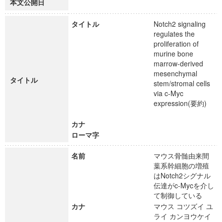
本文公開日
タイトル
Notch2 signaling
regulates the
proliferation of
murine bone
marrow-derived
mesenchymal
タイトル
stem/stromal cells
via c-Myc
expression(要約)
カナ
ローマ字
名前
マウス骨髄由来間
葉系幹細胞の増殖
はNotch2シグナル
伝達がc-Mycを介し
て制御している
カナ
マウス コツズイ ユ
ライ カンヨウケイ