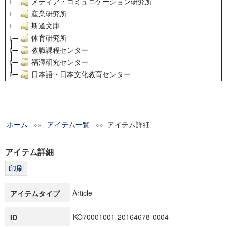
メディア・コミュニケーション研究所
産業研究所
斯道文庫
体育研究所
教職課程センター
福澤研究センター
日本語・日本文化教育センター
アート・センター
外国語教育研究センター
デジタルメディア・コンテンツ統合研究センター
ホーム
»»
グローバルリサーチインスティテュート
アイテム一覧
»» アイテム詳細
塾内助成報告書
科学研究費補助金研究成果報告書
アイテム詳細
21世紀COEプログラム
慶應義塾大学グローバルCOEプログラム市民社会ガバナンス
慶應義塾大学グローバルCOEプログラム論理と感性の先端的
Article
アイテムタイプ
博士課程教育リーディングプログラム「超成熟社会発展のサ
学術雑誌掲載論文等(8)
KO70001001-20164678-0004
ID
その他