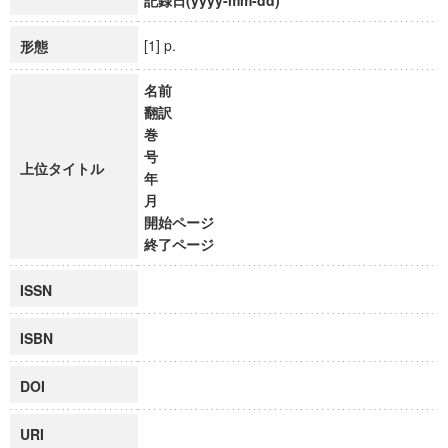
記録日(yyyy-mm-dd)
[1] p.
形態
名前
翻訳
巻
号
上位タイトル
年
月
開始ページ
終了ページ
ISSN
ISBN
DOI
URI