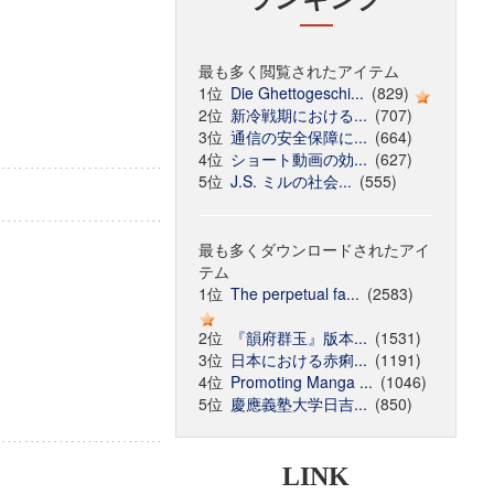
最も多く閲覧されたアイテム
1位
Die Ghettogeschi...
(829)
2位
新冷戦期における...
(707)
3位
通信の安全保障に...
(664)
4位
ショート動画の効...
(627)
5位
J.S. ミルの社会...
(555)
最も多くダウンロードされたアイ
テム
1位
The perpetual fa...
(2583)
2位
『韻府群玉』版本...
(1531)
3位
日本における赤痢...
(1191)
4位
Promoting Manga ...
(1046)
5位
慶應義塾大学日吉...
(850)
LINK