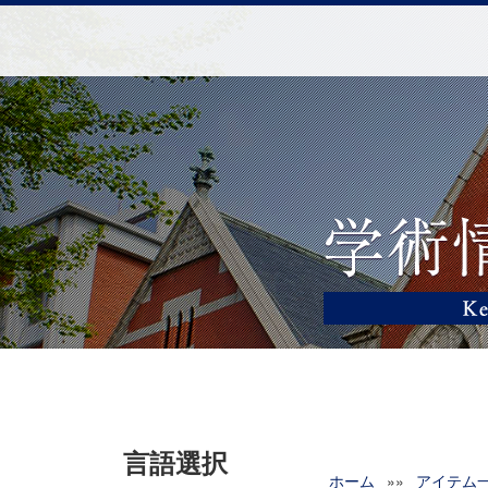
言語選択
ホーム
»»
アイテム