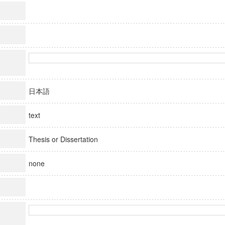
日本語
text
Thesis or Dissertation
none