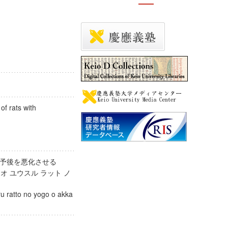
f rats with
告)
の予後を悪化させる
オ ユウスル ラット ノ
 ratto no yogo o akka