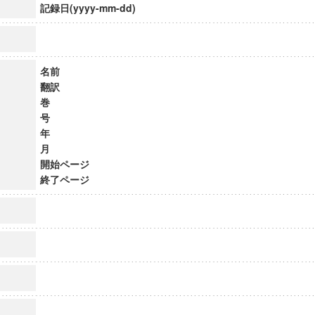
記録日(yyyy-mm-dd)
名前
翻訳
巻
号
年
月
開始ページ
終了ページ