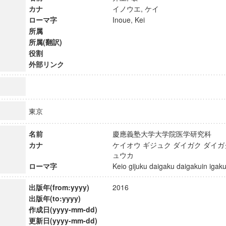
カナ
イノウエ, ケイ
ローマ字
Inoue, Kei
所属
所属(翻訳)
役割
外部リンク
東京
名前
慶應義塾大学大学院医学研究科
カナ
ケイオウ ギジュク ダイガク ダイガ
ュウカ
ローマ字
Keio gijuku daigaku daigakuin ig
ンス教育研究センター
端的教育研究拠点
出版年(from:yyyy)
2016
のサイエンス」
出版年(to:yyyy)
作成日(yyyy-mm-dd)
更新日(yyyy-mm-dd)