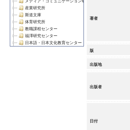
メディア・コミュニケーション研究所
産業研究所
斯道文庫
著者
体育研究所
教職課程センター
福澤研究センター
日本語・日本文化教育センター
アート・センター
版
外国語教育研究センター
デジタルメディア・コンテンツ統合研究センター
出版地
グローバルリサーチインスティテュート
塾内助成報告書
科学研究費補助金研究成果報告書
出版者
21世紀COEプログラム
慶應義塾大学グローバルCOEプログラム市民社会ガバナ
慶應義塾大学グローバルCOEプログラム論理と感性の先
博士課程教育リーディングプログラム「超成熟社会発展
学術雑誌掲載論文等(8)
日付
その他