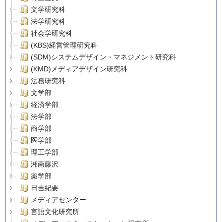
文学研究科
法学研究科
社会学研究科
(KBS)経営管理研究科
(SDM)システムデザイン・マネジメント研究科
(KMD)メディアデザイン研究科
法務研究科
文学部
経済学部
法学部
商学部
医学部
理工学部
湘南藤沢
薬学部
日吉紀要
メディアセンター
言語文化研究所