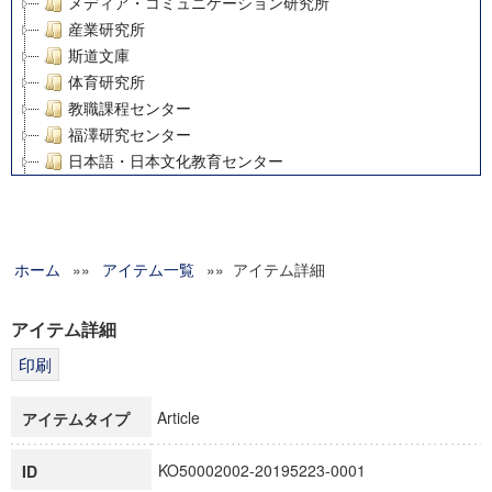
メディア・コミュニケーション研究所
産業研究所
斯道文庫
体育研究所
教職課程センター
福澤研究センター
日本語・日本文化教育センター
アート・センター
外国語教育研究センター
デジタルメディア・コンテンツ統合研究センター
ホーム
»»
グローバルリサーチインスティテュート
アイテム一覧
»» アイテム詳細
塾内助成報告書
科学研究費補助金研究成果報告書
アイテム詳細
21世紀COEプログラム
慶應義塾大学グローバルCOEプログラム市民社会ガバナンス
慶應義塾大学グローバルCOEプログラム論理と感性の先端的
Article
アイテムタイプ
博士課程教育リーディングプログラム「超成熟社会発展のサ
学術雑誌掲載論文等(8)
KO50002002-20195223-0001
ID
その他