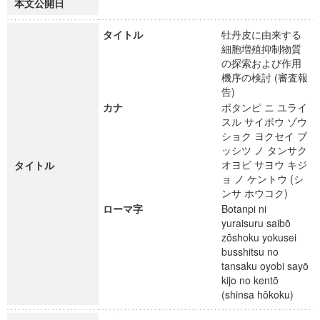
本文公開日
タイトル
牡丹皮に由来する
細胞増殖抑制物質
の探索および作用
機序の検討 (審査報
告)
カナ
ボタンピ ニ ユライ
スル サイボウ ゾウ
ショク ヨクセイ ブ
ッシツ ノ タンサク
オヨビ サヨウ キジ
タイトル
ョ ノ ケントウ (シ
ンサ ホウコク)
ローマ字
Botanpi ni
yuraisuru saibō
zōshoku yokusei
busshitsu no
tansaku oyobi sayō
kijo no kentō
(shinsa hōkoku)