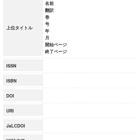
名前
翻訳
巻
号
上位タイトル
年
月
開始ページ
終了ページ
ISSN
ISBN
DOI
URI
JaLCDOI