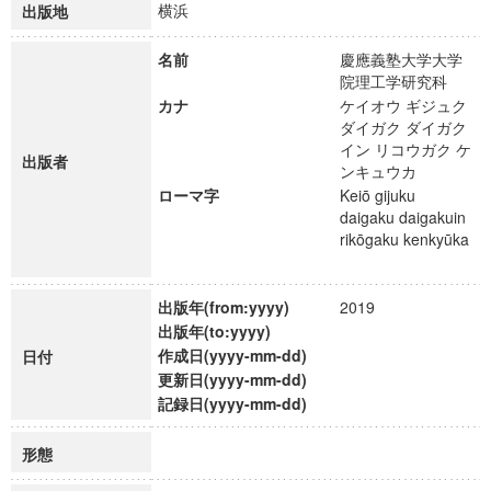
横浜
出版地
名前
慶應義塾大学大学
院理工学研究科
カナ
ケイオウ ギジュク
ダイガク ダイガク
イン リコウガク ケ
出版者
ンキュウカ
ローマ字
Keiō gijuku
daigaku daigakuin
rikōgaku kenkyūka
出版年(from:yyyy)
2019
出版年(to:yyyy)
作成日(yyyy-mm-dd)
日付
更新日(yyyy-mm-dd)
記録日(yyyy-mm-dd)
形態