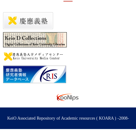
KeiO Associated Repository of Academic resources ( KOARA ) -2008-