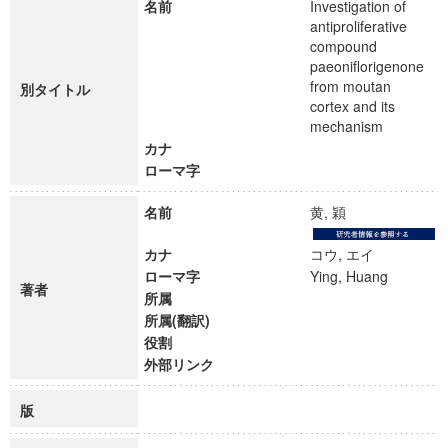
名前
Investigation of
antiproliferative
compound
paeoniflorigenone
from moutan
別タイトル
cortex and its
mechanism
カナ
ローマ字
名前
黄, 穎
カナ
コウ, エイ
ローマ字
Ying, Huang
著者
所属
所属(翻訳)
役割
外部リンク
版