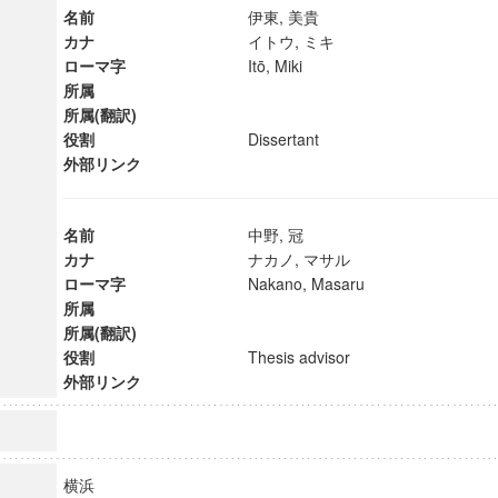
名前
伊東, 美貴
カナ
イトウ, ミキ
ローマ字
Itō, Miki
所属
所属(翻訳)
役割
Dissertant
外部リンク
名前
中野, 冠
カナ
ナカノ, マサル
ローマ字
Nakano, Masaru
所属
所属(翻訳)
役割
Thesis advisor
ンス教育研究センター
外部リンク
端的教育研究拠点
のサイエンス」
横浜