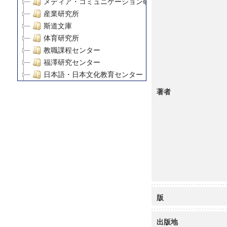
メディア・コミュニケーション研究所
産業研究所
斯道文庫
体育研究所
教職課程センター
福澤研究センター
日本語・日本文化教育センター
アート・センター
著者
外国語教育研究センター
デジタルメディア・コンテンツ統合研究センター
グローバルリサーチインスティテュート
塾内助成報告書
科学研究費補助金研究成果報告書
21世紀COEプログラム
慶應義塾大学グローバルCOEプログラム市民社会ガバナ
慶應義塾大学グローバルCOEプログラム論理と感性の先
博士課程教育リーディングプログラム「超成熟社会発展
版
学術雑誌掲載論文等(8)
その他
出版地