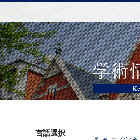
言語選択
ホーム
»»
アイテム