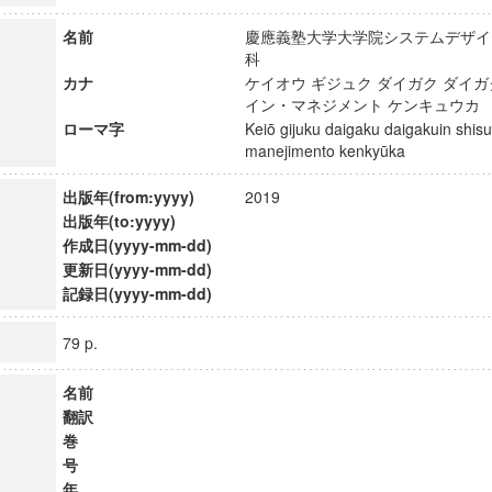
名前
慶應義塾大学大学院システムデザイ
科
カナ
ケイオウ ギジュク ダイガク ダイガ
イン・マネジメント ケンキュウ
ローマ字
Keiō gijuku daigaku daigakuin shis
manejimento kenkyūka
出版年(from:yyyy)
2019
出版年(to:yyyy)
作成日(yyyy-mm-dd)
更新日(yyyy-mm-dd)
記録日(yyyy-mm-dd)
79 p.
名前
翻訳
巻
号
年