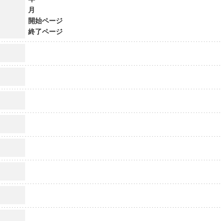
月
開始ページ
終了ページ