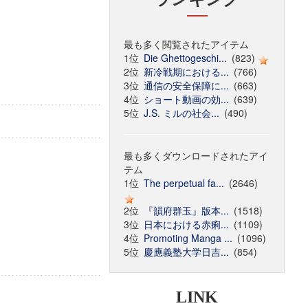
最も多く閲覧されたアイテム
1位
Die Ghettogeschi...
(823)
2位
新冷戦期における...
(766)
3位
通信の安全保障に...
(663)
4位
ショート動画の効...
(639)
5位
J.S. ミルの社会...
(490)
最も多くダウンロードされたアイ
テム
1位
The perpetual fa...
(2646)
2位
『韻府群玉』版本...
(1518)
3位
日本における赤痢...
(1109)
4位
Promoting Manga ...
(1096)
5位
慶應義塾大学日吉...
(854)
LINK