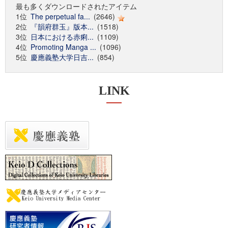
最も多くダウンロードされたアイテム
1位
The perpetual fa...
(2646)
2位
『韻府群玉』版本...
(1518)
3位
日本における赤痢...
(1109)
4位
Promoting Manga ...
(1096)
5位
慶應義塾大学日吉...
(854)
LINK