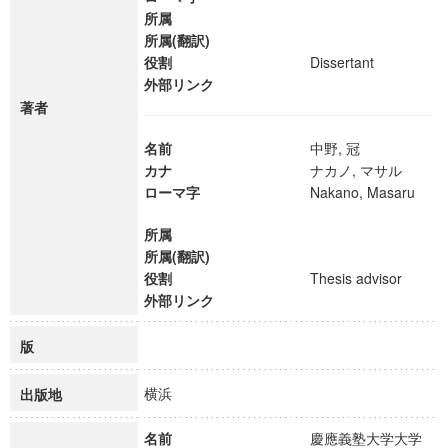
所属
所属(翻訳)
役割
Dissertant
外部リンク
著者
名前
中野, 冠
カナ
ナカノ, マサル
ローマ字
Nakano, Masaru
所属
所属(翻訳)
役割
Thesis advisor
外部リンク
版
横浜
出版地
名前
慶應義塾大学大学