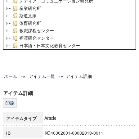
メディア・コミュニケーション研究所
産業研究所
斯道文庫
体育研究所
教職課程センター
福澤研究センター
日本語・日本文化教育センター
アート・センター
外国語教育研究センター
デジタルメディア・コンテンツ統合研究センター
ホーム
»»
グローバルリサーチインスティテュート
アイテム一覧
»» アイテム詳細
塾内助成報告書
科学研究費補助金研究成果報告書
アイテム詳細
21世紀COEプログラム
慶應義塾大学グローバルCOEプログラム市民社会ガバナンス
慶應義塾大学グローバルCOEプログラム論理と感性の先端的
Article
アイテムタイプ
博士課程教育リーディングプログラム「超成熟社会発展のサ
学術雑誌掲載論文等(8)
KO40002001-00002019-0011
ID
その他