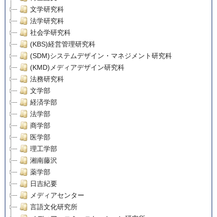
文学研究科
法学研究科
社会学研究科
(KBS)経営管理研究科
(SDM)システムデザイン・マネジメント研究科
(KMD)メディアデザイン研究科
法務研究科
文学部
経済学部
法学部
商学部
医学部
理工学部
湘南藤沢
薬学部
日吉紀要
メディアセンター
言語文化研究所