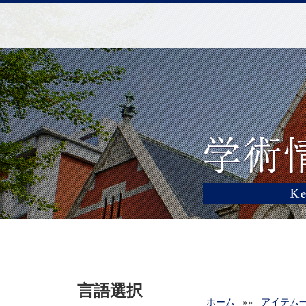
言語選択
ホーム
»»
アイテム