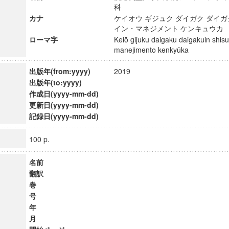
科
カナ
ケイオウ ギジュク ダイガク ダイガ
イン・マネジメント ケンキュウ
ローマ字
Keiō gijuku daigaku daigakuin shis
manejimento kenkyūka
出版年(from:yyyy)
2019
出版年(to:yyyy)
作成日(yyyy-mm-dd)
更新日(yyyy-mm-dd)
記録日(yyyy-mm-dd)
100 p.
名前
翻訳
巻
号
年
月