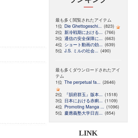
最も多く閲覧されたアイテム
1位
Die Ghettogeschi...
(823)
2位
新冷戦期における...
(766)
3位
通信の安全保障に...
(663)
4位
ショート動画の効...
(639)
5位
J.S. ミルの社会...
(490)
最も多くダウンロードされたアイ
テム
1位
The perpetual fa...
(2646)
2位
『韻府群玉』版本...
(1518)
3位
日本における赤痢...
(1109)
4位
Promoting Manga ...
(1096)
5位
慶應義塾大学日吉...
(854)
LINK