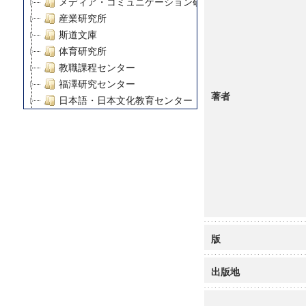
メディア・コミュニケーション研究所
産業研究所
斯道文庫
体育研究所
教職課程センター
福澤研究センター
著者
日本語・日本文化教育センター
アート・センター
外国語教育研究センター
デジタルメディア・コンテンツ統合研究センター
グローバルリサーチインスティテュート
塾内助成報告書
科学研究費補助金研究成果報告書
21世紀COEプログラム
慶應義塾大学グローバルCOEプログラム市民社会ガバナ
版
慶應義塾大学グローバルCOEプログラム論理と感性の先
博士課程教育リーディングプログラム「超成熟社会発展
出版地
学術雑誌掲載論文等(8)
その他