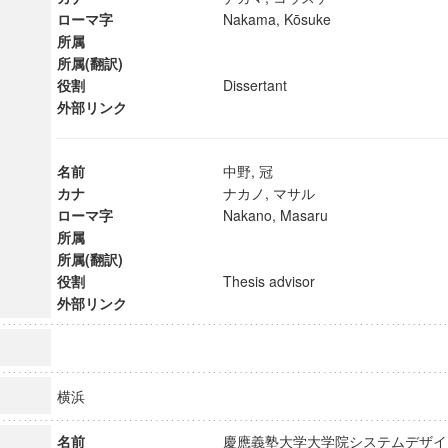
ローマ字
Nakama, Kōsuke
所属
所属(翻訳)
役割
Dissertant
外部リンク
名前
中野, 冠
カナ
ナカノ, マサル
ローマ字
Nakano, Masaru
所属
所属(翻訳)
役割
Thesis advisor
外部リンク
ンス教育研究センター
端的教育研究拠点
のサイエンス」
横浜
名前
慶應義塾大学大学院システムデザイ