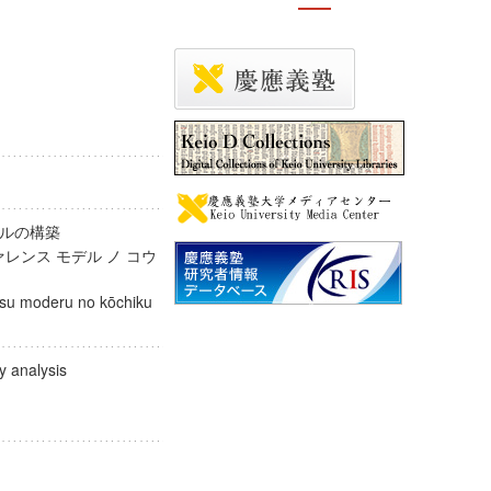
デルの構築
ァレンス モデル ノ コウ
nsu moderu no kōchiku
icy analysis