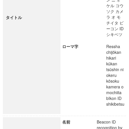
ケル コウ
ソク カメ
ラ オ モ
タイトル
チイタ ビ
ーコン ID
シキベツ
ローマ字
Ressha
chijōkan
hikari
kūkan
tsūshin ni
okeru
kōsoku
kamera o
mochiita
bīkon ID
shikibetsu
名前
Beacon ID
recognition by