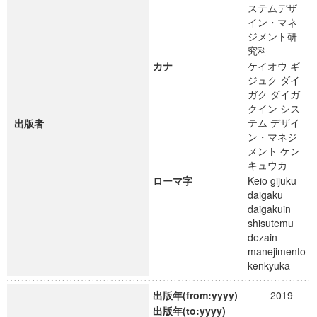
ステムデザ
イン・マネ
ジメント研
究科
カナ
ケイオウ ギ
ジュク ダイ
ガク ダイガ
クイン シス
テム デザイ
出版者
ン・マネジ
メント ケン
キュウカ
ローマ字
Keiō gijuku
daigaku
daigakuin
shisutemu
dezain
manejimento
kenkyūka
出版年(from:yyyy)
2019
出版年(to:yyyy)