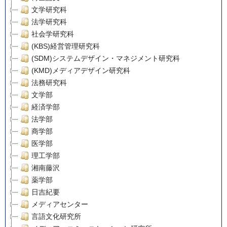
文学研究科
法学研究科
社会学研究科
(KBS)経営管理研究科
(SDM)システムデザイン・マネジメント研究科
(KMD)メディアデザイン研究科
法務研究科
文学部
経済学部
法学部
商学部
医学部
理工学部
湘南藤沢
薬学部
日吉紀要
メディアセンター
言語文化研究所