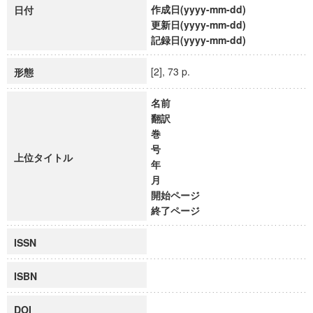
作成日(yyyy-mm-dd)
日付
更新日(yyyy-mm-dd)
記録日(yyyy-mm-dd)
[2], 73 p.
形態
名前
翻訳
巻
号
上位タイトル
年
月
開始ページ
終了ページ
ISSN
ISBN
DOI