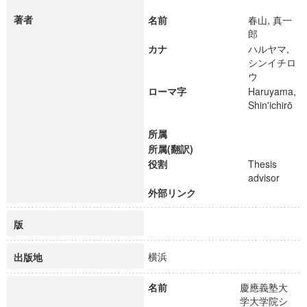
著者
名前
春山, 真一
郎
カナ
ハルヤマ,
シンイチロ
ウ
ローマ字
Haruyama,
Shin'ichirō
所属
所属(翻訳)
役割
Thesis
advisor
外部リンク
版
横浜
出版地
名前
慶應義塾大
学大学院シ