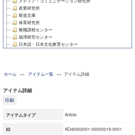
メディア・コミュニケーション研究所
産業研究所
斯道文庫
体育研究所
教職課程センター
福澤研究センター
日本語・日本文化教育センター
アート・センター
外国語教育研究センター
デジタルメディア・コンテンツ統合研究センター
ホーム
»»
グローバルリサーチインスティテュート
アイテム一覧
»» アイテム詳細
塾内助成報告書
科学研究費補助金研究成果報告書
アイテム詳細
21世紀COEプログラム
慶應義塾大学グローバルCOEプログラム市民社会ガバナンス
慶應義塾大学グローバルCOEプログラム論理と感性の先端的
Article
アイテムタイプ
博士課程教育リーディングプログラム「超成熟社会発展のサ
学術雑誌掲載論文等(8)
KO40002001-00002019-0001
ID
その他