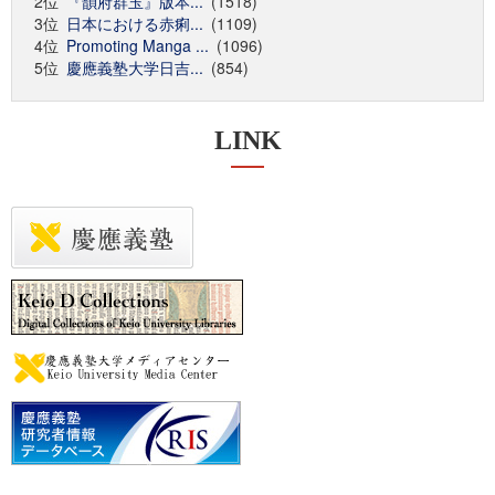
2位
『韻府群玉』版本...
(1518)
3位
日本における赤痢...
(1109)
4位
Promoting Manga ...
(1096)
5位
慶應義塾大学日吉...
(854)
LINK