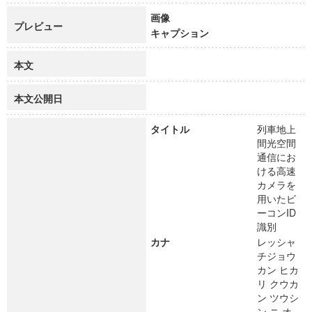
画像
プレビュー
キャプション
本文
本文公開日
タイトル
列車地上
間光空間
通信にお
ける高速
カメラを
用いたビ
ーコンID
識別
カナ
レッシャ
チジョウ
カン ヒカ
リ クウカ
ン ツウシ
ン ニ オ