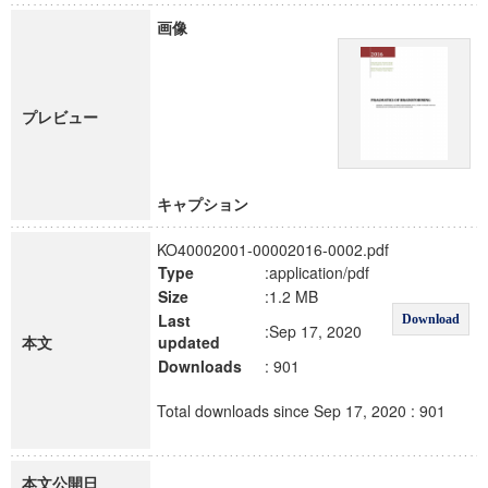
画像
プレビュー
キャプション
KO40002001-00002016-0002.pdf
Type
:application/pdf
Size
:1.2 MB
Last
Download
:Sep 17, 2020
本文
updated
Downloads
: 901
Total downloads since Sep 17, 2020 : 901
本文公開日