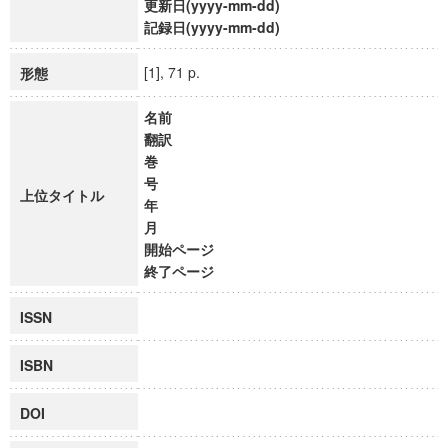
更新日(yyyy-mm-dd)
記録日(yyyy-mm-dd)
[1], 71 p.
形態
名前
翻訳
巻
号
上位タイトル
年
月
開始ページ
終了ページ
ISSN
ISBN
DOI