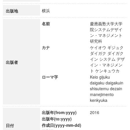
横浜
出版地
名前
慶應義塾大学大学
院システムデザイ
ン・マネジメント
研究科
カナ
ケイオウ ギジュク
ダイガク ダイガク
イン システム デザ
出版者
イン・マネジメン
ト ケンキュウカ
ローマ字
Keio gijuku
daigaku daigakuin
shisutemu dezain
manejimento
kenkyuka
出版年(from:yyyy)
2016
出版年(to:yyyy)
作成日(yyyy-mm-dd)
日付