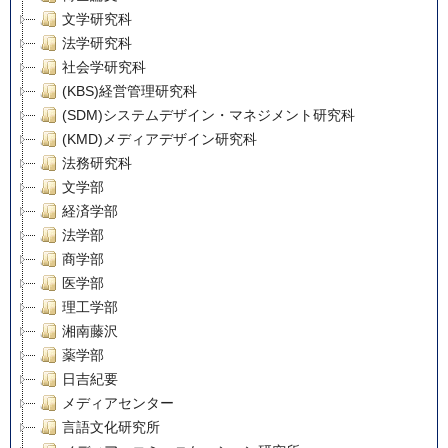
文学研究科
法学研究科
社会学研究科
(KBS)経営管理研究科
(SDM)システムデザイン・マネジメント研究科
(KMD)メディアデザイン研究科
法務研究科
文学部
経済学部
法学部
商学部
医学部
理工学部
湘南藤沢
薬学部
日吉紀要
メディアセンター
言語文化研究所