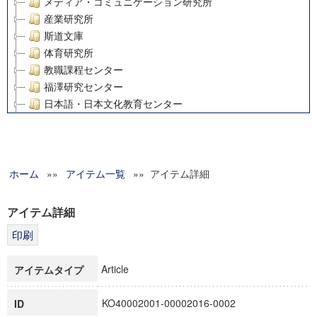
メディア・コミュニケーション研究所
産業研究所
斯道文庫
体育研究所
教職課程センター
福澤研究センター
日本語・日本文化教育センター
アート・センター
外国語教育研究センター
デジタルメディア・コンテンツ統合研究センター
ホーム
»»
グローバルリサーチインスティテュート
アイテム一覧
»» アイテム詳細
塾内助成報告書
科学研究費補助金研究成果報告書
アイテム詳細
21世紀COEプログラム
慶應義塾大学グローバルCOEプログラム市民社会ガバナンス
慶應義塾大学グローバルCOEプログラム論理と感性の先端的
Article
アイテムタイプ
博士課程教育リーディングプログラム「超成熟社会発展のサ
学術雑誌掲載論文等(8)
KO40002001-00002016-0002
ID
その他