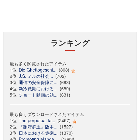
ランキング
最も多く閲覧されたアイテム
1位
Die Ghettogeschi...
(808)
2位
J.S. ミルの社会...
(702)
3位
通信の安全保障に...
(683)
4位
新冷戦期における...
(659)
5位
ショート動画の効...
(631)
最も多くダウンロードされたアイテム
1位
The perpetual fa...
(2457)
2位
『韻府群玉』版本...
(1527)
3位
日本における赤痢...
(1370)
4位
Promoting Manga ...
(1093)