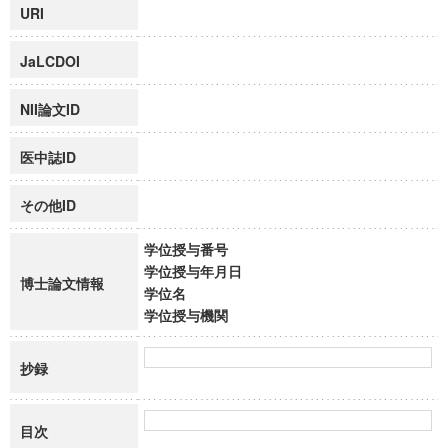
URI
JaLCDOI
NII論文ID
医中誌ID
その他ID
学位授与番号
学位授与年月日
博士論文情報
学位名
学位授与機関
抄録
目次