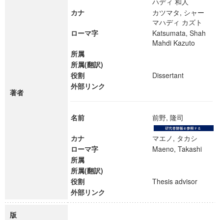
ハディ 和人
カナ
カツマタ, シャー
マハディ カズト
ローマ字
Katsumata, Shah
Mahdi Kazuto
所属
所属(翻訳)
役割
Dissertant
外部リンク
著者
名前
前野, 隆司
カナ
マエノ, タカシ
ローマ字
Maeno, Takashi
所属
所属(翻訳)
役割
Thesis advisor
外部リンク
版