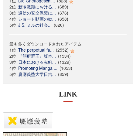
1位
Die Ghettogeschi...
(828)
2位
新冷戦期における...
(689)
3位
通信の安全保障に...
(676)
4位
ショート動画の効...
(658)
5位
J.S. ミルの社会...
(620)
最も多くダウンロードされたアイテム
1位
The perpetual fa...
(2552)
2位
『韻府群玉』版本...
(1534)
3位
日本における赤痢...
(1329)
4位
Promoting Manga ...
(1053)
5位
慶應義塾大学日吉...
(859)
LINK