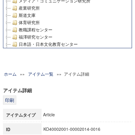
メディア・コミュニケーション研究所
産業研究所
斯道文庫
体育研究所
教職課程センター
福澤研究センター
日本語・日本文化教育センター
アート・センター
外国語教育研究センター
デジタルメディア・コンテンツ統合研究センター
ホーム
»»
グローバルリサーチインスティテュート
アイテム一覧
»» アイテム詳細
塾内助成報告書
科学研究費補助金研究成果報告書
アイテム詳細
21世紀COEプログラム
慶應義塾大学グローバルCOEプログラム市民社会ガバナンス
慶應義塾大学グローバルCOEプログラム論理と感性の先端的
Article
アイテムタイプ
博士課程教育リーディングプログラム「超成熟社会発展のサ
学術雑誌掲載論文等(8)
KO40002001-00002014-0016
ID
その他