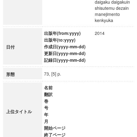
daigaku daigakuin
shisutemu dezain
manejimento
kenkyuka
出版年(from:yyyy)
2014
出版年(to:yyyy)
作成日(yyyy-mm-dd)
日付
更新日(yyyy-mm-dd)
記録日(yyyy-mm-dd)
73, [5] p.
形態
名前
翻訳
巻
号
上位タイトル
年
月
開始ページ
終了ページ