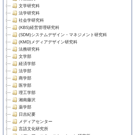
文学研究科
法学研究科
社会学研究科
(KBS)経営管理研究科
(SDM)システムデザイン・マネジメント研究科
(KMD)メディアデザイン研究科
法務研究科
文学部
経済学部
法学部
商学部
医学部
理工学部
湘南藤沢
薬学部
日吉紀要
メディアセンター
言語文化研究所