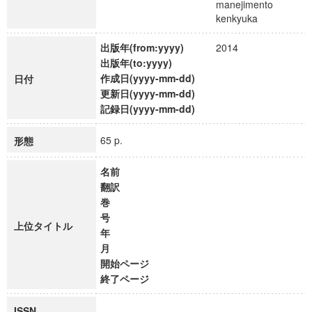
manejimento
kenkyuka
出版年(from:yyyy)
2014
出版年(to:yyyy)
作成日(yyyy-mm-dd)
日付
更新日(yyyy-mm-dd)
記録日(yyyy-mm-dd)
65 p.
形態
名前
翻訳
巻
号
上位タイトル
年
月
開始ページ
終了ページ
ISSN