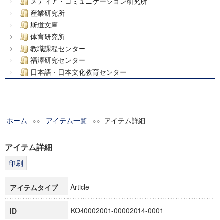
メディア・コミュニケーション研究所
産業研究所
斯道文庫
体育研究所
教職課程センター
福澤研究センター
日本語・日本文化教育センター
アート・センター
外国語教育研究センター
デジタルメディア・コンテンツ統合研究センター
ホーム
»»
グローバルリサーチインスティテュート
アイテム一覧
»» アイテム詳細
塾内助成報告書
科学研究費補助金研究成果報告書
アイテム詳細
21世紀COEプログラム
慶應義塾大学グローバルCOEプログラム市民社会ガバナンス
慶應義塾大学グローバルCOEプログラム論理と感性の先端的
Article
アイテムタイプ
博士課程教育リーディングプログラム「超成熟社会発展のサ
学術雑誌掲載論文等(8)
KO40002001-00002014-0001
ID
その他