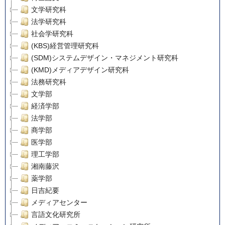
文学研究科
法学研究科
社会学研究科
(KBS)経営管理研究科
(SDM)システムデザイン・マネジメント研究科
(KMD)メディアデザイン研究科
法務研究科
文学部
経済学部
法学部
商学部
医学部
理工学部
湘南藤沢
薬学部
日吉紀要
メディアセンター
言語文化研究所