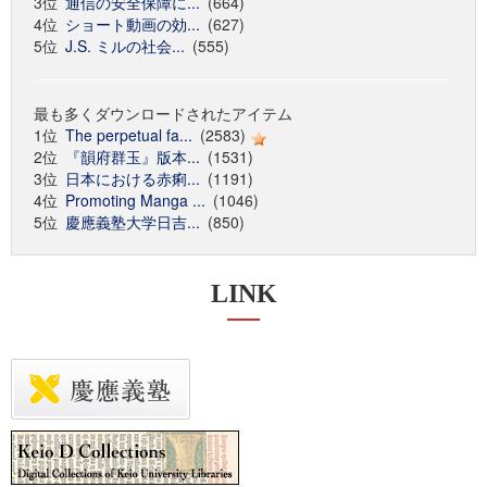
3位
通信の安全保障に...
(664)
4位
ショート動画の効...
(627)
5位
J.S. ミルの社会...
(555)
最も多くダウンロードされたアイテム
1位
The perpetual fa...
(2583)
2位
『韻府群玉』版本...
(1531)
3位
日本における赤痢...
(1191)
4位
Promoting Manga ...
(1046)
5位
慶應義塾大学日吉...
(850)
LINK