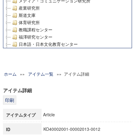
メディア・コミュニケーション研究所
産業研究所
斯道文庫
体育研究所
教職課程センター
福澤研究センター
日本語・日本文化教育センター
アート・センター
外国語教育研究センター
デジタルメディア・コンテンツ統合研究センター
ホーム
»»
グローバルリサーチインスティテュート
アイテム一覧
»» アイテム詳細
塾内助成報告書
科学研究費補助金研究成果報告書
アイテム詳細
21世紀COEプログラム
慶應義塾大学グローバルCOEプログラム市民社会ガバナンス
慶應義塾大学グローバルCOEプログラム論理と感性の先端的
Article
アイテムタイプ
博士課程教育リーディングプログラム「超成熟社会発展のサ
学術雑誌掲載論文等(8)
KO40002001-00002013-0012
ID
その他