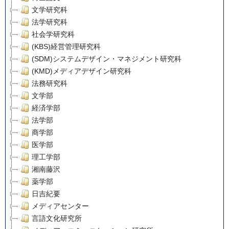
文学研究科
法学研究科
社会学研究科
(KBS)経営管理研究科
(SDM)システムデザイン・マネジメント研究科
(KMD)メディアデザイン研究科
法務研究科
文学部
経済学部
法学部
商学部
医学部
理工学部
湘南藤沢
薬学部
日吉紀要
メディアセンター
言語文化研究所