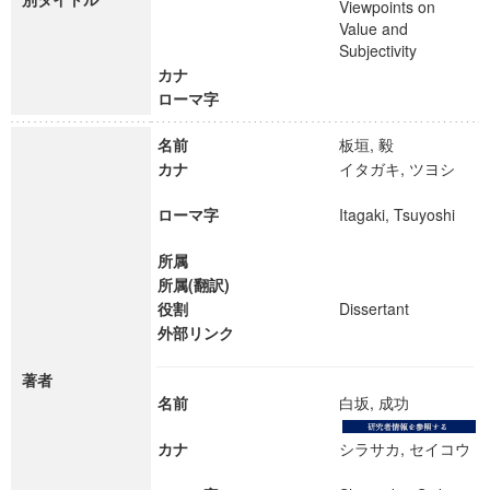
Viewpoints on
Value and
Subjectivity
カナ
ローマ字
名前
板垣, 毅
カナ
イタガキ, ツヨシ
ローマ字
Itagaki, Tsuyoshi
所属
所属(翻訳)
役割
Dissertant
外部リンク
著者
名前
白坂, 成功
カナ
シラサカ, セイコウ