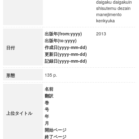
daigaku daigakuin
shisutemu dezain
manejimento
kenkyuka
出版年(from:yyyy)
2013
出版年(to:yyyy)
作成日(yyyy-mm-dd)
日付
更新日(yyyy-mm-dd)
記録日(yyyy-mm-dd)
135 p.
形態
名前
翻訳
巻
号
上位タイトル
年
月
開始ページ
終了ページ