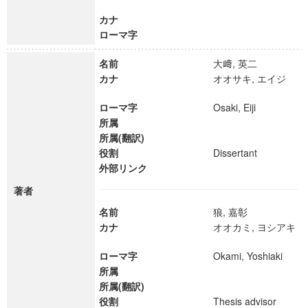
カナ
ローマ字
名前
大﨑, 英二
カナ
オオサキ, エイジ
ローマ字
Osaki, Eiji
所属
所属(翻訳)
役割
Dissertant
外部リンク
著者
名前
狼, 嘉彰
カナ
オオカミ, ヨシアキ
ローマ字
Okami, Yoshiaki
所属
所属(翻訳)
役割
Thesis advisor