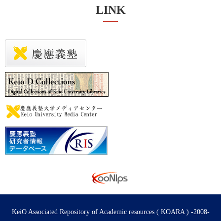
LINK
KeiO Associated Repository of Academic resources ( KOARA ) -2008-