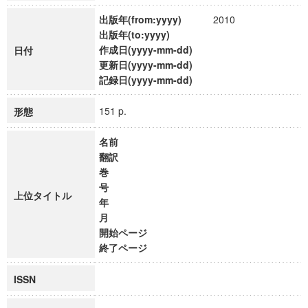
出版年(from:yyyy)
2010
出版年(to:yyyy)
作成日(yyyy-mm-dd)
日付
更新日(yyyy-mm-dd)
記録日(yyyy-mm-dd)
151 p.
形態
名前
翻訳
巻
号
上位タイトル
年
月
開始ページ
終了ページ
ISSN