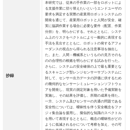
本研究では、従来の手作業の一部をロボットによ
る支援作業に切り替えたいというエンドユーザの
要求を満足する実際の産業用ロボットシステムの
開発を通じて、産業用ロボットと人間が安全、確
実に協調作業する場合に必要な要件（配置、作業
分担）を、明らかにする。それとともに、システ
ム上のリスクをベクトルにより一般的に表現する
手法を見出すとともに、ロボットの発するアフォ
ーダンスの視点から得られる注意事項を抽出し
た。また、人間－機械系というものの見方そのも
のの合理性の根拠を明らかにする試みを行った。
さらに、システムの安全確保の上で最も重要とな
るスキャニング型レンジセンサーサブシステムに
抄録
対して、センサー出力データの評価に供するため
の幾何的なセンサーシミュレーションソフトウェ
アを開発し、現実の測定対象を用いた予備実験を
実施し、その結果を評価し、所期の成果を得た。

一方、システム及びセンサーの共通の問題である
安全性については、曖昧性を伴う安全概念をファ
ジィ集合論を援用し、擬似的な知識のスペクトル
を用いて表現するとともに、概念の曖昧性がどの
ように低減されるかについて考察を加え、その可