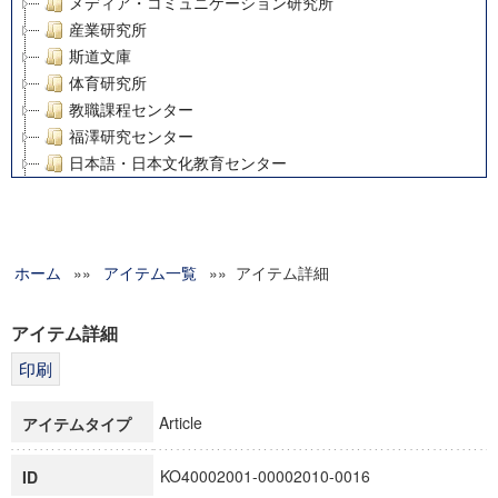
メディア・コミュニケーション研究所
産業研究所
斯道文庫
体育研究所
教職課程センター
福澤研究センター
日本語・日本文化教育センター
アート・センター
外国語教育研究センター
デジタルメディア・コンテンツ統合研究センター
ホーム
»»
グローバルリサーチインスティテュート
アイテム一覧
»» アイテム詳細
塾内助成報告書
科学研究費補助金研究成果報告書
アイテム詳細
21世紀COEプログラム
慶應義塾大学グローバルCOEプログラム市民社会ガバナンス
慶應義塾大学グローバルCOEプログラム論理と感性の先端的
Article
アイテムタイプ
博士課程教育リーディングプログラム「超成熟社会発展のサ
学術雑誌掲載論文等(8)
KO40002001-00002010-0016
ID
その他