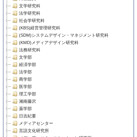
文学研究科
法学研究科
社会学研究科
(KBS)経営管理研究科
(SDM)システムデザイン・マネジメント研究科
(KMD)メディアデザイン研究科
法務研究科
文学部
経済学部
法学部
商学部
医学部
理工学部
湘南藤沢
薬学部
日吉紀要
メディアセンター
言語文化研究所