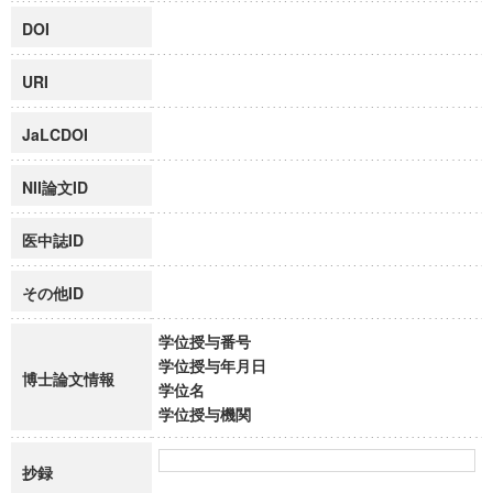
DOI
URI
JaLCDOI
NII論文ID
医中誌ID
その他ID
学位授与番号
学位授与年月日
博士論文情報
学位名
学位授与機関
抄録