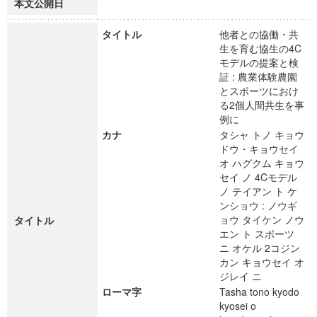
本文公開日
タイトル
他者との協働・共
生を育む協生の4C
モデルの提案と検
証 : 農業体験農園
とスポーツにおけ
る2個人間共生を事
例に
カナ
タシャ トノ キョウ
ドウ・キョウセイ
オ ハグクム キョウ
セイ ノ 4Cモデル
ノ テイアン ト ケ
ンショウ : ノウギ
ョウ タイケン ノウ
タイトル
エン ト スポーツ
ニ オケル 2コジン
カン キョウセイ オ
ジレイ ニ
ローマ字
Tasha tono kyodo
kyosei o