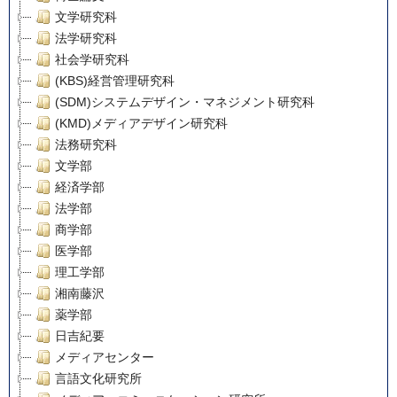
文学研究科
法学研究科
社会学研究科
(KBS)経営管理研究科
(SDM)システムデザイン・マネジメント研究科
(KMD)メディアデザイン研究科
法務研究科
文学部
経済学部
法学部
商学部
医学部
理工学部
湘南藤沢
薬学部
日吉紀要
メディアセンター
言語文化研究所