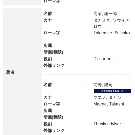
ローマ字
名前
高峯, 聡一郎
カナ
タカミネ, ソウイチ
ロウ
ローマ字
Takamine, Soichiro
所属
所属(翻訳)
役割
Dissertant
外部リンク
著者
名前
前野, 隆司
カナ
マエノ, タカシ
ローマ字
Maeno, Takashi
所属
所属(翻訳)
役割
Thesis advisor
外部リンク