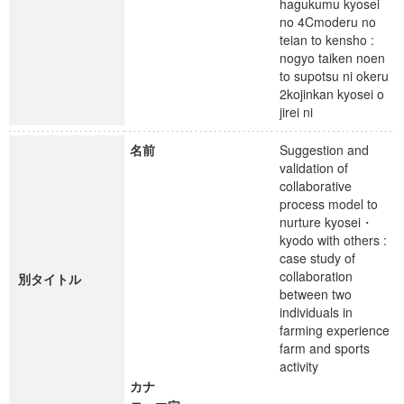
hagukumu kyosei
no 4Cmoderu no
teian to kensho :
nogyo taiken noen
to supotsu ni okeru
2kojinkan kyosei o
jirei ni
名前
Suggestion and
validation of
collaborative
process model to
nurture kyosei・
kyodo with others :
case study of
collaboration
別タイトル
between two
individuals in
farming experience
farm and sports
activity
カナ