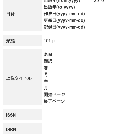
出版年(from:yyyy)
2010
出版年(to:yyyy)
作成日(yyyy-mm-dd)
日付
更新日(yyyy-mm-dd)
記録日(yyyy-mm-dd)
101 p.
形態
名前
翻訳
巻
号
上位タイトル
年
月
開始ページ
終了ページ
ISSN
ISBN