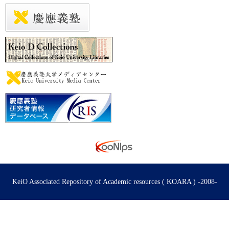
KeiO Associated Repository of Academic resources ( KOARA ) -2008-