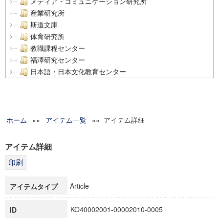
メディア・コミュニケーション研究所
産業研究所
斯道文庫
体育研究所
教職課程センター
福澤研究センター
日本語・日本文化教育センター
アート・センター
外国語教育研究センター
デジタルメディア・コンテンツ統合研究センター
ホーム
»»
グローバルリサーチインスティテュート
アイテム一覧
»» アイテム詳細
塾内助成報告書
科学研究費補助金研究成果報告書
アイテム詳細
21世紀COEプログラム
慶應義塾大学グローバルCOEプログラム市民社会ガバナンス
慶應義塾大学グローバルCOEプログラム論理と感性の先端的
Article
アイテムタイプ
博士課程教育リーディングプログラム「超成熟社会発展のサ
学術雑誌掲載論文等(8)
KO40002001-00002010-0005
ID
その他