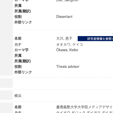
所属
所属(翻訳)
役割
Dissertant
外部リンク
名前
大川, 恵子
カナ
オオカワ, ケイコ
ローマ字
Ōkawa, Keiko
所属
所属(翻訳)
役割
Thesis advisor
外部リンク
ンス教育研究センター
端的教育研究拠点
横浜
のサイエンス」
名前
慶應義塾大学大学院メディアデザ
カナ
ケイオウ ギジュク ダイガク ダイガ