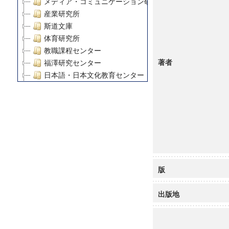
メディア・コミュニケーション研究所
産業研究所
斯道文庫
体育研究所
教職課程センター
著者
福澤研究センター
日本語・日本文化教育センター
アート・センター
外国語教育研究センター
デジタルメディア・コンテンツ統合研究センター
グローバルリサーチインスティテュート
塾内助成報告書
科学研究費補助金研究成果報告書
21世紀COEプログラム
版
慶應義塾大学グローバルCOEプログラム市民社会ガバナ
慶應義塾大学グローバルCOEプログラム論理と感性の先
出版地
博士課程教育リーディングプログラム「超成熟社会発展
学術雑誌掲載論文等(8)
その他