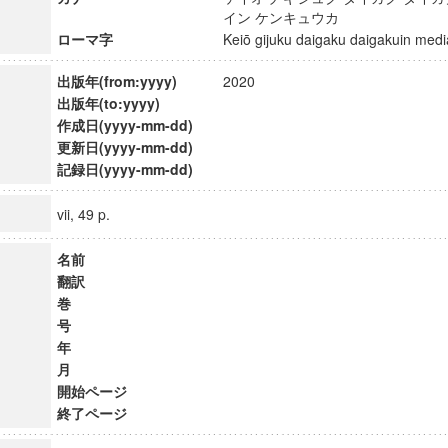
イン ケンキュウカ
ローマ字
Keiō gijuku daigaku daigakuin m
出版年(from:yyyy)
2020
出版年(to:yyyy)
作成日(yyyy-mm-dd)
更新日(yyyy-mm-dd)
記録日(yyyy-mm-dd)
vii, 49 p.
名前
翻訳
巻
号
年
月
開始ページ
終了ページ