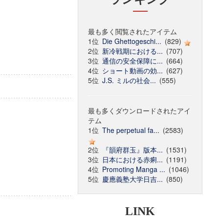
最も多く閲覧されたアイテム
1位
Die Ghettogeschi...
(829)
2位
新冷戦期における...
(707)
3位
通信の安全保障に...
(664)
4位
ショート動画の効...
(627)
5位
J.S. ミルの社会...
(555)
最も多くダウンロードされたアイ
テム
1位
The perpetual fa...
(2583)
2位
『韻府群玉』版本...
(1531)
3位
日本における赤痢...
(1191)
4位
Promoting Manga ...
(1046)
5位
慶應義塾大学日吉...
(850)
LINK