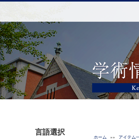
言語選択
ホーム
»»
アイテム