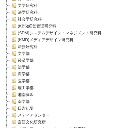
文学研究科
法学研究科
社会学研究科
(KBS)経営管理研究科
(SDM)システムデザイン・マネジメント研究科
(KMD)メディアデザイン研究科
法務研究科
文学部
経済学部
法学部
商学部
医学部
理工学部
湘南藤沢
薬学部
日吉紀要
メディアセンター
言語文化研究所