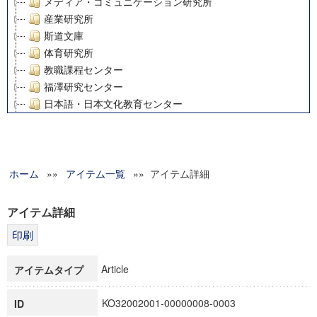
メディア・コミュニケーション研究所
産業研究所
斯道文庫
体育研究所
教職課程センター
福澤研究センター
日本語・日本文化教育センター
アート・センター
外国語教育研究センター
デジタルメディア・コンテンツ統合研究センター
ホーム
»»
グローバルリサーチインスティテュート
アイテム一覧
»» アイテム詳細
塾内助成報告書
科学研究費補助金研究成果報告書
アイテム詳細
21世紀COEプログラム
慶應義塾大学グローバルCOEプログラム市民社会ガバナンス
慶應義塾大学グローバルCOEプログラム論理と感性の先端的
Article
アイテムタイプ
博士課程教育リーディングプログラム「超成熟社会発展のサ
学術雑誌掲載論文等(8)
KO32002001-00000008-0003
ID
その他