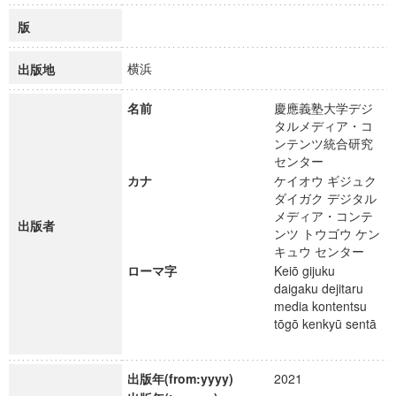
版
横浜
出版地
名前
慶應義塾大学デジ
タルメディア・コ
ンテンツ統合研究
センター
カナ
ケイオウ ギジュク
ダイガク デジタル
メディア・コンテ
出版者
ンツ トウゴウ ケン
キュウ センター
ローマ字
Keiō gijuku
daigaku dejitaru
media kontentsu
tōgō kenkyū sentā
出版年(from:yyyy)
2021