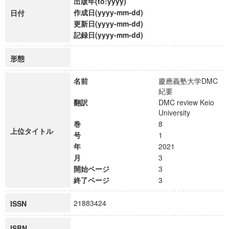
出版年(to:yyyy)
作成日(yyyy-mm-dd)
日付
更新日(yyyy-mm-dd)
記録日(yyyy-mm-dd)
形態
名前
慶應義塾大学DMC
紀要
翻訳
DMC review Keio
University
巻
8
上位タイトル
号
1
年
2021
月
3
開始ページ
3
終了ページ
3
21883424
ISSN
ISBN