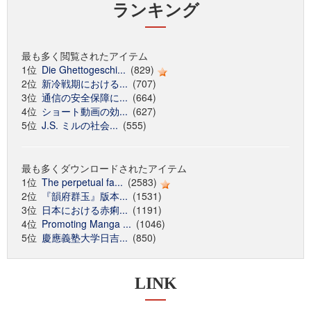
ランキング
最も多く閲覧されたアイテム
1位
Die Ghettogeschi...
(829)
2位
新冷戦期における...
(707)
3位
通信の安全保障に...
(664)
4位
ショート動画の効...
(627)
5位
J.S. ミルの社会...
(555)
最も多くダウンロードされたアイテム
1位
The perpetual fa...
(2583)
2位
『韻府群玉』版本...
(1531)
3位
日本における赤痢...
(1191)
4位
Promoting Manga ...
(1046)
5位
慶應義塾大学日吉...
(850)
LINK