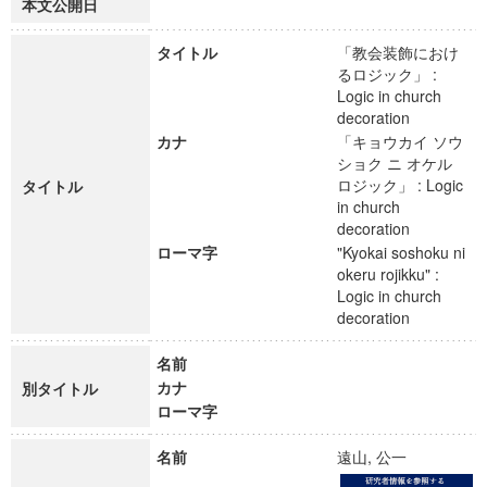
本文公開日
タイトル
「教会装飾におけ
るロジック」 :
Logic in church
decoration
カナ
「キョウカイ ソウ
ショク ニ オケル
ロジック」 : Logic
タイトル
in church
decoration
ローマ字
"Kyokai soshoku ni
okeru rojikku" :
Logic in church
decoration
名前
カナ
別タイトル
ローマ字
名前
遠山, 公一