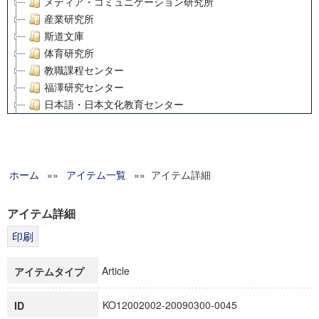
メディア・コミュニケーション研究所
産業研究所
斯道文庫
体育研究所
教職課程センター
福澤研究センター
日本語・日本文化教育センター
アート・センター
外国語教育研究センター
デジタルメディア・コンテンツ統合研究センター
ホーム
»»
グローバルリサーチインスティテュート
アイテム一覧
»» アイテム詳細
塾内助成報告書
科学研究費補助金研究成果報告書
アイテム詳細
21世紀COEプログラム
慶應義塾大学グローバルCOEプログラム市民社会ガバナンス
慶應義塾大学グローバルCOEプログラム論理と感性の先端的
Article
アイテムタイプ
博士課程教育リーディングプログラム「超成熟社会発展のサ
学術雑誌掲載論文等(8)
KO12002002-20090300-0045
ID
その他