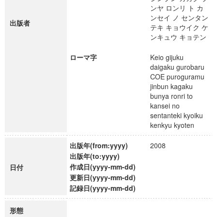
ンヤ ロンリ ト カ
ンセイ ノ センタン
出版者
テキ キョウイク ケ
ンキュウ キョテン
ローマ字
Keio gijuku
daigaku gurobaru
COE puroguramu
jinbun kagaku
bunya ronri to
kansei no
sentanteki kyoiku
kenkyu kyoten
出版年(from:yyyy)
2008
出版年(to:yyyy)
作成日(yyyy-mm-dd)
日付
更新日(yyyy-mm-dd)
記録日(yyyy-mm-dd)
形態