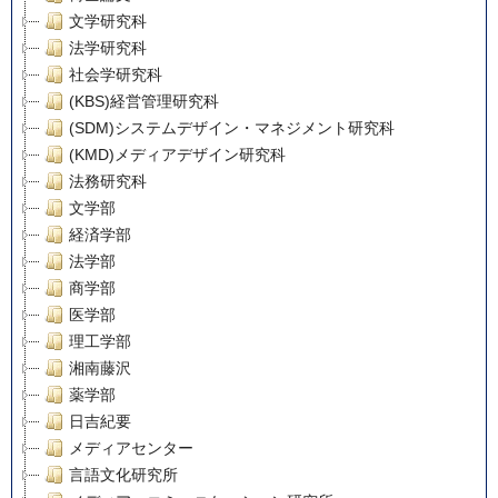
文学研究科
法学研究科
社会学研究科
(KBS)経営管理研究科
(SDM)システムデザイン・マネジメント研究科
(KMD)メディアデザイン研究科
法務研究科
文学部
経済学部
法学部
商学部
医学部
理工学部
湘南藤沢
薬学部
日吉紀要
メディアセンター
言語文化研究所