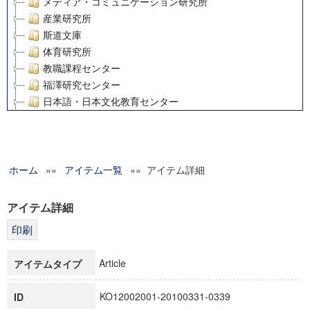
メディア・コミュニケーション研究所
産業研究所
斯道文庫
体育研究所
教職課程センター
福澤研究センター
日本語・日本文化教育センター
アート・センター
外国語教育研究センター
デジタルメディア・コンテンツ統合研究センター
ホーム
»»
グローバルリサーチインスティテュート
アイテム一覧
»» アイテム詳細
塾内助成報告書
科学研究費補助金研究成果報告書
アイテム詳細
21世紀COEプログラム
慶應義塾大学グローバルCOEプログラム市民社会ガバナンス
慶應義塾大学グローバルCOEプログラム論理と感性の先端的
Article
アイテムタイプ
博士課程教育リーディングプログラム「超成熟社会発展のサ
学術雑誌掲載論文等(8)
KO12002001-20100331-0339
ID
その他