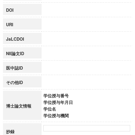
DOI
URI
JaLCDOI
NII論文ID
医中誌ID
その他ID
学位授与番号
学位授与年月日
博士論文情報
学位名
学位授与機関
抄録