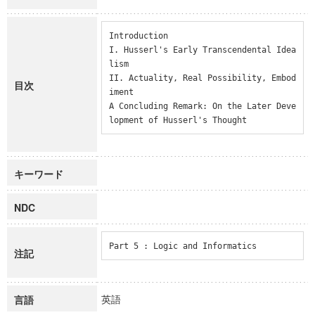
Introduction

I. Husserl's Early Transcendental Idea
lism

II. Actuality, Real Possibility, Embod
目次
iment

A Concluding Remark: On the Later Deve
lopment of Husserl's Thought
キーワード
NDC
Part 5 : Logic and Informatics
注記
英語
言語