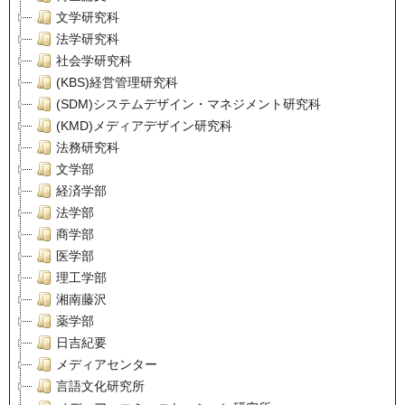
文学研究科
法学研究科
社会学研究科
(KBS)経営管理研究科
(SDM)システムデザイン・マネジメント研究科
(KMD)メディアデザイン研究科
法務研究科
文学部
経済学部
法学部
商学部
医学部
理工学部
湘南藤沢
薬学部
日吉紀要
メディアセンター
言語文化研究所