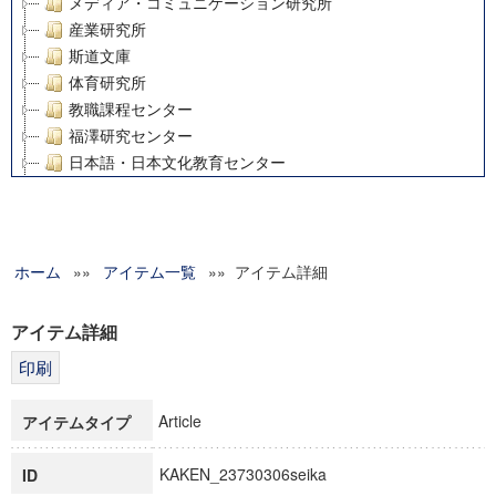
メディア・コミュニケーション研究所
産業研究所
斯道文庫
体育研究所
教職課程センター
福澤研究センター
日本語・日本文化教育センター
アート・センター
外国語教育研究センター
デジタルメディア・コンテンツ統合研究センター
ホーム
»»
グローバルリサーチインスティテュート
アイテム一覧
»» アイテム詳細
塾内助成報告書
科学研究費補助金研究成果報告書
アイテム詳細
21世紀COEプログラム
慶應義塾大学グローバルCOEプログラム市民社会ガバナンス
慶應義塾大学グローバルCOEプログラム論理と感性の先端的
Article
アイテムタイプ
博士課程教育リーディングプログラム「超成熟社会発展のサ
学術雑誌掲載論文等(8)
KAKEN_23730306seika
ID
その他