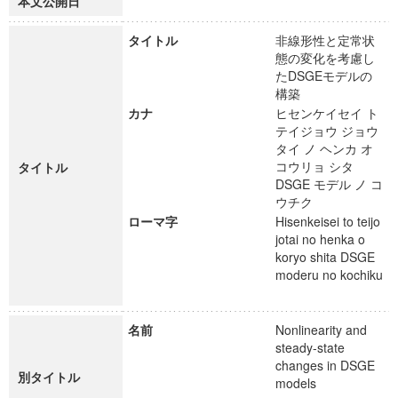
本文公開日
タイトル
非線形性と定常状
態の変化を考慮し
たDSGEモデルの
構築
カナ
ヒセンケイセイ ト
テイジョウ ジョウ
タイ ノ ヘンカ オ
コウリョ シタ
タイトル
DSGE モデル ノ コ
ウチク
ローマ字
Hisenkeisei to teijo
jotai no henka o
koryo shita DSGE
moderu no kochiku
名前
Nonlinearity and
steady-state
changes in DSGE
別タイトル
models