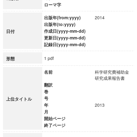
ローマ字
出版年(from:yyyy)
2014
出版年(to:yyyy)
作成日(yyyy-mm-dd)
日付
更新日(yyyy-mm-dd)
記録日(yyyy-mm-dd)
1 pdf
形態
名前
科学研究費補助金
研究成果報告書
翻訳
巻
号
上位タイトル
年
2013
月
開始ページ
終了ページ