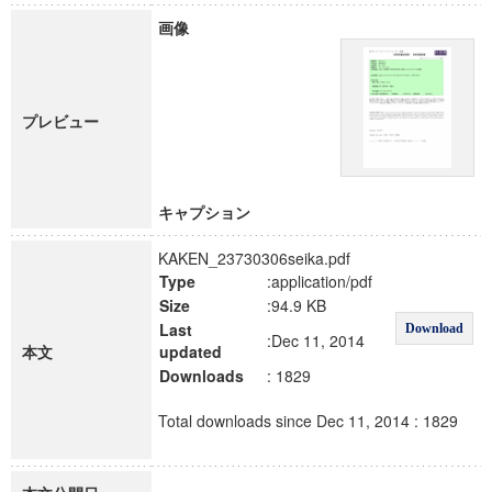
画像
プレビュー
キャプション
KAKEN_23730306seika.pdf
Type
:application/pdf
Size
:94.9 KB
Last
Download
:Dec 11, 2014
本文
updated
Downloads
: 1829
Total downloads since Dec 11, 2014 : 1829