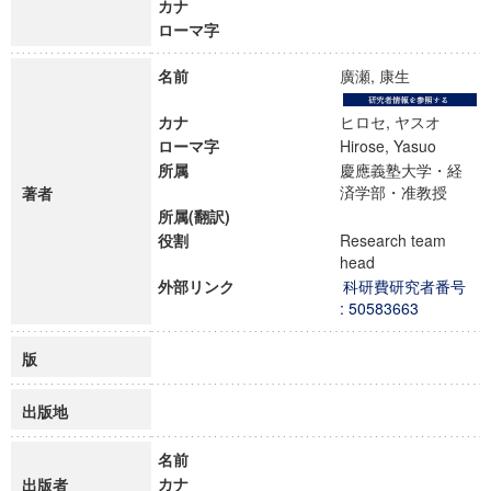
カナ
ローマ字
名前
廣瀬, 康生
カナ
ヒロセ, ヤスオ
ローマ字
Hirose, Yasuo
所属
慶應義塾大学・経
済学部・准教授
著者
所属(翻訳)
役割
Research team
head
外部リンク
科研費研究者番号
: 50583663
版
出版地
名前
カナ
出版者