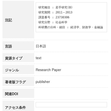
研究種目 : 若手研究(B)

研究期間 : 2011～2013

課題番号 : 23730306

注記
研究分野 : 社会科学

科研費の分科・細目 : 経済学、財政学・金融論
日本語
言語
text
資源タイプ
Research Paper
ジャンル
publisher
著者版フラグ
関連DOI
アクセス条件