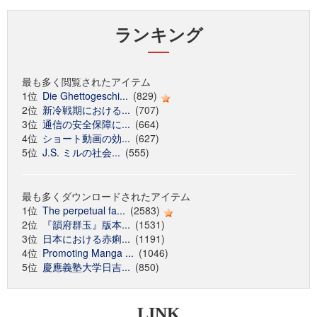
ランキング
最も多く閲覧されたアイテム
1位
Die Ghettogeschi...
(829)
2位
新冷戦期における...
(707)
3位
通信の安全保障に...
(664)
4位
ショート動画の効...
(627)
5位
J.S. ミルの社会...
(555)
最も多くダウンロードされたアイテム
1位
The perpetual fa...
(2583)
2位
『韻府群玉』版本...
(1531)
3位
日本における赤痢...
(1191)
4位
Promoting Manga ...
(1046)
5位
慶應義塾大学日吉...
(850)
LINK