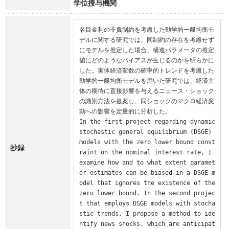
学位授与機関
名目金利の非負制約を考慮した動学的一般均衡モ
デルに関する研究では、同制約の存在を考慮せず
にモデルを推定した場合、構造パラメータの推定
値にどのようなバイアスが生じるのかを明らかに
した。実体経済変数の確率的トレンドを考慮した
動学的一般均衡モデルを用いた研究では、経済主
体の期待に直接影響を与えるニュース・ショック
の識別方法を提案し、同ショックのマクロ経済変
動への影響を定量的に分析した。

In the first project regarding dynamic 
stochastic general equilibrium (DSGE) 
models with the zero lower bound const
抄録
raint on the nominal interest rate, I 
examine how and to what extent paramet
er estimates can be biased in a DSGE m
odel that ignores the existence of the 
zero lower bound. In the second projec
t that employs DSGE models with stocha
stic trends, I propose a method to ide
ntify news shocks, which are anticipat