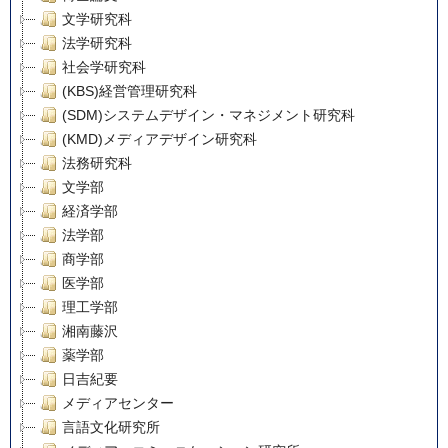
文学研究科
法学研究科
社会学研究科
(KBS)経営管理研究科
(SDM)システムデザイン・マネジメント研究科
(KMD)メディアデザイン研究科
法務研究科
文学部
経済学部
法学部
商学部
医学部
理工学部
湘南藤沢
薬学部
日吉紀要
メディアセンター
言語文化研究所