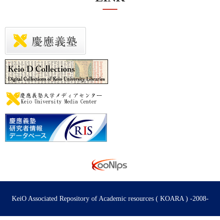
KeiO Associated Repository of Academic resources ( KOARA ) -2008-