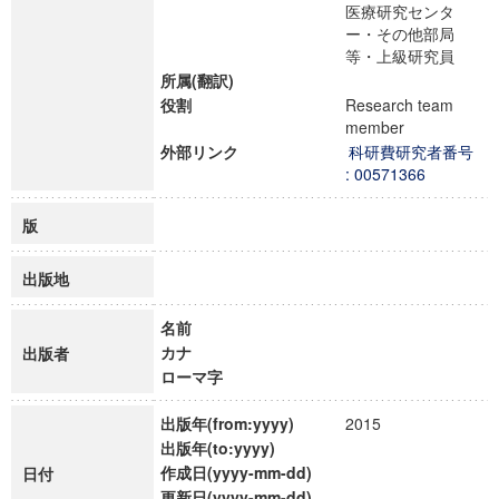
医療研究センタ
ー・その他部局
等・上級研究員
所属(翻訳)
役割
Research team
member
外部リンク
科研費研究者番号
: 00571366
版
出版地
名前
カナ
出版者
ローマ字
出版年(from:yyyy)
2015
出版年(to:yyyy)
作成日(yyyy-mm-dd)
日付
更新日(yyyy-mm-dd)