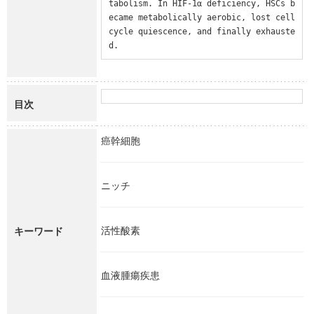
tabolism. In HIF-1α deficiency, HSCs b
ecame metabolically aerobic, lost cell 
cycle quiescence, and finally exhauste
d.
目次
癌幹細胞
ニッチ
活性酸素
キーワード
血液腫瘍疾患