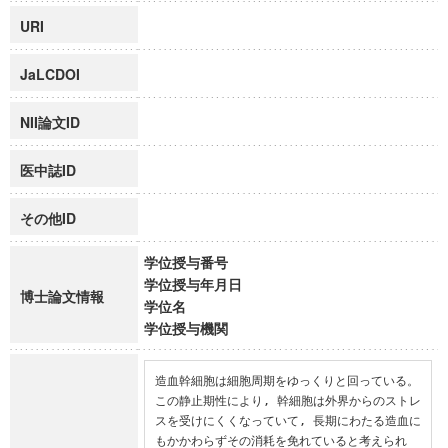
URI
JaLCDOI
NII論文ID
医中誌ID
その他ID
学位授与番号
学位授与年月日
博士論文情報
学位名
学位授与機関
造血幹細胞は細胞周期をゆっくりと回っている。
この静止期性により, 幹細胞は外界からのストレ
スを受けにくくなっていて, 長期にわたる造血に
もかかわらずその消耗を免れていると考えられ