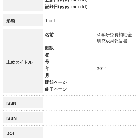
記録日(yyyy-mm-dd)
1 pdf
形態
名前
科学研究費補助金
研究成果報告書
翻訳
巻
号
上位タイトル
年
2014
月
開始ページ
終了ページ
ISSN
ISBN
DOI