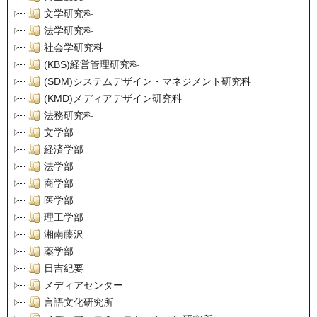
文学研究科
法学研究科
社会学研究科
(KBS)経営管理研究科
(SDM)システムデザイン・マネジメント研究科
(KMD)メディアデザイン研究科
法務研究科
文学部
経済学部
法学部
商学部
医学部
理工学部
湘南藤沢
薬学部
日吉紀要
メディアセンター
言語文化研究所