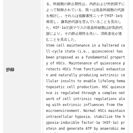
る。幹細胞の静止期性は, 内的および外的因子に
よって制御されている。我々は造血幹細胞の代謝
を検討し, それらは低酸素性ニッチでHIF-1αを
発現し, 嫌気的代謝を営んでいることを見出し
た。HIF-1α欠損マウスの造血幹細胞は好気的代
謝により, その静止期性を失い, 消耗老化が進
むことを見出した。

Stem cell maintenance in a haltered ce
ll-cycle state (i.e., quiescence) has 
been proposed as a fundamental propert
y of HSCs. Maintenance of quiescence p
抄録
rotects HSCs from functional exhaustio
n and naturally producing extrinsic ce
llular insults to enable lifelong hema
topoietic cell production. HSC quiesce
nce is regulated through a complex net
work of cell intrinsic regulations alo
ng with extrinsic influences from the 
microenvironment. Normal HSCs maintain 
intracellular hypoxia, stabilize the h
ypoxia-inducible factor-1α (HIF-1α) pr
otein and generate ATP by anaerobic me