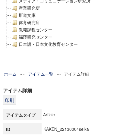
メディア・コミュニケーション研究所
産業研究所
斯道文庫
体育研究所
教職課程センター
福澤研究センター
日本語・日本文化教育センター
アート・センター
外国語教育研究センター
デジタルメディア・コンテンツ統合研究センター
ホーム
»»
グローバルリサーチインスティテュート
アイテム一覧
»» アイテム詳細
塾内助成報告書
科学研究費補助金研究成果報告書
アイテム詳細
21世紀COEプログラム
慶應義塾大学グローバルCOEプログラム市民社会ガバナンス
慶應義塾大学グローバルCOEプログラム論理と感性の先端的
Article
アイテムタイプ
博士課程教育リーディングプログラム「超成熟社会発展のサ
学術雑誌掲載論文等(8)
KAKEN_22130004seika
ID
その他