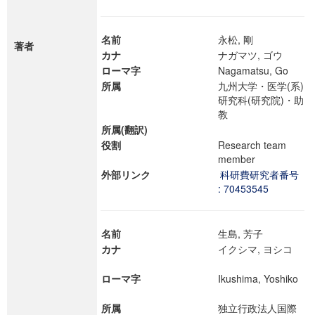
名前
永松, 剛
著者
カナ
ナガマツ, ゴウ
ローマ字
Nagamatsu, Go
所属
九州大学・医学(系)
研究科(研究院)・助
教
所属(翻訳)
役割
Research team
member
外部リンク
科研費研究者番号
: 70453545
名前
生島, 芳子
カナ
イクシマ, ヨシコ
ローマ字
Ikushima, Yoshiko
所属
独立行政法人国際