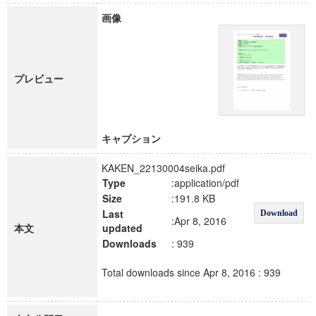
画像
プレビュー
キャプション
KAKEN_22130004seika.pdf
Type
:application/pdf
Size
:191.8 KB
Last
Download
:Apr 8, 2016
本文
updated
Downloads
: 939
Total downloads since Apr 8, 2016 : 939