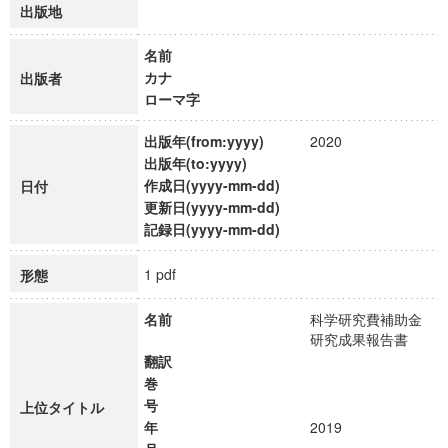
出版地
名前
カナ
出版者
ローマ字
出版年(from:yyyy)
2020
出版年(to:yyyy)
作成日(yyyy-mm-dd)
日付
更新日(yyyy-mm-dd)
記録日(yyyy-mm-dd)
1 pdf
形態
名前
科学研究費補助金
研究成果報告書
翻訳
巻
号
上位タイトル
年
2019