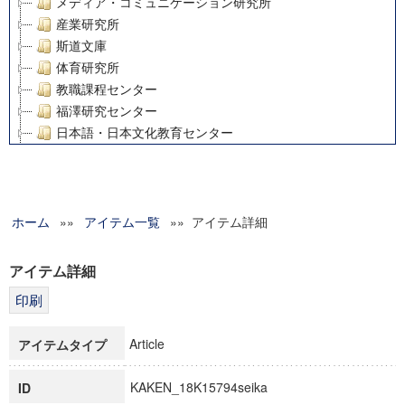
メディア・コミュニケーション研究所
産業研究所
斯道文庫
体育研究所
教職課程センター
福澤研究センター
日本語・日本文化教育センター
アート・センター
外国語教育研究センター
デジタルメディア・コンテンツ統合研究センター
ホーム
»»
グローバルリサーチインスティテュート
アイテム一覧
»» アイテム詳細
塾内助成報告書
科学研究費補助金研究成果報告書
アイテム詳細
21世紀COEプログラム
慶應義塾大学グローバルCOEプログラム市民社会ガバナンス
慶應義塾大学グローバルCOEプログラム論理と感性の先端的
Article
アイテムタイプ
博士課程教育リーディングプログラム「超成熟社会発展のサ
学術雑誌掲載論文等(8)
KAKEN_18K15794seika
ID
その他