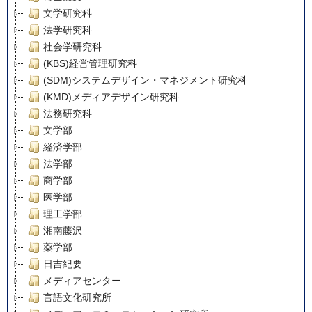
文学研究科
法学研究科
社会学研究科
(KBS)経営管理研究科
(SDM)システムデザイン・マネジメント研究科
(KMD)メディアデザイン研究科
法務研究科
文学部
経済学部
法学部
商学部
医学部
理工学部
湘南藤沢
薬学部
日吉紀要
メディアセンター
言語文化研究所