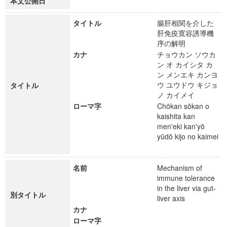
本文公開日
タイトル
腸肝相関を介した
肝免疫寛容誘導機
序の解明
カナ
チョウカン ソウカ
ン オ カイシタ カ
ン メンエキ カンヨ
ウ ユウドウ キジョ
タイトル
ノ カイメイ
ローマ字
Chōkan sōkan o
kaishita kan
men'eki kan'yō
yūdō kijo no kaimei
名前
Mechanism of
immune tolerance
in the liver via gut-
別タイトル
liver axis
カナ
ローマ字