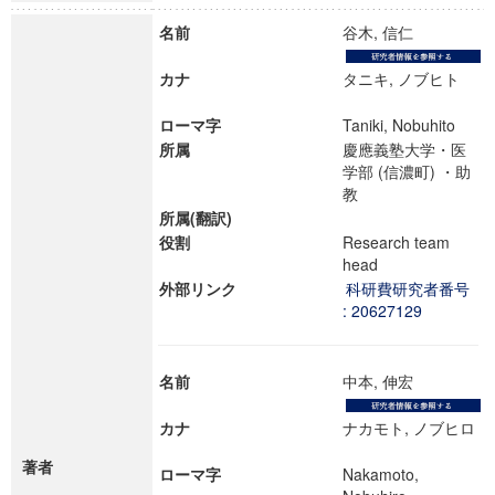
名前
谷木, 信仁
カナ
タニキ, ノブヒト
ローマ字
Taniki, Nobuhito
所属
慶應義塾大学・医
学部 (信濃町) ・助
教
所属(翻訳)
役割
Research team
head
外部リンク
科研費研究者番号
: 20627129
名前
中本, 伸宏
カナ
ナカモト, ノブヒロ
著者
ローマ字
Nakamoto,