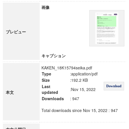
画像
プレビュー
キャプション
KAKEN_18K15794seika.pdf
Type
:application/pdf
Size
:192.2 KB
Last
Download
:Nov 15, 2022
本文
updated
Downloads
: 947
Total downloads since Nov 15, 2022 : 947