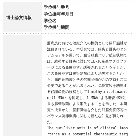
学位授与番号
学位授与年月日
博士論文情報
学位名
学位授与機関
肝疾患における治療介入の標的として腸肝臓軸が
注目されている。本研究では、腸炎と肝炎のタン
デムモデルを用いて、腸管粘膜バリア破綻状態で
は、続発する肝炎に対してIL-10産生マクロファ
ージによる免疫寛容が誘導されることを示した。
この免疫寛容は腸管除菌により消失することか
ら、腸内細菌叢とその代謝産物がこのプロセスに
必要であることが示唆された。免疫寛容を誘導す
る代謝産物の候補として1-methylnicotinamid
e (1-MNA) を同定し、1-MNAによる肝炎抑制効
果も腸管除菌により消失することを示した。本研
究の成果から、腸肝臓軸を介した肝臓免疫応答の
バランス調節機構に関して新たな知見が得られ
た。

The gut-liver axis is of clinical impo
rtance as a potential therapeutic targ