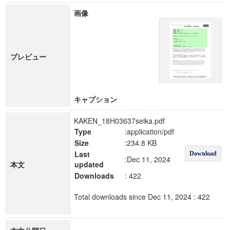
画像
プレビュー
キャプション
KAKEN_18H03637seika.pdf
Type
:application/pdf
Size
:234.8 KB
Last
Download
:Dec 11, 2024
本文
updated
Downloads
: 422
Total downloads since Dec 11, 2024 : 422