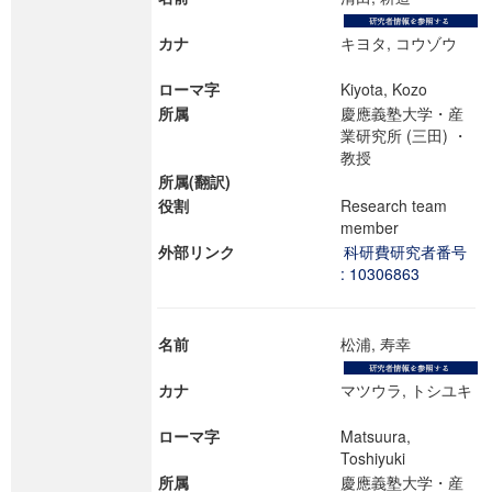
カナ
キヨタ, コウゾウ
ローマ字
Kiyota, Kozo
所属
慶應義塾大学・産
業研究所 (三田) ・
教授
所属(翻訳)
役割
Research team
member
外部リンク
科研費研究者番号
: 10306863
名前
松浦, 寿幸
カナ
マツウラ, トシユキ
ローマ字
Matsuura,
Toshiyuki
所属
慶應義塾大学・産