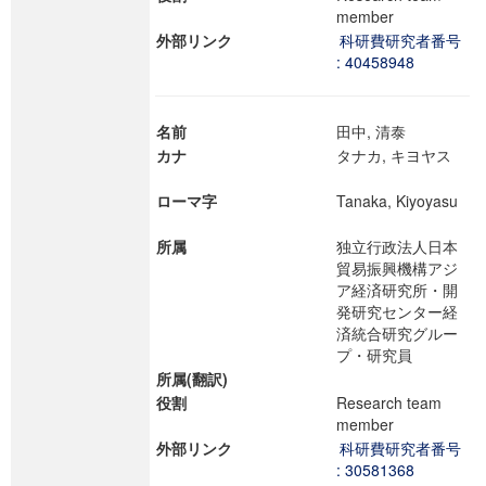
member
外部リンク
科研費研究者番号
: 40458948
名前
田中, 清泰
カナ
タナカ, キヨヤス
ローマ字
Tanaka, Kiyoyasu
所属
独立行政法人日本
貿易振興機構アジ
ア経済研究所・開
発研究センター経
済統合研究グルー
プ・研究員
所属(翻訳)
役割
Research team
member
外部リンク
科研費研究者番号
: 30581368