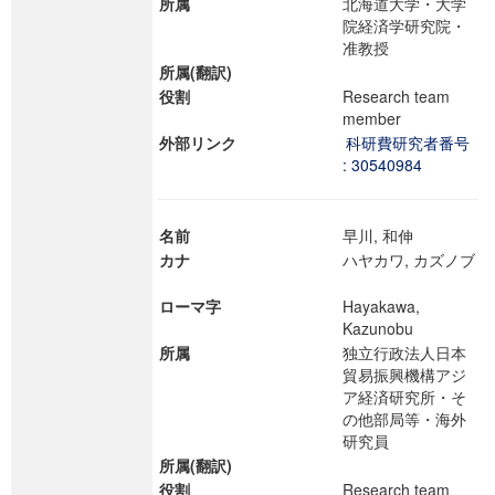
所属
北海道大学・大学
院経済学研究院・
准教授
所属(翻訳)
役割
Research team
member
外部リンク
科研費研究者番号
: 30540984
名前
早川, 和伸
カナ
ハヤカワ, カズノブ
ローマ字
Hayakawa,
Kazunobu
所属
独立行政法人日本
貿易振興機構アジ
ア経済研究所・そ
の他部局等・海外
研究員
所属(翻訳)
役割
Research team