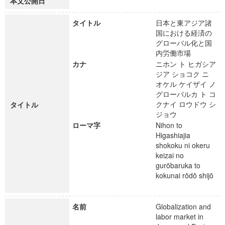
本文公開日
タイトル
日本と東アジア諸
国における経済の
グローバル化と国
内労働市場
カナ
ニホン ト ヒガシア
ジア ショコク ニ
オケル ケイザイ ノ
グローバルカ ト コ
クナイ ロウドウ シ
タイトル
ジョウ
ローマ字
Nihon to
Higashiajia
shokoku ni okeru
keizai no
gurōbaruka to
kokunai rōdō shijō
名前
Globalization and
labor market in