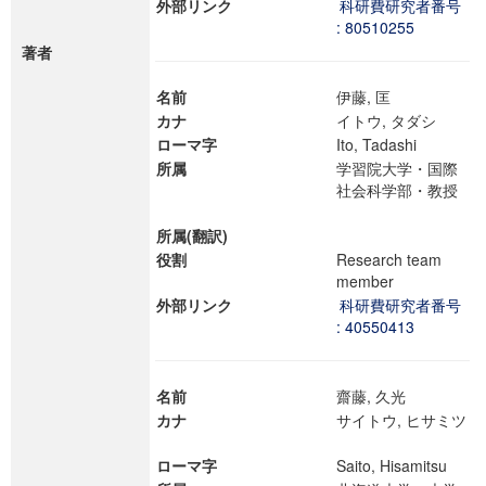
外部リンク
科研費研究者番号
: 80510255
著者
名前
伊藤, 匡
カナ
イトウ, タダシ
ローマ字
Ito, Tadashi
所属
学習院大学・国際
社会科学部・教授
所属(翻訳)
役割
Research team
member
外部リンク
科研費研究者番号
: 40550413
名前
齋藤, 久光
カナ
サイトウ, ヒサミツ
ローマ字
Saito, Hisamitsu