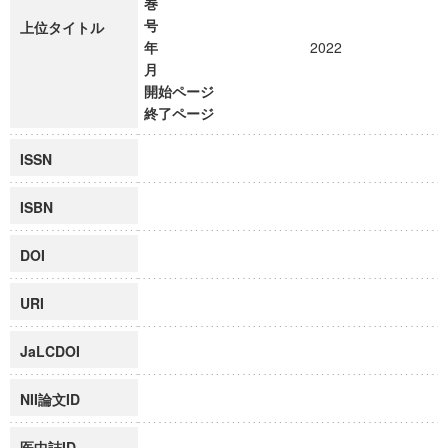
巻
号
上位タイトル
年
2022
月
開始ページ
終了ページ
ISSN
ISBN
DOI
URI
JaLCDOI
NII論文ID
医中誌ID