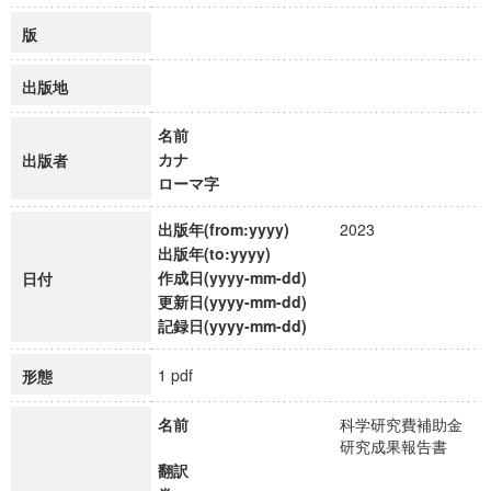
版
出版地
名前
カナ
出版者
ローマ字
出版年(from:yyyy)
2023
出版年(to:yyyy)
作成日(yyyy-mm-dd)
日付
更新日(yyyy-mm-dd)
記録日(yyyy-mm-dd)
1 pdf
形態
名前
科学研究費補助金
研究成果報告書
翻訳