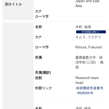
Japan and East
別タイトル
Asia
カナ
ローマ字
名前
木村, 福成
カナ
キムラ, フクナリ
ローマ字
Kimura, Fukunari
所属
慶應義塾大学・経
済学部 (三田) ・教
授
所属(翻訳)
役割
Research team
head
外部リンク
科研費研究者番号
: 90265918
名前
清田, 耕造