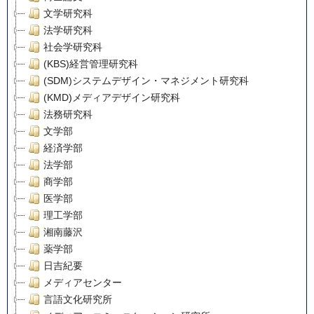
文学研究科
法学研究科
社会学研究科
(KBS)経営管理研究科
(SDM)システムデザイン・マネジメント研究科
(KMD)メディアデザイン研究科
法務研究科
文学部
経済学部
法学部
商学部
医学部
理工学部
湘南藤沢
薬学部
日吉紀要
メディアセンター
言語文化研究所