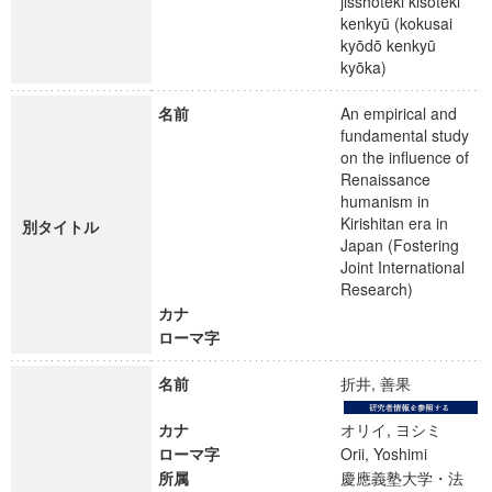
jisshōteki kisoteki
kenkyū (kokusai
kyōdō kenkyū
kyōka)
名前
An empirical and
fundamental study
on the influence of
Renaissance
humanism in
Kirishitan era in
別タイトル
Japan (Fostering
Joint International
Research)
カナ
ローマ字
名前
折井, 善果
カナ
オリイ, ヨシミ
ローマ字
Orii, Yoshimi
所属
慶應義塾大学・法