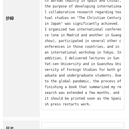
ch abroad (mainly in Spain and China), 
the purpose of developing internationa
l collaborative research regarding tex
抄録
tual studies on "The Christian Century 
in Japan" was significantly achieved. 
I organized two international conferen
ce (one in Madrid and another in Guang
zhou), participated in several other c
onferences in those countries, and in 
an international workshop in Tokyo. In 
addition, I delivered lectures in Sun 
Yat-sen University and in Guanzhou Uni
versity of Foreign Studies for both gr
aduate and undergraduate students. Due 
to the global pandemic, the process of 
finishing a book that summarized my re
search was extended a few months, and 
it should be printed soon as the Spani
sh press restarts work.
目次