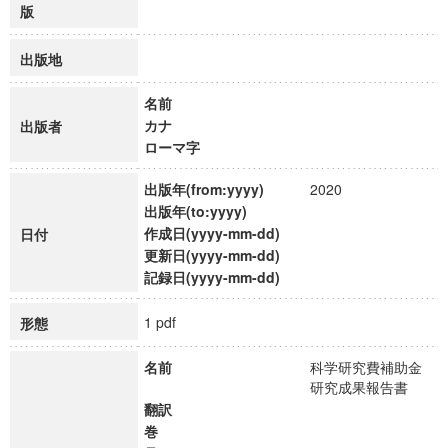
版
出版地
名前
カナ
出版者
ローマ字
出版年(from:yyyy)
2020
出版年(to:yyyy)
作成日(yyyy-mm-dd)
日付
更新日(yyyy-mm-dd)
記録日(yyyy-mm-dd)
1 pdf
形態
名前
科学研究費補助金
研究成果報告書
翻訳
巻