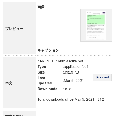
画像
プレビュー
キャプション
KAKEN_15KK0054seika.pdf
Type
:application/pdf
Size
:392.3 KB
Last
Download
:Mar 5, 2021
本文
updated
Downloads
: 812
Total downloads since Mar 5, 2021 : 812