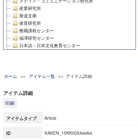
メディア・コミュニケーション研究所
産業研究所
斯道文庫
体育研究所
教職課程センター
福澤研究センター
日本語・日本文化教育センター
アート・センター
外国語教育研究センター
デジタルメディア・コンテンツ統合研究センター
ホーム
»»
グローバルリサーチインスティテュート
アイテム一覧
»» アイテム詳細
塾内助成報告書
科学研究費補助金研究成果報告書
アイテム詳細
21世紀COEプログラム
慶應義塾大学グローバルCOEプログラム市民社会ガバナンス
慶應義塾大学グローバルCOEプログラム論理と感性の先端的
Article
アイテムタイプ
博士課程教育リーディングプログラム「超成熟社会発展のサ
学術雑誌掲載論文等(8)
KAKEN_15KK0054seika
ID
その他