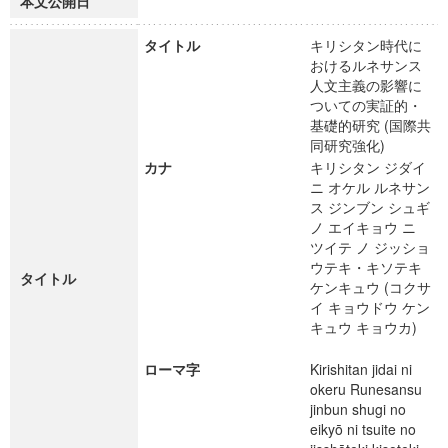
本文公開日
タイトル
キリシタン時代に
おけるルネサンス
人文主義の影響に
ついての実証的・
基礎的研究 (国際共
同研究強化)
カナ
キリシタン ジダイ
ニ オケル ルネサン
ス ジンブン シュギ
ノ エイキョウ ニ
ツイテ ノ ジッショ
ウテキ・キソテキ
タイトル
ケンキュウ (コクサ
イ キョウドウ ケン
キュウ キョウカ)
ローマ字
Kirishitan jidai ni
okeru Runesansu
jinbun shugi no
eikyō ni tsuite no