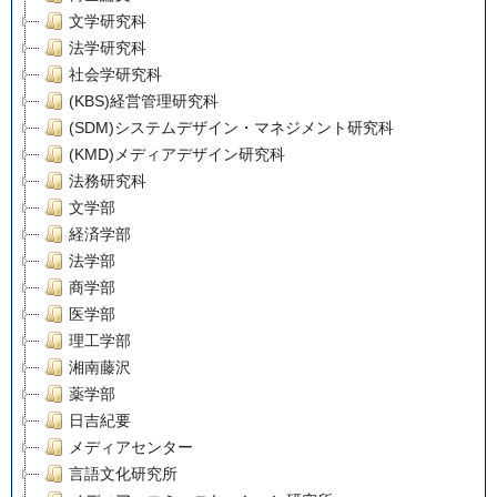
文学研究科
法学研究科
社会学研究科
(KBS)経営管理研究科
(SDM)システムデザイン・マネジメント研究科
(KMD)メディアデザイン研究科
法務研究科
文学部
経済学部
法学部
商学部
医学部
理工学部
湘南藤沢
薬学部
日吉紀要
メディアセンター
言語文化研究所