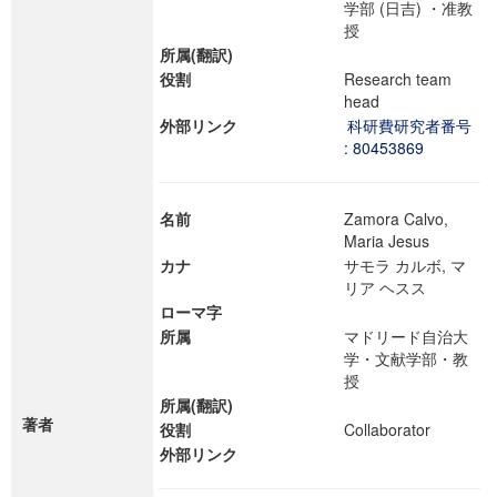
学部 (日吉) ・准教
授
所属(翻訳)
役割
Research team
head
外部リンク
科研費研究者番号
: 80453869
名前
Zamora Calvo,
Maria Jesus
カナ
サモラ カルボ, マ
リア ヘスス
ローマ字
所属
マドリード自治大
学・文献学部・教
授
所属(翻訳)
著者
役割
Collaborator
外部リンク