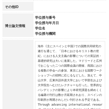
その他ID
学位授与番号
学位授与年月日
博士論文情報
学位名
学位授与機関
海外 (主にスペインと中国)での国際共同研究の
遂行を通じて、「日本におけるキリスト教の世
紀」における人文主義の影響についての実証的・
基礎的研究は大いに進展した。マドリードと広州
でおこなった二つの国際会議の開催、両国におけ
る複数の学会への参加、東京における国際ワーク
ショップへの招聘に応じるなどした。加えて、中
山大学、広東外語外資大学において学部生および
大学院生へむけたレクチャーも行った。世界的な
パンデミックの影響により本研究課題を締めくく
る編著の刊行は数か月延期されおり、スペインの
印刷所が再開されしだい刊行される予定である。

Through advancing international resear