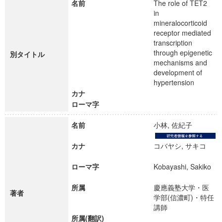
名前
The role of TET2
in
mineralocorticoid
receptor mediated
transcription
through epigenetic
別タイトル
mechanisms and
development of
hypertension
カナ
ローマ字
名前
小林, 佐紀子
カナ
コバヤシ, サキコ
ローマ字
Kobayashi, Sakiko
所属
慶應義塾大学・医
著者
学部(信濃町)・特任
講師
所属(翻訳)