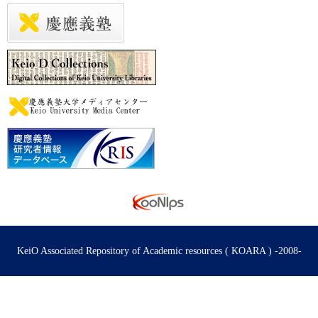
KeiO Associated Repository of Academic resources ( KOARA ) -2008-