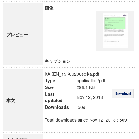
画像
プレビュー
キャプション
KAKEN_15K09296seika.pdf
Type
:application/pdf
Size
:298.1 KB
Last
Download
:Nov 12, 2018
本文
updated
Downloads
: 509
Total downloads since Nov 12, 2018 : 509