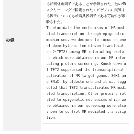
る転写促進因子であることが示唆された。他のMR
スクリーニングで同定されたエピゲノムに関連す
る因子についても転写共役因子である可能性が示
唆された。

To elucidate the mechanisms of MR medi
ated transcription through epigenetic 
抄録
mechanisms, we decided to focus on one 
of demethylase, ten-eleven translocati
on 2(TET2) among MR interacting protei
ns which were obtained in our MR-inter
acting protein-screening. Knock down o
f TET2 suppressed the transcriptional 
activation of MR target genes, SGK1 an
d ENaC, by aldosterone and it was sugg
ested that TET2 transactivates MR medi
ated transcription. Other proteins rel
ated to epigenetic mechanisms which we
re obtained in our screening were also 
shown to control MR mediated transcrip
tion.