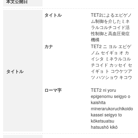
本文公開日
タイトル
TET2によるエピゲノ
ム制御を介したミネ
ラルコルチコイド活
性制御と高血圧発症
機構
カナ
TET2 ニ ヨル エピゲ
ノム セイギョ オ カ
イシタ ミネラルコル
チコイド カッセイ セ
イギョ ト コウケツア
タイトル
ツ ハツショウ キコウ
ローマ字
TET2 ni yoru
epigenomu seigyo o
kaishita
minerarukoruchikoido
kassei seigyo to
kōketsuatsu
hatsushō kikō