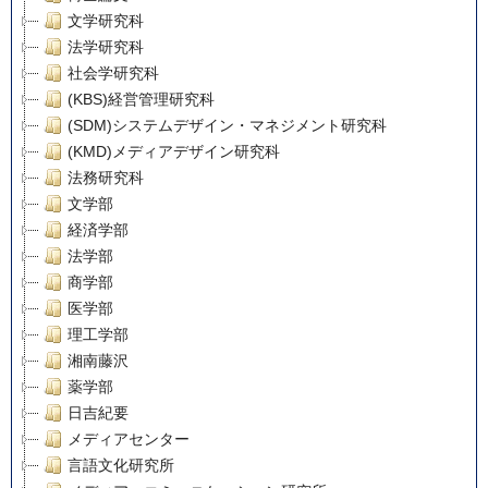
文学研究科
法学研究科
社会学研究科
(KBS)経営管理研究科
(SDM)システムデザイン・マネジメント研究科
(KMD)メディアデザイン研究科
法務研究科
文学部
経済学部
法学部
商学部
医学部
理工学部
湘南藤沢
薬学部
日吉紀要
メディアセンター
言語文化研究所