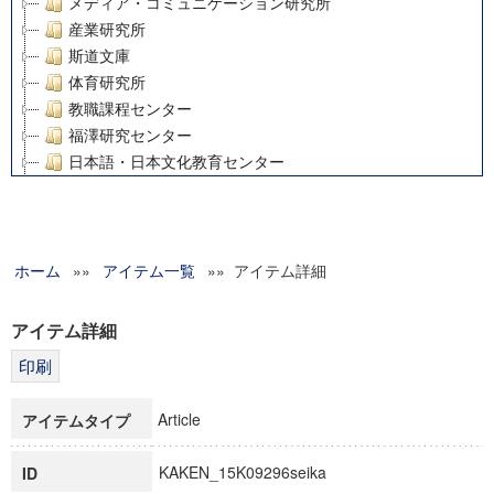
メディア・コミュニケーション研究所
産業研究所
斯道文庫
体育研究所
教職課程センター
福澤研究センター
日本語・日本文化教育センター
アート・センター
外国語教育研究センター
デジタルメディア・コンテンツ統合研究センター
ホーム
»»
グローバルリサーチインスティテュート
アイテム一覧
»» アイテム詳細
塾内助成報告書
科学研究費補助金研究成果報告書
アイテム詳細
21世紀COEプログラム
慶應義塾大学グローバルCOEプログラム市民社会ガバナンス
慶應義塾大学グローバルCOEプログラム論理と感性の先端的
Article
アイテムタイプ
博士課程教育リーディングプログラム「超成熟社会発展のサ
学術雑誌掲載論文等(8)
KAKEN_15K09296seika
ID
その他