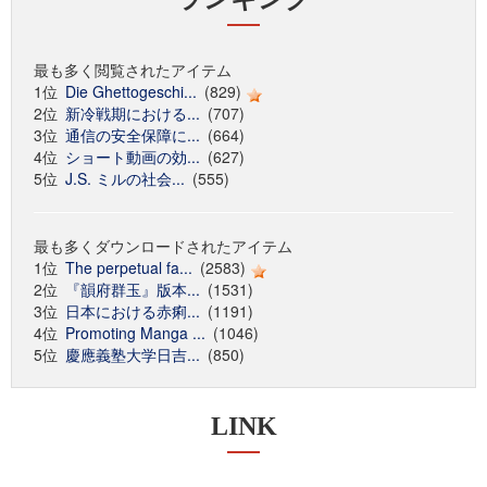
最も多く閲覧されたアイテム
1位
Die Ghettogeschi...
(829)
2位
新冷戦期における...
(707)
3位
通信の安全保障に...
(664)
4位
ショート動画の効...
(627)
5位
J.S. ミルの社会...
(555)
最も多くダウンロードされたアイテム
1位
The perpetual fa...
(2583)
2位
『韻府群玉』版本...
(1531)
3位
日本における赤痢...
(1191)
4位
Promoting Manga ...
(1046)
5位
慶應義塾大学日吉...
(850)
LINK