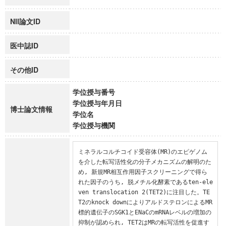
NII論文ID
医中誌ID
その他ID
学位授与番号
学位授与年月日
博士論文情報
学位名
学位授与機関
ミネラルコルチコイド受容体(MR)のエピゲノム
を介した転写活性化の分子メカニズムの解明のた
め, 新規MR相互作用因子スクリーニングで得ら
れた因子のうち, 脱メチル化酵素であるten-ele
ven translocation 2(TET2)に注目した。TE
T2のknock downによりアルドステロンによるMR
標的遺伝子のSGK1とENaCのmRNAレベルの増加の
抑制が認められ, TET2はMRの転写活性を促進す