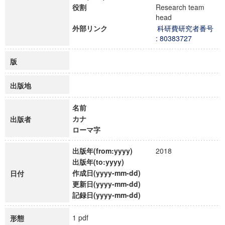
役割
Research team
head
外部リンク
科研費研究者番号
: 80383727
版
出版地
名前
カナ
出版者
ローマ字
出版年(from:yyyy)
2018
出版年(to:yyyy)
作成日(yyyy-mm-dd)
日付
更新日(yyyy-mm-dd)
記録日(yyyy-mm-dd)
1 pdf
形態