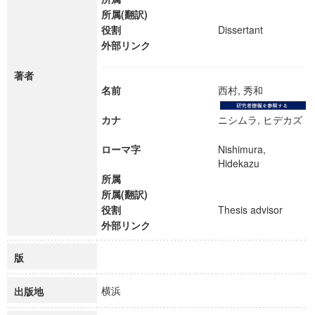
所属(翻訳)
役割
Dissertant
外部リンク
著者
名前
西村, 秀和
カナ
ニシムラ, ヒデカズ
ローマ字
Nishimura,
Hidekazu
所属
所属(翻訳)
役割
Thesis advisor
外部リンク
版
横浜
出版地