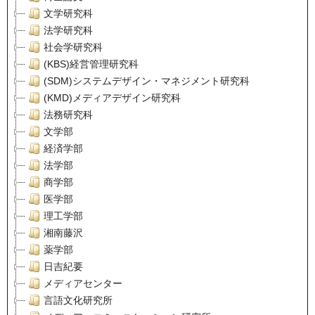
文学研究科
法学研究科
社会学研究科
(KBS)経営管理研究科
(SDM)システムデザイン・マネジメント研究科
(KMD)メディアデザイン研究科
法務研究科
文学部
経済学部
法学部
商学部
医学部
理工学部
湘南藤沢
薬学部
日吉紀要
メディアセンター
言語文化研究所