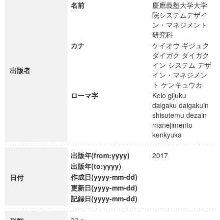
名前
慶應義塾大学大学
院システムデザイ
ン・マネジメント
研究科
カナ
ケイオウ ギジュク
ダイガク ダイガク
イン システム デザ
出版者
イン・マネジメン
ト ケンキュウカ
ローマ字
Keio gijuku
daigaku daigakuin
shisutemu dezain
manejimento
kenkyuka
出版年(from:yyyy)
2017
出版年(to:yyyy)
作成日(yyyy-mm-dd)
日付
更新日(yyyy-mm-dd)
記録日(yyyy-mm-dd)