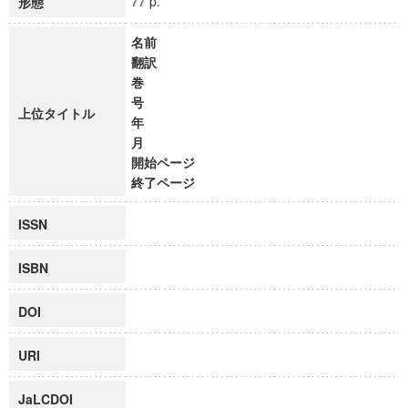
77 p.
形態
名前
翻訳
巻
号
上位タイトル
年
月
開始ページ
終了ページ
ISSN
ISBN
DOI
URI
JaLCDOI