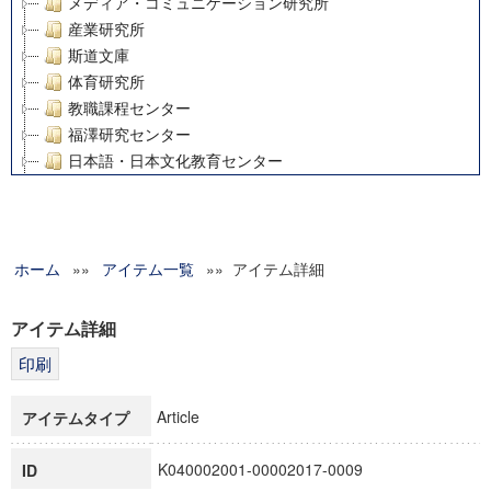
メディア・コミュニケーション研究所
産業研究所
斯道文庫
体育研究所
教職課程センター
福澤研究センター
日本語・日本文化教育センター
アート・センター
外国語教育研究センター
デジタルメディア・コンテンツ統合研究センター
ホーム
»»
グローバルリサーチインスティテュート
アイテム一覧
»» アイテム詳細
塾内助成報告書
科学研究費補助金研究成果報告書
アイテム詳細
21世紀COEプログラム
慶應義塾大学グローバルCOEプログラム市民社会ガバナンス
慶應義塾大学グローバルCOEプログラム論理と感性の先端的
Article
アイテムタイプ
博士課程教育リーディングプログラム「超成熟社会発展のサ
学術雑誌掲載論文等(8)
K040002001-00002017-0009
ID
その他