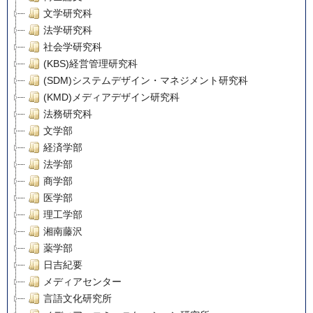
文学研究科
法学研究科
社会学研究科
(KBS)経営管理研究科
(SDM)システムデザイン・マネジメント研究科
(KMD)メディアデザイン研究科
法務研究科
文学部
経済学部
法学部
商学部
医学部
理工学部
湘南藤沢
薬学部
日吉紀要
メディアセンター
言語文化研究所