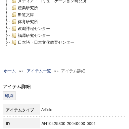
メディア・コミュニケーション研究所
産業研究所
斯道文庫
体育研究所
教職課程センター
福澤研究センター
日本語・日本文化教育センター
アート・センター
外国語教育研究センター
デジタルメディア・コンテンツ統合研究センター
ホーム
»»
グローバルリサーチインスティテュート
アイテム一覧
»» アイテム詳細
塾内助成報告書
科学研究費補助金研究成果報告書
アイテム詳細
21世紀COEプログラム
慶應義塾大学グローバルCOEプログラム市民社会ガバナンス
慶應義塾大学グローバルCOEプログラム論理と感性の先端的
Article
アイテムタイプ
博士課程教育リーディングプログラム「超成熟社会発展のサ
学術雑誌掲載論文等(8)
AN10425830-20040000-0001
ID
その他