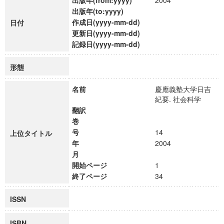
出版年(from:yyyy)
2004
出版年(to:yyyy)
作成日(yyyy-mm-dd)
日付
更新日(yyyy-mm-dd)
記録日(yyyy-mm-dd)
形態
名前
慶應義塾大学日吉
紀要. 社会科学
翻訳
巻
号
14
上位タイトル
年
2004
月
開始ページ
1
終了ページ
34
ISSN
ISBN