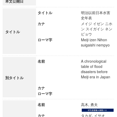
本文公開日
タイトル
明治以前日本水害
史年表
カナ
メイジ イゼン ニホ
ン スイガイシ ネン
タイトル
ピョウ
ローマ字
Meiji izen Nihon
suigaishi nempyo
名前
A chronological
table of flood
disasters before
Meiji era in Japan
別タイトル
カナ
ローマ字
名前
高木, 勇夫
カナ
タカギ, イサオ