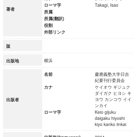
ローマ字
Takagi, Isao
著者
所属
所属(翻訳)
役割
外部リンク
版
横浜
出版地
名前
慶應義塾大学日吉
紀要刊行委員会
カナ
ケイオウ ギジュク
ダイガク ヒヨシ キ
ヨウ カンコウ イイ
出版者
ンカイ
ローマ字
Keio gijuku
daigaku hiyoshi
kiyo kanko iinkai