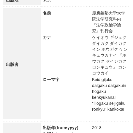
名前
慶應義塾大学大学
院法学研究科内
『法学政治学論
究』刊行会
カナ
ケイオウ ギジュク
ダイガク ダイガク
イン ホウガク ケン
キュウカナイ 『ホ
ウガク セイジガク
出版者
ロンキュウ』 カン
コウカイ
ローマ字
Keiō gijuku
daigaku daigakuin
hōgaku
kenkyūkanai
"Hōgaku seijigaku
ronkyū" kankōkai
出版年(from:yyyy)
2018