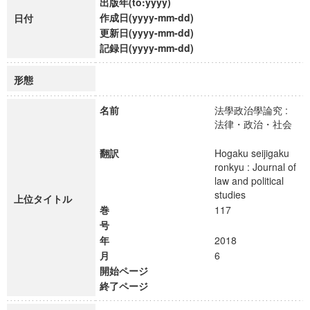
出版年(to:yyyy)
作成日(yyyy-mm-dd)
日付
更新日(yyyy-mm-dd)
記録日(yyyy-mm-dd)
形態
名前
法學政治學論究 :
法律・政治・社会
翻訳
Hogaku seijigaku
ronkyu : Journal of
law and political
studies
上位タイトル
巻
117
号
年
2018
月
6
開始ページ
終了ページ