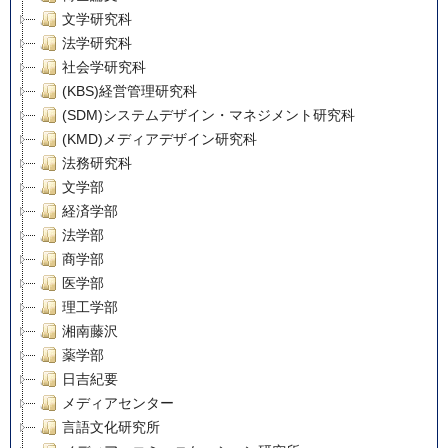
文学研究科
法学研究科
社会学研究科
(KBS)経営管理研究科
(SDM)システムデザイン・マネジメント研究科
(KMD)メディアデザイン研究科
法務研究科
文学部
経済学部
法学部
商学部
医学部
理工学部
湘南藤沢
薬学部
日吉紀要
メディアセンター
言語文化研究所