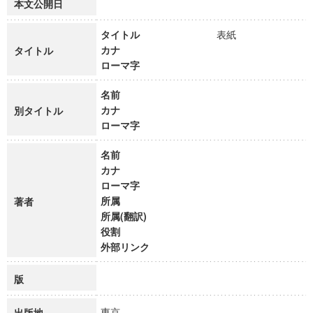
本文公開日
タイトル
表紙
カナ
タイトル
ローマ字
名前
カナ
別タイトル
ローマ字
名前
カナ
ローマ字
所属
著者
所属(翻訳)
役割
外部リンク
版
東京
出版地