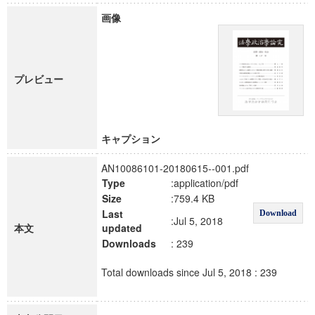
画像
プレビュー
キャプション
AN10086101-20180615--001.pdf
Type
:application/pdf
Size
:759.4 KB
Last
Download
:Jul 5, 2018
本文
updated
Downloads
: 239
Total downloads since Jul 5, 2018 : 239