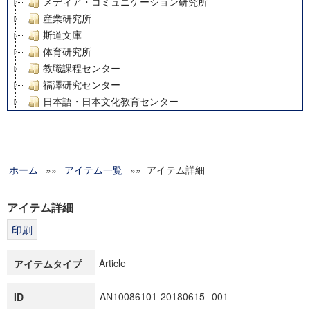
メディア・コミュニケーション研究所
産業研究所
斯道文庫
体育研究所
教職課程センター
福澤研究センター
日本語・日本文化教育センター
アート・センター
外国語教育研究センター
デジタルメディア・コンテンツ統合研究センター
ホーム
»»
グローバルリサーチインスティテュート
アイテム一覧
»» アイテム詳細
塾内助成報告書
科学研究費補助金研究成果報告書
アイテム詳細
21世紀COEプログラム
慶應義塾大学グローバルCOEプログラム市民社会ガバナンス
慶應義塾大学グローバルCOEプログラム論理と感性の先端的
Article
アイテムタイプ
博士課程教育リーディングプログラム「超成熟社会発展のサ
学術雑誌掲載論文等(8)
AN10086101-20180615--001
ID
その他