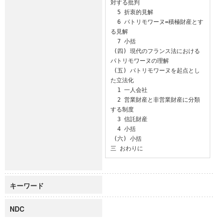
対する批判

  5 折衷的見解

  6 パトリモワーヌ=積極財産とす
る見解

  7 小括

 (四) 現代のフランス法における
パトリモワーヌの理解

 (五) パトリモワーヌを起点とし
た立法化

  1 一人会社

  2 営業財産と非営業財産に分類
する制度

  3 信託財産

  4 小括

 (六) 小括

三 おわりに
キーワード
NDC