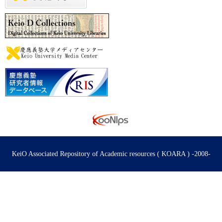
KeiO Associated Repository of Academic resources ( KOARA ) -2008-