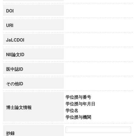
DOI
URI
JaLCDOI
NII論文ID
医中誌ID
その他ID
学位授与番号
学位授与年月日
博士論文情報
学位名
学位授与機関
抄録