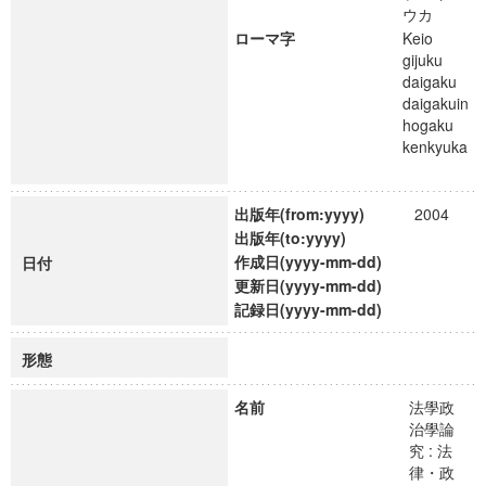
ウカ
ローマ字
Keio
gijuku
daigaku
daigakuin
hogaku
kenkyuka
出版年(from:yyyy)
2004
出版年(to:yyyy)
作成日(yyyy-mm-dd)
日付
更新日(yyyy-mm-dd)
記録日(yyyy-mm-dd)
形態
名前
法學政
治學論
究 : 法
律・政