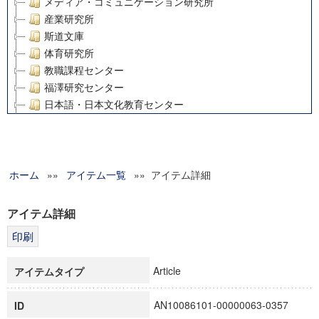
メディア・コミュニケーション研究所
産業研究所
斯道文庫
体育研究所
教職課程センター
福澤研究センター
日本語・日本文化教育センター
アート・センター
外国語教育研究センター
デジタルメディア・コンテンツ統合研究センター
ホーム
»»
グローバルリサーチインスティテュート
アイテム一覧
»» アイテム詳細
塾内助成報告書
科学研究費補助金研究成果報告書
アイテム詳細
21世紀COEプログラム
慶應義塾大学グローバルCOEプログラム市民社会ガバナンス
慶應義塾大学グローバルCOEプログラム論理と感性の先端的
Article
アイテムタイプ
博士課程教育リーディングプログラム「超成熟社会発展のサ
学術雑誌掲載論文等(8)
AN10086101-00000063-0357
ID
その他