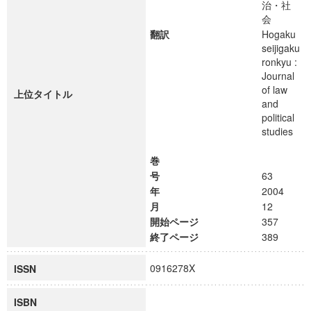
治・社
会
翻訳
Hogaku
seijigaku
ronkyu :
Journal
of law
上位タイトル
and
political
studies
巻
号
63
年
2004
月
12
開始ページ
357
終了ページ
389
0916278X
ISSN
ISBN