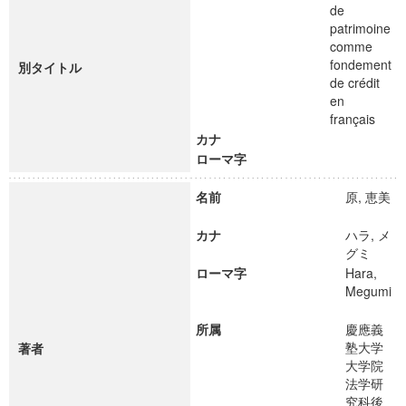
de
patrimoine
comme
fondement
別タイトル
de crédit
en
français
カナ
ローマ字
名前
原, 恵美
カナ
ハラ, メ
グミ
ローマ字
Hara,
Megumi
所属
慶應義
塾大学
著者
大学院
法学研
究科後