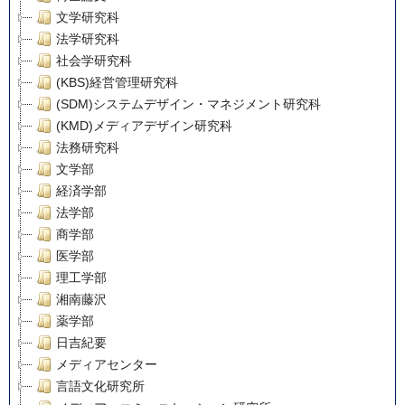
文学研究科
法学研究科
社会学研究科
(KBS)経営管理研究科
(SDM)システムデザイン・マネジメント研究科
(KMD)メディアデザイン研究科
法務研究科
文学部
経済学部
法学部
商学部
医学部
理工学部
湘南藤沢
薬学部
日吉紀要
メディアセンター
言語文化研究所