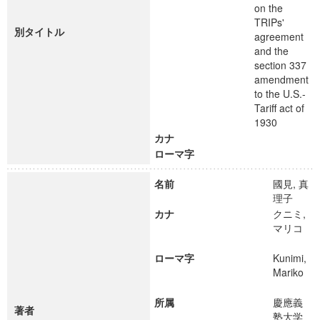
on the
TRIPs'
別タイトル
agreement
and the
section 337
amendment
to the U.S.-
Tariff act of
1930
カナ
ローマ字
名前
國見, 真
理子
カナ
クニミ,
マリコ
ローマ字
Kunimi,
Mariko
所属
慶應義
著者
塾大学