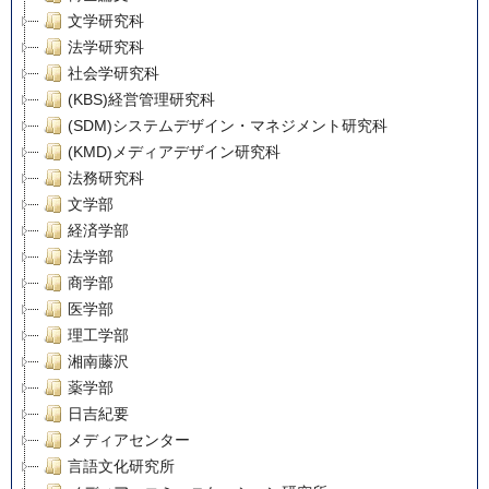
文学研究科
法学研究科
社会学研究科
(KBS)経営管理研究科
(SDM)システムデザイン・マネジメント研究科
(KMD)メディアデザイン研究科
法務研究科
文学部
経済学部
法学部
商学部
医学部
理工学部
湘南藤沢
薬学部
日吉紀要
メディアセンター
言語文化研究所