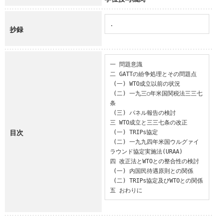
.
抄録
一 問題意識

二 GATTの紛争処理とその問題点

 (一) WTO成立以前の状況

 (二) 一九三○年米国関税法三三七
条

 (三) パネル報告の検討

三 WTO成立と三三七条の改正

目次
 (一) TRIPs協定

 (二) 一九九四年米国ウルグァイ
ラウンド協定実施法(URAA)

四 改正法とWTOとの整合性の検討

 (一) 内国民待遇原則との関係

 (二) TRIPs協定及びWTOとの関係

五 おわりに