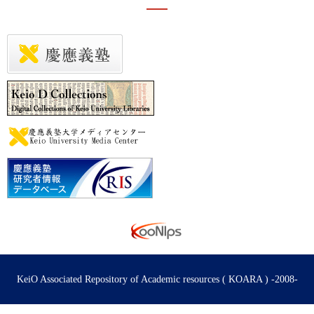
KeiO Associated Repository of Academic resources ( KOARA ) -2008-