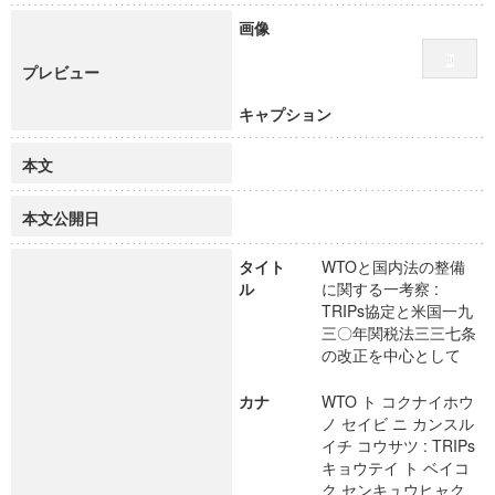
画像
プレビュー
キャプション
本文
本文公開日
タイト
WTOと国内法の整備
ル
に関する一考察 :
TRIPs協定と米国一九
三〇年関税法三三七条
の改正を中心として
カナ
WTO ト コクナイホウ
ノ セイビ ニ カンスル
イチ コウサツ : TRIPs
キョウテイ ト ベイコ
ク センキュウヒャク