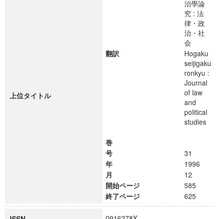
治學論
究 : 法
律・政
治・社
会
翻訳
Hogaku
seijigaku
ronkyu :
Journal
of law
上位タイトル
and
political
studies
巻
号
31
年
1996
月
12
開始ページ
585
終了ページ
625
0916278X
ISSN