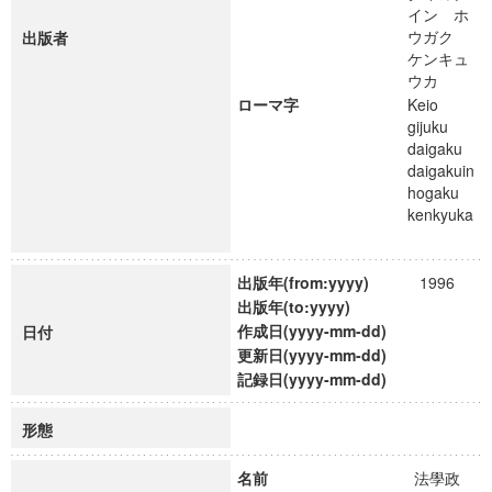
イン ホ
ウガク
出版者
ケンキュ
ウカ
ローマ字
Keio
gijuku
daigaku
daigakuin
hogaku
kenkyuka
出版年(from:yyyy)
1996
出版年(to:yyyy)
作成日(yyyy-mm-dd)
日付
更新日(yyyy-mm-dd)
記録日(yyyy-mm-dd)
形態
名前
法學政