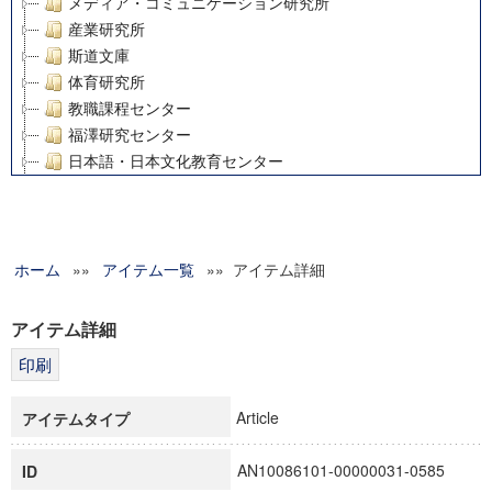
メディア・コミュニケーション研究所
産業研究所
斯道文庫
体育研究所
教職課程センター
福澤研究センター
日本語・日本文化教育センター
アート・センター
外国語教育研究センター
デジタルメディア・コンテンツ統合研究センター
ホーム
»»
グローバルリサーチインスティテュート
アイテム一覧
»» アイテム詳細
塾内助成報告書
科学研究費補助金研究成果報告書
アイテム詳細
21世紀COEプログラム
慶應義塾大学グローバルCOEプログラム市民社会ガバナンス
慶應義塾大学グローバルCOEプログラム論理と感性の先端的
Article
アイテムタイプ
博士課程教育リーディングプログラム「超成熟社会発展のサ
学術雑誌掲載論文等(8)
AN10086101-00000031-0585
ID
その他