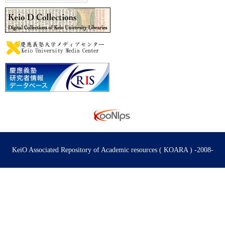
KeiO Associated Repository of Academic resources ( KOARA ) -2008-