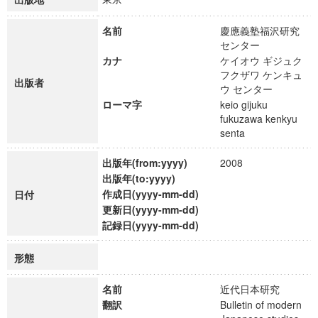
名前
慶應義塾福沢研究
センター
カナ
ケイオウ ギジュク
フクザワ ケンキュ
出版者
ウ センター
ローマ字
keio gijuku
fukuzawa kenkyu
senta
出版年(from:yyyy)
2008
出版年(to:yyyy)
作成日(yyyy-mm-dd)
日付
更新日(yyyy-mm-dd)
記録日(yyyy-mm-dd)
形態
名前
近代日本研究
翻訳
Bulletin of modern