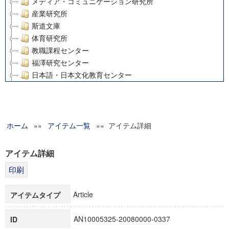
メディア・コミュニケーション研究所
産業研究所
斯道文庫
体育研究所
教職課程センター
福澤研究センター
日本語・日本文化教育センター
アート・センター
外国語教育研究センター
デジタルメディア・コンテンツ統合研究センター
ホーム
»»
グローバルリサーチインスティテュート
アイテム一覧
»» アイテム詳細
塾内助成報告書
科学研究費補助金研究成果報告書
アイテム詳細
21世紀COEプログラム
慶應義塾大学グローバルCOEプログラム市民社会ガバナンス
慶應義塾大学グローバルCOEプログラム論理と感性の先端的
Article
アイテムタイプ
博士課程教育リーディングプログラム「超成熟社会発展のサ
学術雑誌掲載論文等(8)
AN10005325-20080000-0337
ID
その他