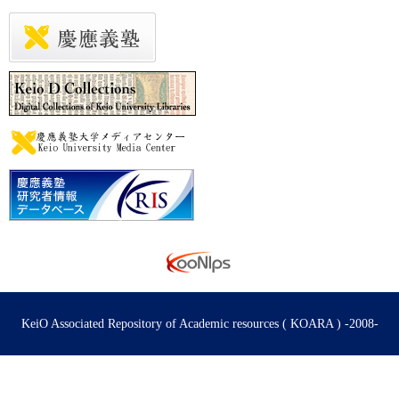
KeiO Associated Repository of Academic resources ( KOARA ) -2008-