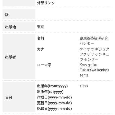
外部リンク
版
東京
出版地
名前
慶應義塾福澤研究
センター
カナ
ケイオウ ギジュク
フクザワ ケンキュ
出版者
ウ センター
ローマ字
Keio gijuku
Fukuzawa kenkyu
senta
出版年(from:yyyy)
1988
出版年(to:yyyy)
作成日(yyyy-mm-dd)
日付
更新日(yyyy-mm-dd)
記録日(yyyy-mm-dd)