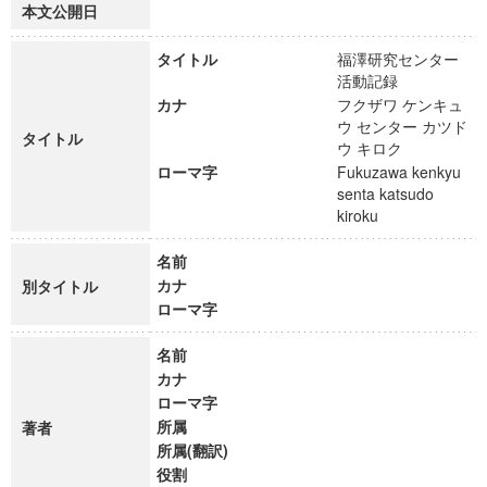
本文公開日
タイトル
福澤研究センター
活動記録
カナ
フクザワ ケンキュ
ウ センター カツド
タイトル
ウ キロク
ローマ字
Fukuzawa kenkyu
senta katsudo
kiroku
名前
カナ
別タイトル
ローマ字
名前
カナ
ローマ字
所属
著者
所属(翻訳)
役割