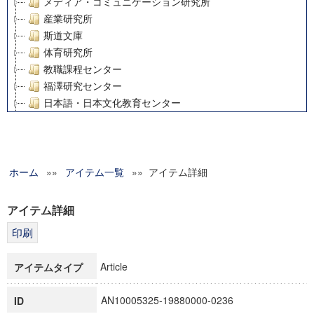
メディア・コミュニケーション研究所
産業研究所
斯道文庫
体育研究所
教職課程センター
福澤研究センター
日本語・日本文化教育センター
アート・センター
外国語教育研究センター
デジタルメディア・コンテンツ統合研究センター
ホーム
»»
グローバルリサーチインスティテュート
アイテム一覧
»» アイテム詳細
塾内助成報告書
科学研究費補助金研究成果報告書
アイテム詳細
21世紀COEプログラム
慶應義塾大学グローバルCOEプログラム市民社会ガバナンス
慶應義塾大学グローバルCOEプログラム論理と感性の先端的
Article
アイテムタイプ
博士課程教育リーディングプログラム「超成熟社会発展のサ
学術雑誌掲載論文等(8)
AN10005325-19880000-0236
ID
その他