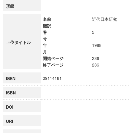
形態
名前
近代日本研究
翻訳
巻
5
号
上位タイトル
年
1988
月
開始ページ
236
終了ページ
236
09114181
ISSN
ISBN
DOI
URI