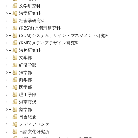
文学研究科
法学研究科
社会学研究科
(KBS)経営管理研究科
(SDM)システムデザイン・マネジメント研究科
(KMD)メディアデザイン研究科
法務研究科
文学部
経済学部
法学部
商学部
医学部
理工学部
湘南藤沢
薬学部
日吉紀要
メディアセンター
言語文化研究所