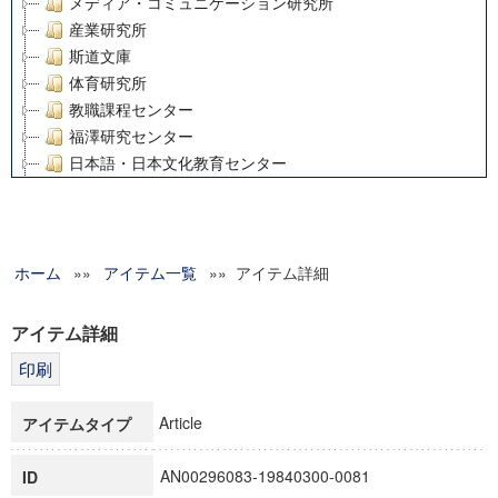
メディア・コミュニケーション研究所
産業研究所
斯道文庫
体育研究所
教職課程センター
福澤研究センター
日本語・日本文化教育センター
アート・センター
外国語教育研究センター
デジタルメディア・コンテンツ統合研究センター
ホーム
»»
グローバルリサーチインスティテュート
アイテム一覧
»» アイテム詳細
塾内助成報告書
科学研究費補助金研究成果報告書
アイテム詳細
21世紀COEプログラム
慶應義塾大学グローバルCOEプログラム市民社会ガバナンス
慶應義塾大学グローバルCOEプログラム論理と感性の先端的
Article
アイテムタイプ
博士課程教育リーディングプログラム「超成熟社会発展のサ
学術雑誌掲載論文等(8)
AN00296083-19840300-0081
ID
その他