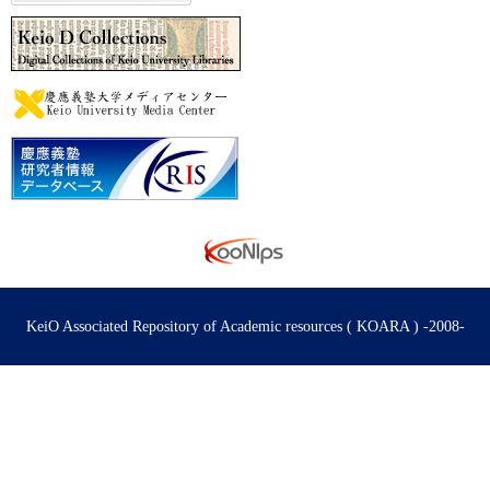
KeiO Associated Repository of Academic resources ( KOARA ) -2008-