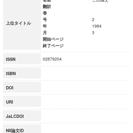
翻訳
巻
号
2
上位タイトル
年
1984
月
3
開始ページ
終了ページ
02879204
ISSN
ISBN
DOI
URI
JaLCDOI
NII論文ID