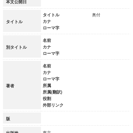
本文公開日
タイトル
奥付
カナ
タイトル
ローマ字
名前
カナ
別タイトル
ローマ字
名前
カナ
ローマ字
所属
著者
所属(翻訳)
役割
外部リンク
版
東京
出版地