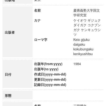
名前
慶應義塾大学国文
学研究室
カナ
ケイオウ ギジュク
ダイガク コクブン
ガク ケンキュウシ
出版者
ツ
ローマ字
Keio gijuku
daigaku
kokubungaku
kenkyushitsu
出版年(from:yyyy)
1984
出版年(to:yyyy)
作成日(yyyy-mm-dd)
日付
更新日(yyyy-mm-dd)
記録日(yyyy-mm-dd)
形態
名前
三田國文