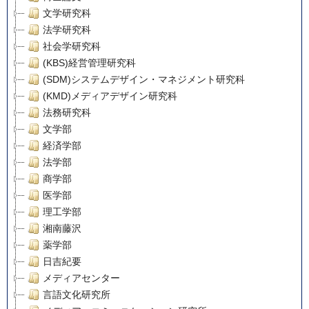
文学研究科
法学研究科
社会学研究科
(KBS)経営管理研究科
(SDM)システムデザイン・マネジメント研究科
(KMD)メディアデザイン研究科
法務研究科
文学部
経済学部
法学部
商学部
医学部
理工学部
湘南藤沢
薬学部
日吉紀要
メディアセンター
言語文化研究所