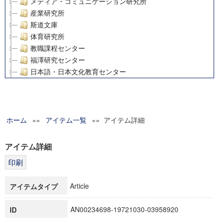
メディア・コミュニケーション研究所
産業研究所
斯道文庫
体育研究所
教職課程センター
福澤研究センター
日本語・日本文化教育センター
アート・センター
外国語教育研究センター
デジタルメディア・コンテンツ統合研究センター
ホーム
»»
グローバルリサーチインスティテュート
アイテム一覧
»» アイテム詳細
塾内助成報告書
科学研究費補助金研究成果報告書
アイテム詳細
21世紀COEプログラム
慶應義塾大学グローバルCOEプログラム市民社会ガバナンス
慶應義塾大学グローバルCOEプログラム論理と感性の先端的
Article
アイテムタイプ
博士課程教育リーディングプログラム「超成熟社会発展のサ
学術雑誌掲載論文等(8)
AN00234698-19721030-03958920
ID
その他