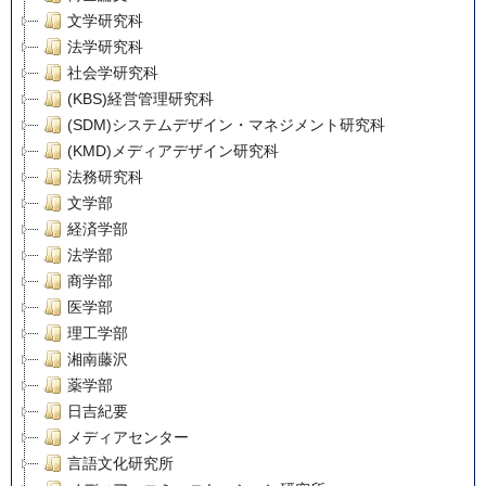
文学研究科
法学研究科
社会学研究科
(KBS)経営管理研究科
(SDM)システムデザイン・マネジメント研究科
(KMD)メディアデザイン研究科
法務研究科
文学部
経済学部
法学部
商学部
医学部
理工学部
湘南藤沢
薬学部
日吉紀要
メディアセンター
言語文化研究所