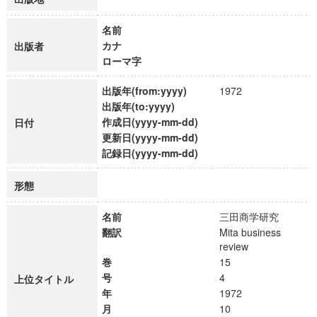
名前
カナ
出版者
ローマ字
出版年(from:yyyy)
1972
出版年(to:yyyy)
作成日(yyyy-mm-dd)
日付
更新日(yyyy-mm-dd)
記録日(yyyy-mm-dd)
形態
名前
三田商学研究
翻訳
Mita business
review
巻
15
号
4
上位タイトル
年
1972
月
10