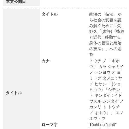
本文公開日
タイトル
統治の「技法」か
ら社会の変容を読
み解くために : 矢
野久「(書評)『指紋
と近代 : 移動する
身体の管理と統治
の技法』」への応
答
カナ
トウチ ノ 「ギホ
ウ」 カラ シャカイ
ノ ヘンヨウ オ ヨ
ミトク タメニ : ヤ
ノ ヒサシ 「(ショ
ヒョウ) 『シモン
タイトル
ト キンダイ : イド
ウスル シンタイ ノ
カンリ ト トウチ
ノ ギホウ』」 エノ
オウトウ
ローマ字
Tōchi no "gihō"