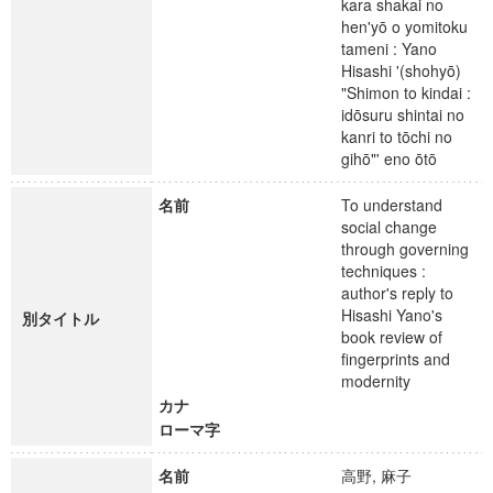
kara shakai no
hen'yō o yomitoku
tameni : Yano
Hisashi '(shohyō)
"Shimon to kindai :
idōsuru shintai no
kanri to tōchi no
gihō"' eno ōtō
名前
To understand
social change
through governing
techniques :
author's reply to
Hisashi Yano's
別タイトル
book review of
fingerprints and
modernity
カナ
ローマ字
名前
高野, 麻子