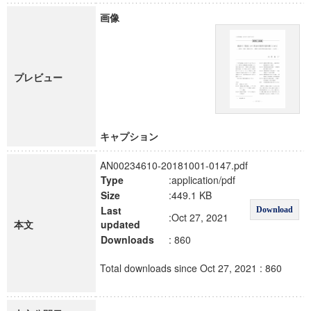
画像
プレビュー
キャプション
AN00234610-20181001-0147.pdf
Type
:application/pdf
Size
:449.1 KB
Last
Download
:Oct 27, 2021
本文
updated
Downloads
: 860
Total downloads since Oct 27, 2021 : 860