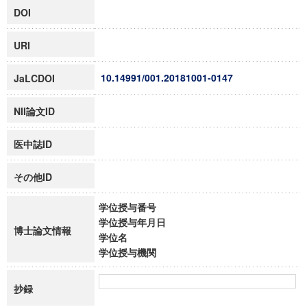
DOI
URI
10.14991/001.20181001-0147
JaLCDOI
NII論文ID
医中誌ID
その他ID
学位授与番号
学位授与年月日
博士論文情報
学位名
学位授与機関
抄録