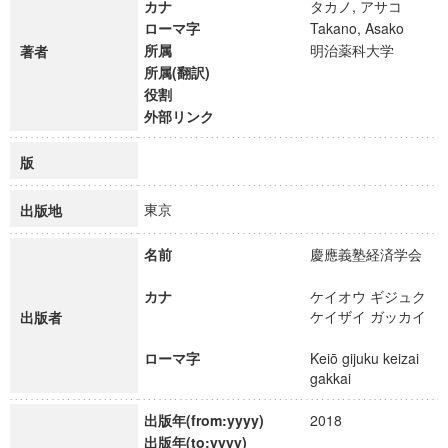
カナ
タカノ, アサコ
ローマ字
Takano, Asako
所属
明治薬科大学
著者
所属(翻訳)
役割
外部リンク
版
東京
出版地
名前
慶應義塾経済学会
カナ
ケイオウ ギジュク
ケイザイ ガッカイ
出版者
ローマ字
Keiō gijuku keizai
gakkai
出版年(from:yyyy)
2018
出版年(to:yyyy)