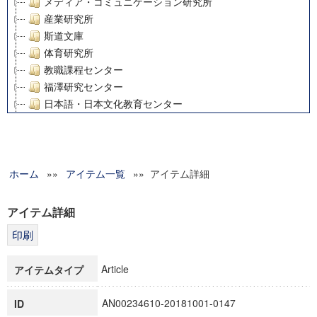
メディア・コミュニケーション研究所
産業研究所
斯道文庫
体育研究所
教職課程センター
福澤研究センター
日本語・日本文化教育センター
アート・センター
外国語教育研究センター
デジタルメディア・コンテンツ統合研究センター
ホーム
»»
グローバルリサーチインスティテュート
アイテム一覧
»» アイテム詳細
塾内助成報告書
科学研究費補助金研究成果報告書
アイテム詳細
21世紀COEプログラム
慶應義塾大学グローバルCOEプログラム市民社会ガバナンス
慶應義塾大学グローバルCOEプログラム論理と感性の先端的
Article
アイテムタイプ
博士課程教育リーディングプログラム「超成熟社会発展のサ
学術雑誌掲載論文等(8)
AN00234610-20181001-0147
ID
その他