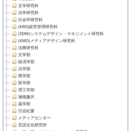
文学研究科
法学研究科
社会学研究科
(KBS)経営管理研究科
(SDM)システムデザイン・マネジメント研究科
(KMD)メディアデザイン研究科
法務研究科
文学部
経済学部
法学部
商学部
医学部
理工学部
湘南藤沢
薬学部
日吉紀要
メディアセンター
言語文化研究所