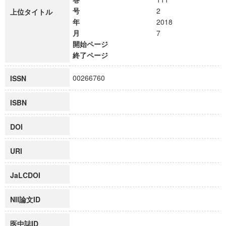
号
2
上位タイトル
年
2018
月
7
開始ページ
終了ページ
00266760
ISSN
ISBN
DOI
URI
JaLCDOI
NII論文ID
医中誌ID