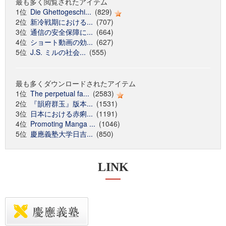
最も多く閲覧されたアイテム
1位
Die Ghettogeschi...
(829)
2位
新冷戦期における...
(707)
3位
通信の安全保障に...
(664)
4位
ショート動画の効...
(627)
5位
J.S. ミルの社会...
(555)
最も多くダウンロードされたアイテム
1位
The perpetual fa...
(2583)
2位
『韻府群玉』版本...
(1531)
3位
日本における赤痢...
(1191)
4位
Promoting Manga ...
(1046)
5位
慶應義塾大学日吉...
(850)
LINK