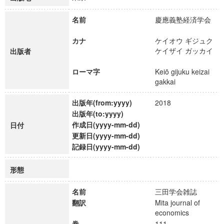
名前
慶應義塾経済学会
カナ
ケイオウ ギジュク
ケイザイ ガッカイ
出版者
ローマ字
Keiō gijuku keizai
gakkai
出版年(from:yyyy)
2018
出版年(to:yyyy)
作成日(yyyy-mm-dd)
日付
更新日(yyyy-mm-dd)
記録日(yyyy-mm-dd)
形態
名前
三田学会雑誌
翻訳
Mita journal of
economics
巻
111