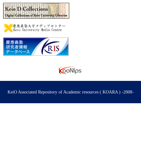
KeiO Associated Repository of Academic resources ( KOARA ) -2008-