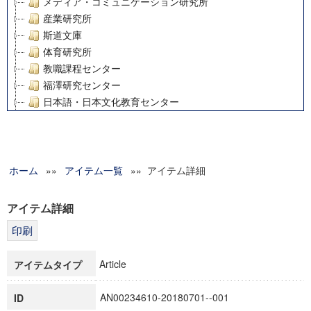
メディア・コミュニケーション研究所
産業研究所
斯道文庫
体育研究所
教職課程センター
福澤研究センター
日本語・日本文化教育センター
アート・センター
外国語教育研究センター
デジタルメディア・コンテンツ統合研究センター
ホーム
»»
グローバルリサーチインスティテュート
アイテム一覧
»» アイテム詳細
塾内助成報告書
科学研究費補助金研究成果報告書
アイテム詳細
21世紀COEプログラム
慶應義塾大学グローバルCOEプログラム市民社会ガバナンス
慶應義塾大学グローバルCOEプログラム論理と感性の先端的
Article
アイテムタイプ
博士課程教育リーディングプログラム「超成熟社会発展のサ
学術雑誌掲載論文等(8)
AN00234610-20180701--001
ID
その他