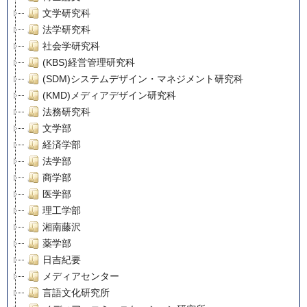
文学研究科
法学研究科
社会学研究科
(KBS)経営管理研究科
(SDM)システムデザイン・マネジメント研究科
(KMD)メディアデザイン研究科
法務研究科
文学部
経済学部
法学部
商学部
医学部
理工学部
湘南藤沢
薬学部
日吉紀要
メディアセンター
言語文化研究所