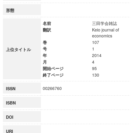
形態
名前
三田学会雑誌
翻訳
Keio journal of
economics
巻
107
号
1
上位タイトル
年
2014
月
4
開始ページ
95
終了ページ
130
00266760
ISSN
ISBN
DOI
URI