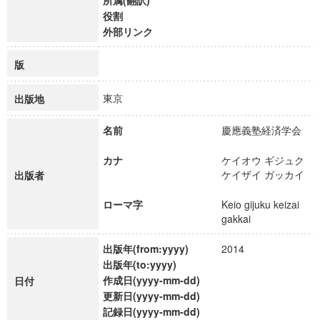
所属(翻訳)
役割
外部リンク
版
東京
出版地
名前
慶應義塾経済学会
カナ
ケイオウ ギジュク
ケイザイ ガッカイ
出版者
ローマ字
Keio gijuku keizai
gakkai
出版年(from:yyyy)
2014
出版年(to:yyyy)
作成日(yyyy-mm-dd)
日付
更新日(yyyy-mm-dd)
記録日(yyyy-mm-dd)