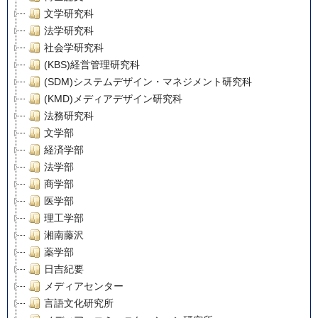
文学研究科
法学研究科
社会学研究科
(KBS)経営管理研究科
(SDM)システムデザイン・マネジメント研究科
(KMD)メディアデザイン研究科
法務研究科
文学部
経済学部
法学部
商学部
医学部
理工学部
湘南藤沢
薬学部
日吉紀要
メディアセンター
言語文化研究所