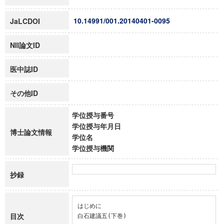
10.14991/001.20140401-0095
JaLCDOI
NII論文ID
医中誌ID
その他ID
学位授与番号
学位授与年月日
博士論文情報
学位名
学位授与機関
抄録
はじめに

目次
白石建議五(下巻)