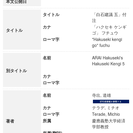
本文公開日
タイトル
「白石建議 五」付
注
カナ
「ハクセキ ケンギ
タイトル
ゴ」 フチュウ
ローマ字
"Hakuseki kengi
go" fuchu
名前
ARAI Hakuseki's
Hakuseki Kengi 5
別タイトル
カナ
ローマ字
名前
寺出, 道雄
カナ
テラデ, ミチオ
ローマ字
Terade, Michio
所属
慶應義塾大学経済
著者
学部教授