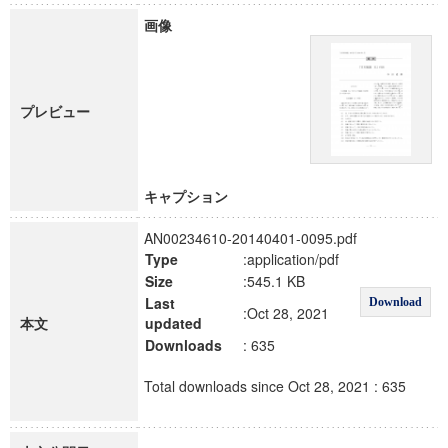
画像
プレビュー
キャプション
AN00234610-20140401-0095.pdf
Type
:application/pdf
Size
:545.1 KB
Last
Download
:Oct 28, 2021
本文
updated
Downloads
: 635
Total downloads since Oct 28, 2021 : 635