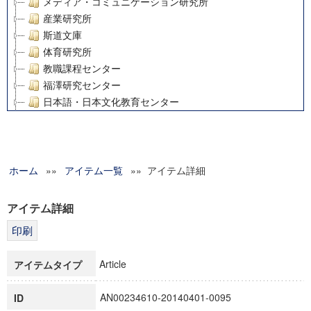
メディア・コミュニケーション研究所
産業研究所
斯道文庫
体育研究所
教職課程センター
福澤研究センター
日本語・日本文化教育センター
アート・センター
外国語教育研究センター
デジタルメディア・コンテンツ統合研究センター
ホーム
»»
グローバルリサーチインスティテュート
アイテム一覧
»» アイテム詳細
塾内助成報告書
科学研究費補助金研究成果報告書
アイテム詳細
21世紀COEプログラム
慶應義塾大学グローバルCOEプログラム市民社会ガバナンス
慶應義塾大学グローバルCOEプログラム論理と感性の先端的
Article
アイテムタイプ
博士課程教育リーディングプログラム「超成熟社会発展のサ
学術雑誌掲載論文等(8)
AN00234610-20140401-0095
ID
その他