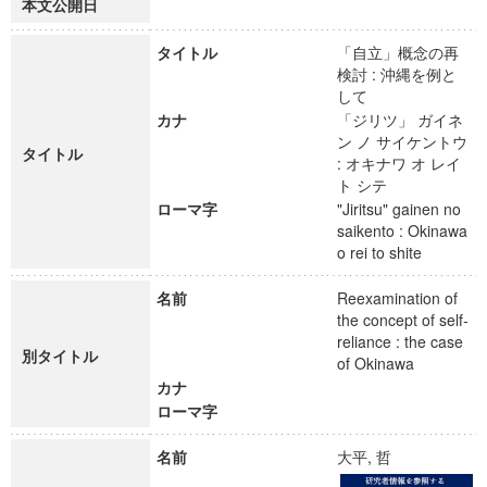
本文公開日
タイトル
「自立」概念の再
検討 : 沖縄を例と
して
カナ
「ジリツ」 ガイネ
ン ノ サイケントウ
タイトル
: オキナワ オ レイ
ト シテ
ローマ字
"Jiritsu" gainen no
saikento : Okinawa
o rei to shite
名前
Reexamination of
the concept of self-
reliance : the case
別タイトル
of Okinawa
カナ
ローマ字
名前
大平, 哲