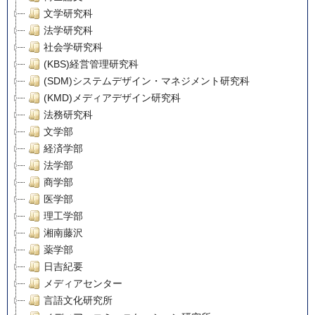
文学研究科
法学研究科
社会学研究科
(KBS)経営管理研究科
(SDM)システムデザイン・マネジメント研究科
(KMD)メディアデザイン研究科
法務研究科
文学部
経済学部
法学部
商学部
医学部
理工学部
湘南藤沢
薬学部
日吉紀要
メディアセンター
言語文化研究所