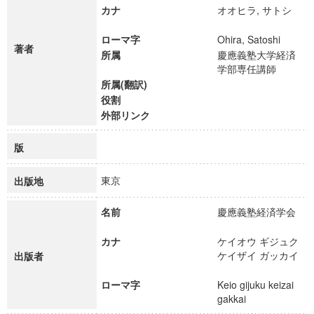
カナ
オオヒラ, サトシ
ローマ字
Ohira, Satoshi
著者
所属
慶應義塾大学経済
学部専任講師
所属(翻訳)
役割
外部リンク
版
東京
出版地
名前
慶應義塾経済学会
カナ
ケイオウ ギジュク
ケイザイ ガッカイ
出版者
ローマ字
Keio gijuku keizai
gakkai