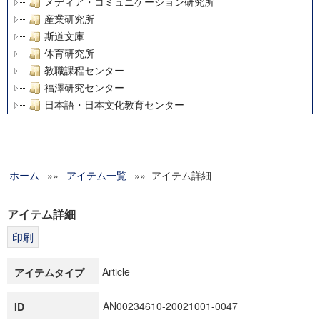
メディア・コミュニケーション研究所
産業研究所
斯道文庫
体育研究所
教職課程センター
福澤研究センター
日本語・日本文化教育センター
アート・センター
外国語教育研究センター
デジタルメディア・コンテンツ統合研究センター
ホーム
»»
グローバルリサーチインスティテュート
アイテム一覧
»» アイテム詳細
塾内助成報告書
科学研究費補助金研究成果報告書
アイテム詳細
21世紀COEプログラム
慶應義塾大学グローバルCOEプログラム市民社会ガバナンス
慶應義塾大学グローバルCOEプログラム論理と感性の先端的
Article
アイテムタイプ
博士課程教育リーディングプログラム「超成熟社会発展のサ
学術雑誌掲載論文等(8)
AN00234610-20021001-0047
ID
その他