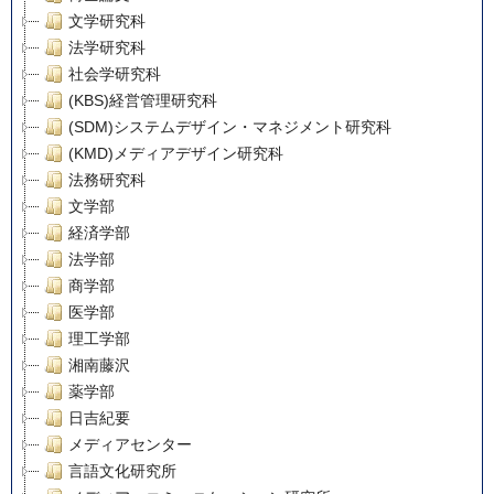
文学研究科
法学研究科
社会学研究科
(KBS)経営管理研究科
(SDM)システムデザイン・マネジメント研究科
(KMD)メディアデザイン研究科
法務研究科
文学部
経済学部
法学部
商学部
医学部
理工学部
湘南藤沢
薬学部
日吉紀要
メディアセンター
言語文化研究所