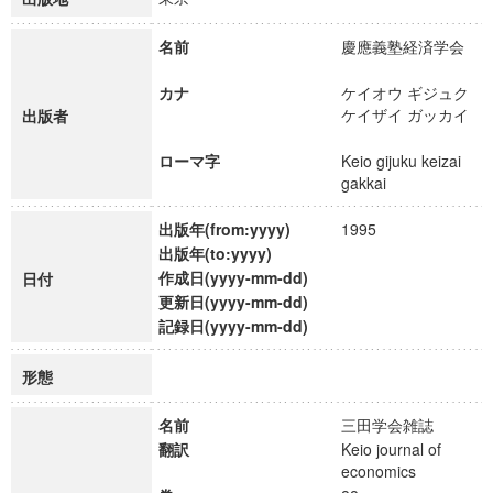
名前
慶應義塾経済学会
カナ
ケイオウ ギジュク
ケイザイ ガッカイ
出版者
ローマ字
Keio gijuku keizai
gakkai
出版年(from:yyyy)
1995
出版年(to:yyyy)
作成日(yyyy-mm-dd)
日付
更新日(yyyy-mm-dd)
記録日(yyyy-mm-dd)
形態
名前
三田学会雑誌
翻訳
Keio journal of
economics