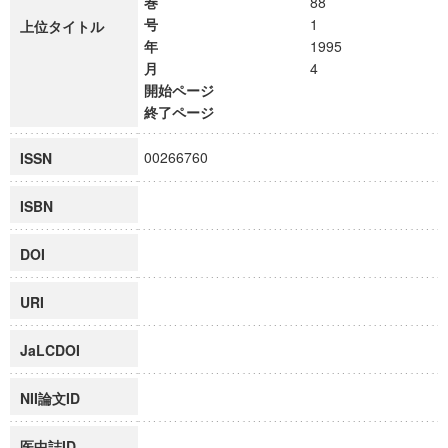
巻
88
号
1
上位タイトル
年
1995
月
4
開始ページ
終了ページ
00266760
ISSN
ISBN
DOI
URI
JaLCDOI
NII論文ID
医中誌ID