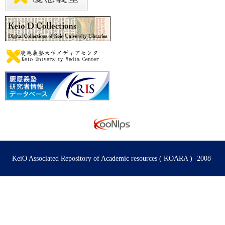
KeiO Associated Repository of Academic resources ( KOARA ) -2008-