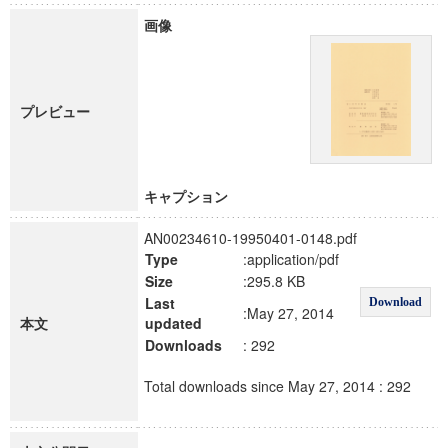
画像
プレビュー
キャプション
AN00234610-19950401-0148.pdf
Type
:application/pdf
Size
:295.8 KB
Last
Download
:May 27, 2014
本文
updated
Downloads
: 292
Total downloads since May 27, 2014 : 292