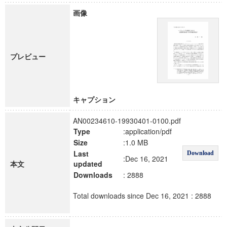
画像
プレビュー
キャプション
AN00234610-19930401-0100.pdf
Type
:application/pdf
Size
:1.0 MB
Last
Download
:Dec 16, 2021
本文
updated
Downloads
: 2888
Total downloads since Dec 16, 2021 : 2888