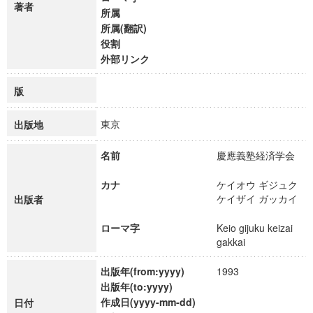
著者
所属
所属(翻訳)
役割
外部リンク
版
東京
出版地
名前
慶應義塾経済学会
カナ
ケイオウ ギジュク
ケイザイ ガッカイ
出版者
ローマ字
Keio gijuku keizai
gakkai
出版年(from:yyyy)
1993
出版年(to:yyyy)
作成日(yyyy-mm-dd)
日付