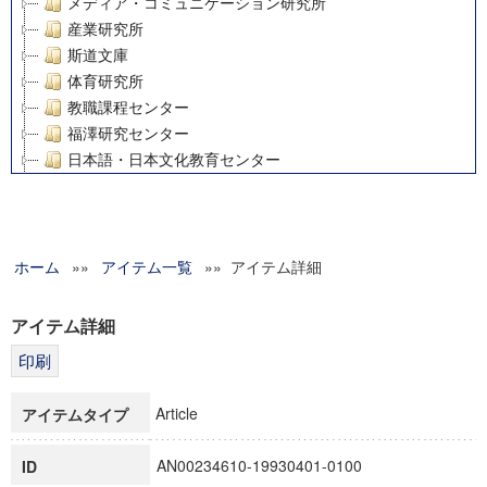
メディア・コミュニケーション研究所
産業研究所
斯道文庫
体育研究所
教職課程センター
福澤研究センター
日本語・日本文化教育センター
アート・センター
外国語教育研究センター
デジタルメディア・コンテンツ統合研究センター
ホーム
»»
グローバルリサーチインスティテュート
アイテム一覧
»» アイテム詳細
塾内助成報告書
科学研究費補助金研究成果報告書
アイテム詳細
21世紀COEプログラム
慶應義塾大学グローバルCOEプログラム市民社会ガバナンス
慶應義塾大学グローバルCOEプログラム論理と感性の先端的
Article
アイテムタイプ
博士課程教育リーディングプログラム「超成熟社会発展のサ
学術雑誌掲載論文等(8)
AN00234610-19930401-0100
ID
その他