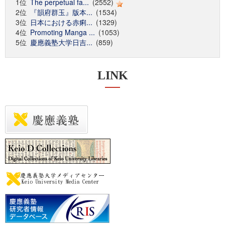
1位
The perpetual fa...
(2552)
2位
『韻府群玉』版本...
(1534)
3位
日本における赤痢...
(1329)
4位
Promoting Manga ...
(1053)
5位
慶應義塾大学日吉...
(859)
LINK