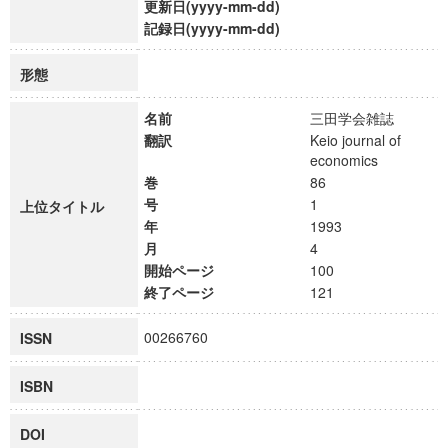
更新日(yyyy-mm-dd)
記録日(yyyy-mm-dd)
形態
名前
三田学会雑誌
翻訳
Keio journal of
economics
巻
86
号
1
上位タイトル
年
1993
月
4
開始ページ
100
終了ページ
121
00266760
ISSN
ISBN
DOI