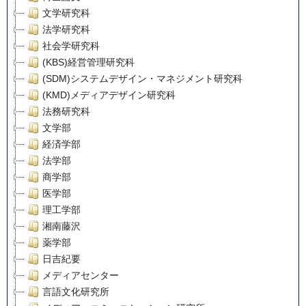
文学研究科
法学研究科
社会学研究科
(KBS)経営管理研究科
(SDM)システムデザイン・マネジメント研究科
(KMD)メディアデザイン研究科
法務研究科
文学部
経済学部
法学部
商学部
医学部
理工学部
湘南藤沢
薬学部
日吉紀要
メディアセンター
言語文化研究所