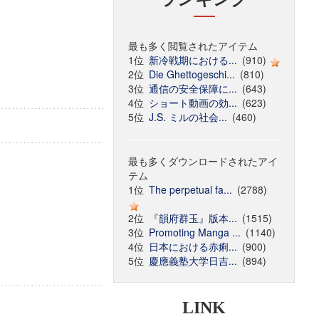
最も多く閲覧されたアイテム
1位
新冷戦期における...
(910)
2位
Die Ghettogeschi...
(810)
3位
通信の安全保障に...
(643)
4位
ショート動画の効...
(623)
5位
J.S. ミルの社会...
(460)
最も多くダウンロードされたアイ
テム
1位
The perpetual fa...
(2788)
2位
『韻府群玉』版本...
(1515)
3位
Promoting Manga ...
(1140)
4位
日本における赤痢...
(900)
5位
慶應義塾大学日吉...
(894)
LINK