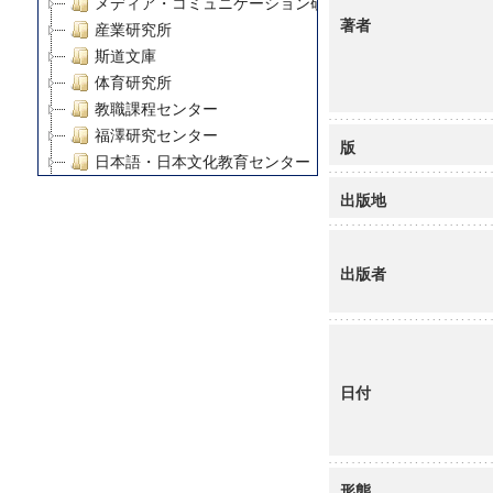
メディア・コミュニケーション研究所
著者
産業研究所
斯道文庫
体育研究所
教職課程センター
福澤研究センター
版
日本語・日本文化教育センター
アート・センター
出版地
外国語教育研究センター
デジタルメディア・コンテンツ統合研究センター
グローバルリサーチインスティテュート
出版者
塾内助成報告書
科学研究費補助金研究成果報告書
21世紀COEプログラム
慶應義塾大学グローバルCOEプログラム市民社会ガバナ
日付
慶應義塾大学グローバルCOEプログラム論理と感性の先
博士課程教育リーディングプログラム「超成熟社会発展
学術雑誌掲載論文等(8)
その他
形態