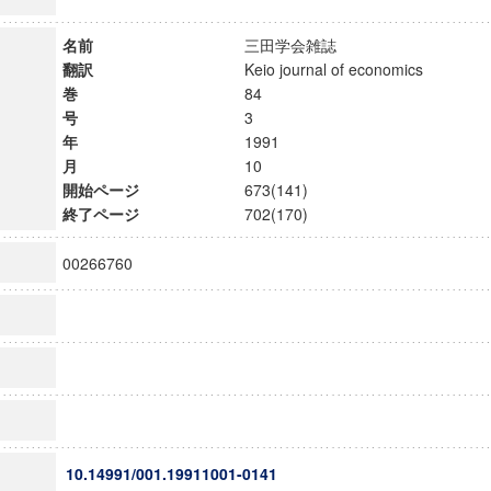
名前
三田学会雑誌
翻訳
Keio journal of economics
巻
84
号
3
年
1991
月
10
開始ページ
673(141)
終了ページ
702(170)
00266760
10.14991/001.19911001-0141