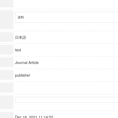
資料
日本語
text
Journal Article
publisher
Dec 16, 2021 11:14:52