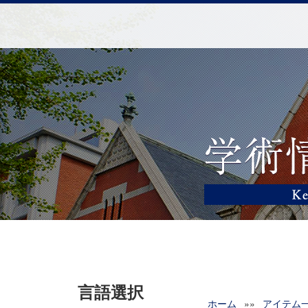
言語選択
ホーム
»»
アイテム