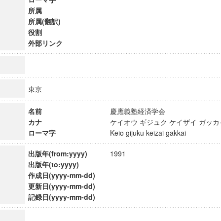
所属
所属(翻訳)
役割
外部リンク
東京
名前
慶應義塾経済学会
カナ
ケイオウ ギジュク ケイザイ ガ
ローマ字
Keio gijuku keizai gakkai
出版年(from:yyyy)
1991
出版年(to:yyyy)
ンス教育研究センター
作成日(yyyy-mm-dd)
端的教育研究拠点
更新日(yyyy-mm-dd)
のサイエンス」
記録日(yyyy-mm-dd)