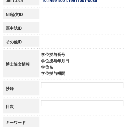
10.14991/001.19911001-0085
JaLCDOI
NII論文ID
医中誌ID
その他ID
学位授与番号
学位授与年月日
博士論文情報
学位名
学位授与機関
抄録
目次
キーワード