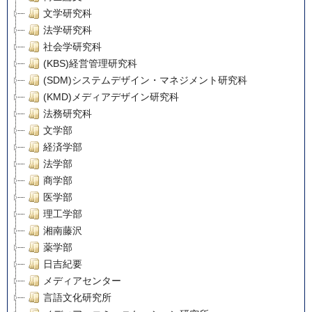
文学研究科
法学研究科
社会学研究科
(KBS)経営管理研究科
(SDM)システムデザイン・マネジメント研究科
(KMD)メディアデザイン研究科
法務研究科
文学部
経済学部
法学部
商学部
医学部
理工学部
湘南藤沢
薬学部
日吉紀要
メディアセンター
言語文化研究所