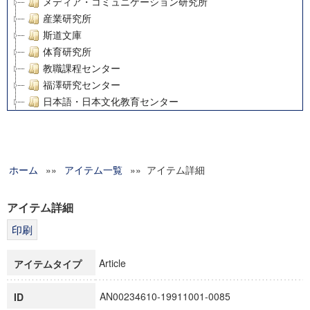
メディア・コミュニケーション研究所
産業研究所
斯道文庫
体育研究所
教職課程センター
福澤研究センター
日本語・日本文化教育センター
アート・センター
外国語教育研究センター
デジタルメディア・コンテンツ統合研究センター
ホーム
»»
グローバルリサーチインスティテュート
アイテム一覧
»» アイテム詳細
塾内助成報告書
科学研究費補助金研究成果報告書
アイテム詳細
21世紀COEプログラム
慶應義塾大学グローバルCOEプログラム市民社会ガバナンス
慶應義塾大学グローバルCOEプログラム論理と感性の先端的
Article
アイテムタイプ
博士課程教育リーディングプログラム「超成熟社会発展のサ
学術雑誌掲載論文等(8)
AN00234610-19911001-0085
ID
その他