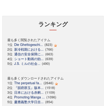
ランキング
最も多く閲覧されたアイテム
1位
Die Ghettogeschi...
(823)
2位
新冷戦期における...
(766)
3位
通信の安全保障に...
(663)
4位
ショート動画の効...
(639)
5位
J.S. ミルの社会...
(490)
最も多くダウンロードされたアイテム
1位
The perpetual fa...
(2646)
2位
『韻府群玉』版本...
(1518)
3位
日本における赤痢...
(1109)
4位
Promoting Manga ...
(1096)
5位
慶應義塾大学日吉...
(854)