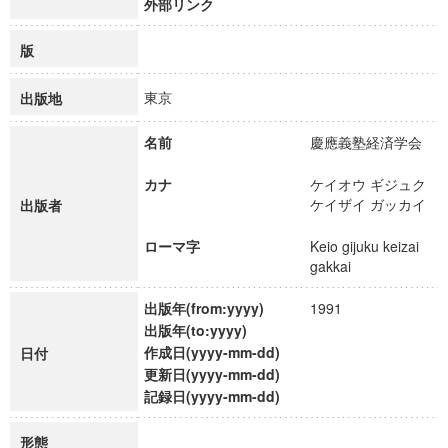
外部リンク
版
東京
出版地
名前
慶應義塾経済学会
カナ
ケイオウ ギジュク
ケイザイ ガッカイ
出版者
ローマ字
Keio gijuku keizai
gakkai
出版年(from:yyyy)
1991
出版年(to:yyyy)
作成日(yyyy-mm-dd)
日付
更新日(yyyy-mm-dd)
記録日(yyyy-mm-dd)
形態