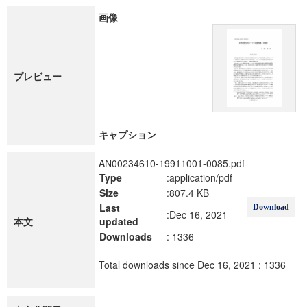
画像
プレビュー
キャプション
AN00234610-19911001-0085.pdf
Type
:application/pdf
Size
:807.4 KB
Last
Download
:Dec 16, 2021
本文
updated
Downloads
: 1336
Total downloads since Dec 16, 2021 : 1336