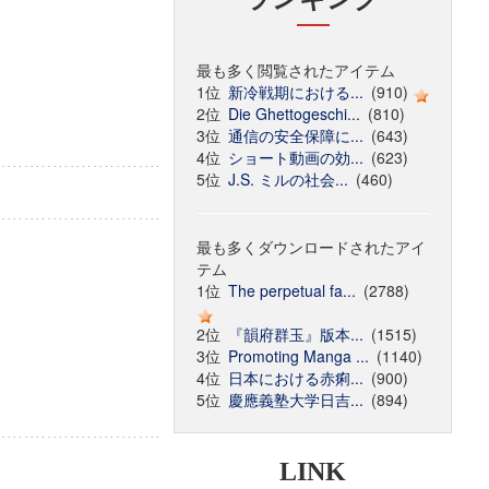
最も多く閲覧されたアイテム
1位
新冷戦期における...
(910)
2位
Die Ghettogeschi...
(810)
3位
通信の安全保障に...
(643)
4位
ショート動画の効...
(623)
5位
J.S. ミルの社会...
(460)
最も多くダウンロードされたアイ
テム
1位
The perpetual fa...
(2788)
2位
『韻府群玉』版本...
(1515)
3位
Promoting Manga ...
(1140)
4位
日本における赤痢...
(900)
5位
慶應義塾大学日吉...
(894)
LINK