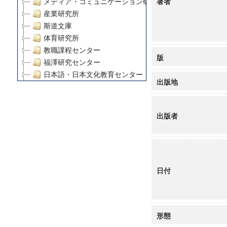
著者
メディア・コミュニケーション研究所
産業研究所
斯道文庫
体育研究所
教職課程センター
版
福澤研究センター
日本語・日本文化教育センター
出版地
アート・センター
外国語教育研究センター
デジタルメディア・コンテンツ統合研究センター
出版者
グローバルリサーチインスティテュート
塾内助成報告書
科学研究費補助金研究成果報告書
21世紀COEプログラム
日付
慶應義塾大学グローバルCOEプログラム市民社会ガバナ
慶應義塾大学グローバルCOEプログラム論理と感性の先
博士課程教育リーディングプログラム「超成熟社会発展
学術雑誌掲載論文等(8)
形態
その他