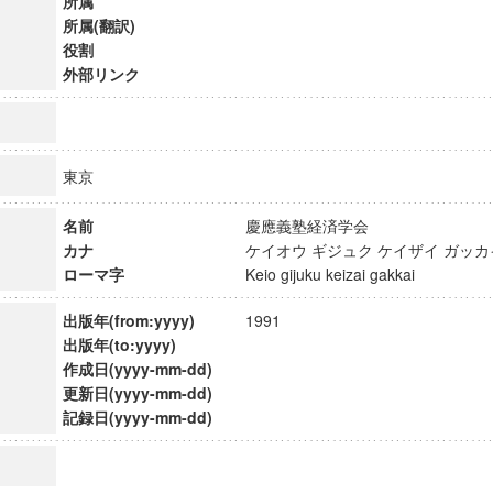
所属
所属(翻訳)
役割
外部リンク
東京
名前
慶應義塾経済学会
カナ
ケイオウ ギジュク ケイザイ ガ
ローマ字
Keio gijuku keizai gakkai
出版年(from:yyyy)
1991
出版年(to:yyyy)
作成日(yyyy-mm-dd)
ンス教育研究センター
更新日(yyyy-mm-dd)
端的教育研究拠点
記録日(yyyy-mm-dd)
のサイエンス」