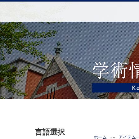
言語選択
ホーム
»»
アイテム