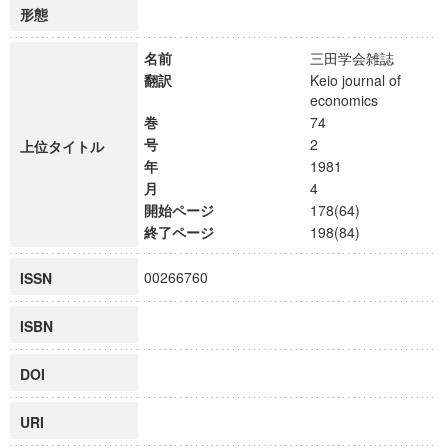
形態
名前
三田学会雑誌
翻訳
Keio journal of
economics
巻
74
号
2
上位タイトル
年
1981
月
4
開始ページ
178(64)
終了ページ
198(84)
00266760
ISSN
ISBN
DOI
URI