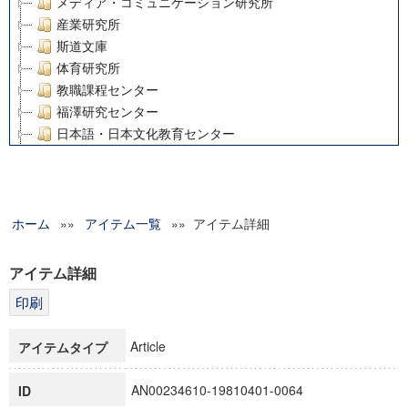
メディア・コミュニケーション研究所
産業研究所
斯道文庫
体育研究所
教職課程センター
福澤研究センター
日本語・日本文化教育センター
アート・センター
外国語教育研究センター
デジタルメディア・コンテンツ統合研究センター
ホーム
»»
グローバルリサーチインスティテュート
アイテム一覧
»» アイテム詳細
塾内助成報告書
科学研究費補助金研究成果報告書
アイテム詳細
21世紀COEプログラム
慶應義塾大学グローバルCOEプログラム市民社会ガバナンス
慶應義塾大学グローバルCOEプログラム論理と感性の先端的
Article
アイテムタイプ
博士課程教育リーディングプログラム「超成熟社会発展のサ
学術雑誌掲載論文等(8)
AN00234610-19810401-0064
ID
その他