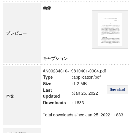
画像
プレビュー
キャプション
AN00234610-19810401-0064.pdf
Type
:application/pdf
Size
:1.2 MB
Last
Download
:Jan 25, 2022
本文
updated
Downloads
: 1833
Total downloads since Jan 25, 2022 : 1833