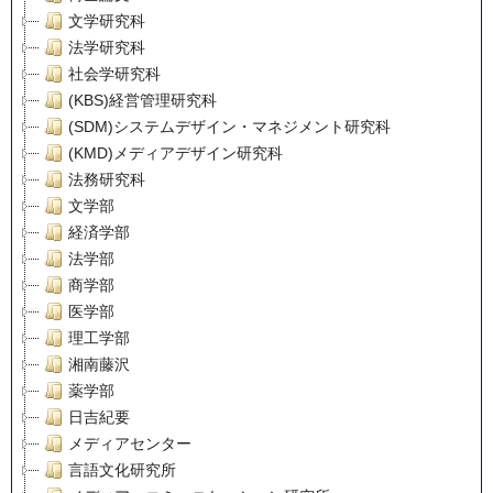
文学研究科
法学研究科
社会学研究科
(KBS)経営管理研究科
(SDM)システムデザイン・マネジメント研究科
(KMD)メディアデザイン研究科
法務研究科
文学部
経済学部
法学部
商学部
医学部
理工学部
湘南藤沢
薬学部
日吉紀要
メディアセンター
言語文化研究所