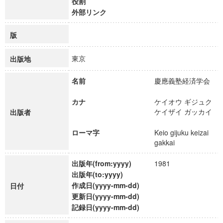
役割
外部リンク
版
東京
出版地
名前
慶應義塾経済学会
カナ
ケイオウ ギジュク
ケイザイ ガッカイ
出版者
ローマ字
Keio gijuku keizai
gakkai
出版年(from:yyyy)
1981
出版年(to:yyyy)
作成日(yyyy-mm-dd)
日付
更新日(yyyy-mm-dd)
記録日(yyyy-mm-dd)