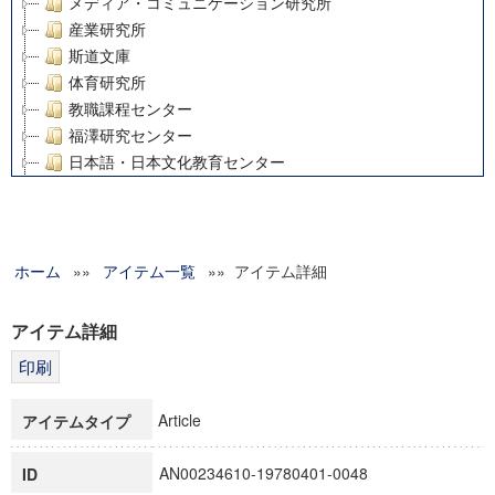
メディア・コミュニケーション研究所
産業研究所
斯道文庫
体育研究所
教職課程センター
福澤研究センター
日本語・日本文化教育センター
アート・センター
外国語教育研究センター
デジタルメディア・コンテンツ統合研究センター
ホーム
»»
グローバルリサーチインスティテュート
アイテム一覧
»» アイテム詳細
塾内助成報告書
科学研究費補助金研究成果報告書
アイテム詳細
21世紀COEプログラム
慶應義塾大学グローバルCOEプログラム市民社会ガバナンス
慶應義塾大学グローバルCOEプログラム論理と感性の先端的
Article
アイテムタイプ
博士課程教育リーディングプログラム「超成熟社会発展のサ
学術雑誌掲載論文等(8)
AN00234610-19780401-0048
ID
その他