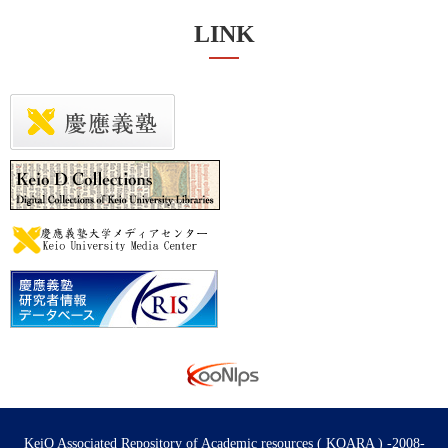
LINK
KeiO Associated Repository of Academic resources ( KOARA ) -2008-