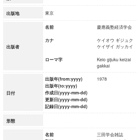
東京
出版地
名前
慶應義塾経済学会
カナ
ケイオウ ギジュク
ケイザイ ガッカイ
出版者
ローマ字
Keio gijuku keizai
gakkai
出版年(from:yyyy)
1978
出版年(to:yyyy)
作成日(yyyy-mm-dd)
日付
更新日(yyyy-mm-dd)
記録日(yyyy-mm-dd)
形態
名前
三田学会雑誌