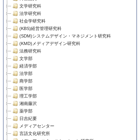
文学研究科
法学研究科
社会学研究科
(KBS)経営管理研究科
(SDM)システムデザイン・マネジメント研究科
(KMD)メディアデザイン研究科
法務研究科
文学部
経済学部
法学部
商学部
医学部
理工学部
湘南藤沢
薬学部
日吉紀要
メディアセンター
言語文化研究所