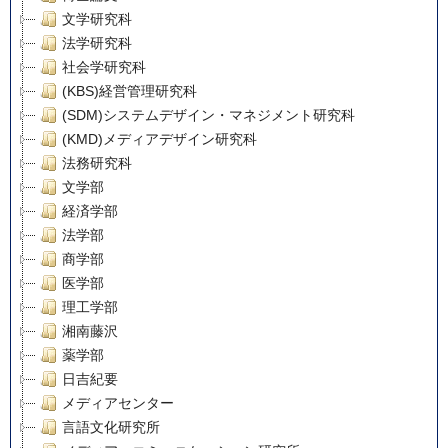
文学研究科
法学研究科
社会学研究科
(KBS)経営管理研究科
(SDM)システムデザイン・マネジメント研究科
(KMD)メディアデザイン研究科
法務研究科
文学部
経済学部
法学部
商学部
医学部
理工学部
湘南藤沢
薬学部
日吉紀要
メディアセンター
言語文化研究所