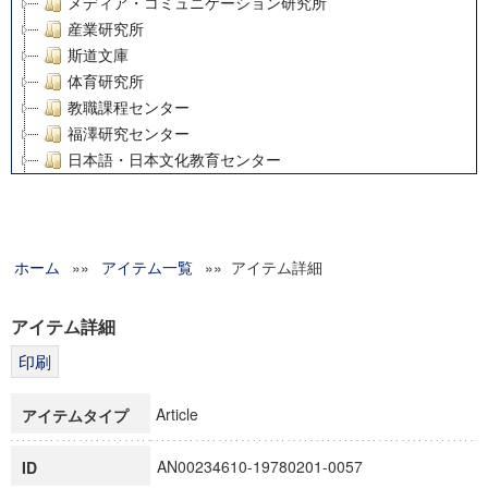
メディア・コミュニケーション研究所
産業研究所
斯道文庫
体育研究所
教職課程センター
福澤研究センター
日本語・日本文化教育センター
アート・センター
外国語教育研究センター
デジタルメディア・コンテンツ統合研究センター
ホーム
»»
グローバルリサーチインスティテュート
アイテム一覧
»» アイテム詳細
塾内助成報告書
科学研究費補助金研究成果報告書
アイテム詳細
21世紀COEプログラム
慶應義塾大学グローバルCOEプログラム市民社会ガバナンス
慶應義塾大学グローバルCOEプログラム論理と感性の先端的
Article
アイテムタイプ
博士課程教育リーディングプログラム「超成熟社会発展のサ
学術雑誌掲載論文等(8)
AN00234610-19780201-0057
ID
その他