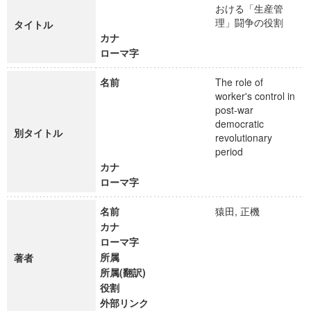
おける「生産管
理」闘争の役割
タイトル
カナ
ローマ字
名前
The role of
worker's control in
post-war
democratic
別タイトル
revolutionary
period
カナ
ローマ字
名前
猿田, 正機
カナ
ローマ字
所属
著者
所属(翻訳)
役割
外部リンク