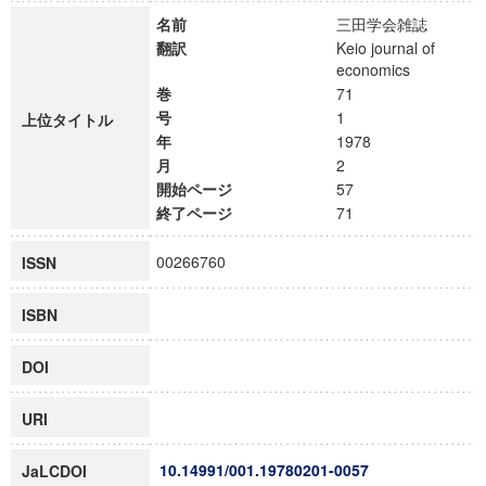
名前
三田学会雑誌
翻訳
Keio journal of
economics
巻
71
号
1
上位タイトル
年
1978
月
2
開始ページ
57
終了ページ
71
00266760
ISSN
ISBN
DOI
URI
10.14991/001.19780201-0057
JaLCDOI