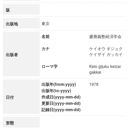
版
東京
出版地
名前
慶應義塾経済学会
カナ
ケイオウ ギジュク
ケイザイ ガッカイ
出版者
ローマ字
Keio gijuku keizai
gakkai
出版年(from:yyyy)
1978
出版年(to:yyyy)
作成日(yyyy-mm-dd)
日付
更新日(yyyy-mm-dd)
記録日(yyyy-mm-dd)
形態