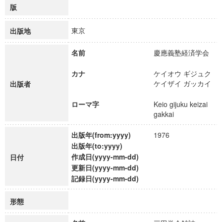
版
東京
出版地
名前
慶應義塾経済学会
カナ
ケイオウ ギジュク
ケイザイ ガッカイ
出版者
ローマ字
Keio gijuku keizai
gakkai
出版年(from:yyyy)
1976
出版年(to:yyyy)
作成日(yyyy-mm-dd)
日付
更新日(yyyy-mm-dd)
記録日(yyyy-mm-dd)
形態