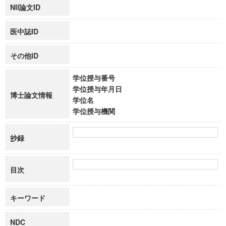
NII論文ID
医中誌ID
その他ID
学位授与番号
学位授与年月日
博士論文情報
学位名
学位授与機関
抄録
目次
キーワード
NDC