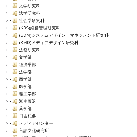
文学研究科
法学研究科
社会学研究科
(KBS)経営管理研究科
(SDM)システムデザイン・マネジメント研究科
(KMD)メディアデザイン研究科
法務研究科
文学部
経済学部
法学部
商学部
医学部
理工学部
湘南藤沢
薬学部
日吉紀要
メディアセンター
言語文化研究所