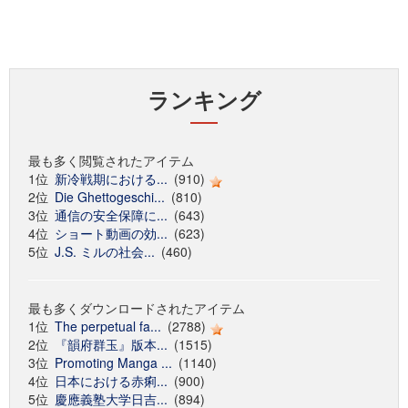
ランキング
最も多く閲覧されたアイテム
1位
新冷戦期における...
(910)
2位
Die Ghettogeschi...
(810)
3位
通信の安全保障に...
(643)
4位
ショート動画の効...
(623)
5位
J.S. ミルの社会...
(460)
最も多くダウンロードされたアイテム
1位
The perpetual fa...
(2788)
2位
『韻府群玉』版本...
(1515)
3位
Promoting Manga ...
(1140)
4位
日本における赤痢...
(900)
5位
慶應義塾大学日吉...
(894)