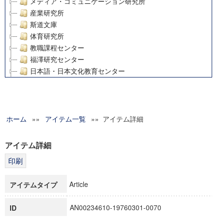
メディア・コミュニケーション研究所
産業研究所
斯道文庫
体育研究所
教職課程センター
福澤研究センター
日本語・日本文化教育センター
アート・センター
外国語教育研究センター
デジタルメディア・コンテンツ統合研究センター
ホーム
»»
グローバルリサーチインスティテュート
アイテム一覧
»» アイテム詳細
塾内助成報告書
科学研究費補助金研究成果報告書
アイテム詳細
21世紀COEプログラム
慶應義塾大学グローバルCOEプログラム市民社会ガバナンス
慶應義塾大学グローバルCOEプログラム論理と感性の先端的
Article
アイテムタイプ
博士課程教育リーディングプログラム「超成熟社会発展のサ
学術雑誌掲載論文等(8)
AN00234610-19760301-0070
ID
その他