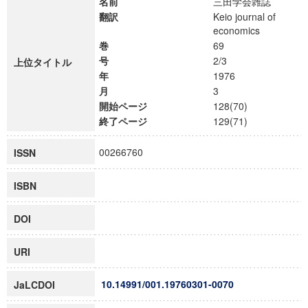
名前
三田学会雑誌
翻訳
Keio journal of
economics
巻
69
号
2/3
上位タイトル
年
1976
月
3
開始ページ
128(70)
終了ページ
129(71)
00266760
ISSN
ISBN
DOI
URI
10.14991/001.19760301-0070
JaLCDOI