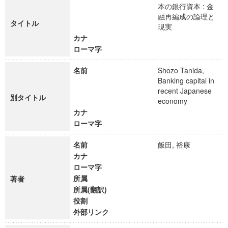
本の銀行資本 : 金
融再編成の論理と
タイトル
現実
カナ
ローマ字
名前
Shozo Tanida,
Banking capital in
recent Japanese
別タイトル
economy
カナ
ローマ字
名前
飯田, 裕康
カナ
ローマ字
所属
著者
所属(翻訳)
役割
外部リンク